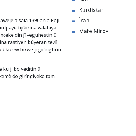
Kurdistan
Îran
awêjê a sala 1390an a Rojî
rdpayê tijîkirina valahiya
Mafê Mirov
nceke din jî veguhestin û
na rastiyên bûyeran tevlî
û ku ew bixwe ji girîngtirîn
ku ji bo vedîtin û
êxemê de girîngiyeke tam