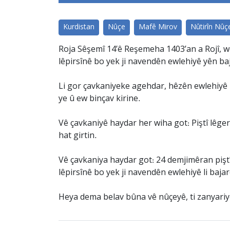
Kurdistan
Nûçe
Mafê Mirov
Nûtirîn Nûç
Roja Sêşemî 14’ê Reşemeha 1403’an a Rojî, we
lêpirsînê bo yek ji navendên ewlehiyê yên b
Li gor çavkaniyeke agehdar, hêzên ewlehiyê 
ye û ew binçav kirine.
Vê çavkaniyê haydar her wiha got: Piştî lêger
hat girtin.
Vê çavkaniya haydar got: 24 demjimêran piştî
lêpirsînê bo yek ji navendên ewlehiyê li baj
Heya dema belav bûna vê nûçeyê, ti zanyariy