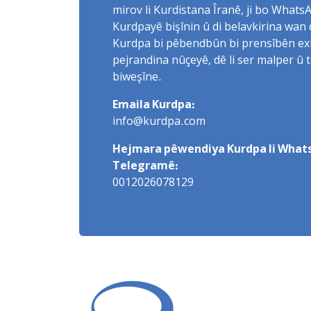
mirov li Kurdistana Îranê, ji bo What
Kurdpayê bişînin û di belavkirina wan 
Kurdpa bi pêbendbûn bi prensîbên exlaq
pejrandina nûçeyê, dê li ser malper û 
biweşîne.
Emaila Kurdpa:
info@kurdpa.com
Hejmara pêwendiya Kurdpa li Whats
Telegramê:
0012026078129