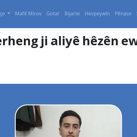
çe
Mafê Mirov
Gotar
Bijarte
Hevpeywîn
Pênase
rheng ji aliyê hêzên ew