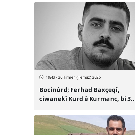
19:43 - 26 Tîrmeh (Temûz) 2026
Bocinûrd; Ferhad Baxçeqî,
ciwanekî Kurd ê Kurmanc, bi 3
sal girtîgeh û 74 qamçîyan hat
cezakirin