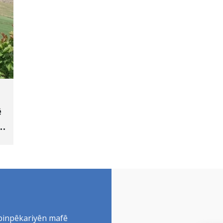
ê
 binpêkariyên mafê