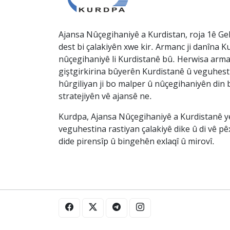
Ajansa Nûçegihaniyê a Kurdistan, roja 1ê Gel
dest bi çalakiyên xwe kir. Armanc ji danîna Ku
nûçegihaniyê li Kurdistanê bû. Herwisa arma
giştgirkirina bûyerên Kurdistanê û veguhesti
hûrgiliyan ji bo malper û nûçegihaniyên din b
stratejiyên vê ajansê ne.
Kurdpa, Ajansa Nûçegihaniyê a Kurdistanê ye 
veguhestina rastiyan çalakiyê dike û di vê p
dide pirensîp û bingehên exlaqî û mirovî.