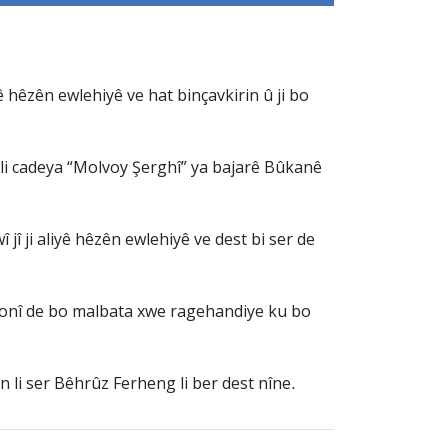
 hêzên ewlehiyê ve hat binçavkirin û ji bo
 li cadeya “Molvoy Şerghî” ya bajarê Bûkanê
î ji aliyê hêzên ewlehiyê ve dest bi ser de
efonî de bo malbata xwe ragehandiye ku bo
li ser Bêhrûz Ferheng li ber dest nîne.