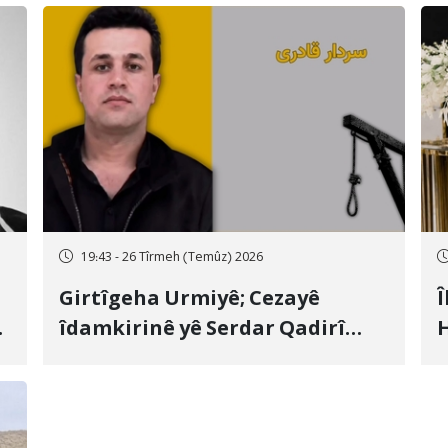
19:43 - 26 Tîrmeh (Temûz) 2026
Girtîgeha Urmiyê; Cezayê
Î
îdamkirinê yê Serdar Qadirî
H
Hate bicîhkirin
e
c