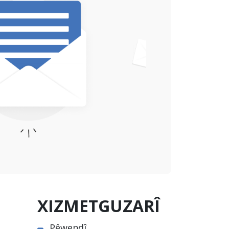
XIZMETGUZARÎ
Pêwendî