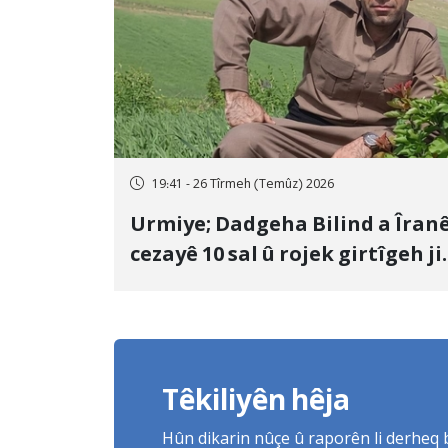
19:41 - 26 Tîrmeh (Temûz) 2026
Urmiye; Dadgeha Bilind a Îran
cezayê 10 sal û rojek girtîgeh ji
bo Yûnis Nebîzade piştrast kir
Têkiliyên hêja
Hûn dikarin nûçe û raporên li derheq