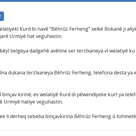
e
latiyekî Kurd bi navê “Bêhrûz Ferheng” xelkê Bokanê ji aliyê
ajarê Urmiyê hat veguhastin.
bêyî belgeya dadgehê avêtine ser terzîxaneya vî welatiyê ku
îna dukana terzîxaneya Bêhrûz Ferheng, telefona desta ya wî j
 binçav kirinê, ev welatiyê Kurd di pêwendiyeke kurt ya tel
arê Urmiyê hatiye veguhastin.
ek li derheq sebeba binçavkirina Bêhrûz Ferheng û tohmetên 