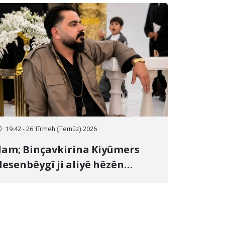
19:42 - 26 Tîrmeh (Temûz) 2026
lam; Binçavkirina Kiyûmers
esenbêygî ji aliyê hêzên
wlehiyê ve û veguhestina wî bo
ihekî nediyar