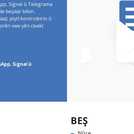
sApp, Signal û Telegrama
de beşdar bibin.
î, piştî kontrolkirin û
torên xwe yên civakî
App, Signal û
BEŞ
Nûçe