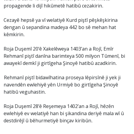
propagende li dijî hikûmetê hatibû cezakirin.
Cezayê hepsê ya vî welatiyê Kurd piştî pêşkêşkirina
dengan û sepandina madeya 442 bo sê mehan hat
kêmkirin.
Roja Duşemî 20’ê Xakelêweya 1403’an a Rojî, Emîr
Rehmanî piştî danîna barimteya 500 milyon Tûmenî, bi
awayekî demkî ji girtîgeha Şinoyê hatibû azadkirin.
Rehmanî piştî bidawîhatina proseya lêpirsînê ji yek ji
navendên ewlehiyê yên Urmiyê bo girtîgeha Şinoyê
hatibû veguhastin.
Roja Duşemî 28’ê Reşemeya 1402’an a Rojî, hêzên
ewlehiyê ev welatiyê han bi şikandina deriyê mala wî û
destdirêjî û bêhurmetiyê binçav kiribûn.