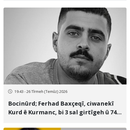
19:43 - 26 Tîrmeh (Temûz) 2026
Bocinûrd; Ferhad Baxçeqî, ciwanekî
Kurd ê Kurmanc, bi 3 sal girtîgeh û 74
qamçîyan hat cezakirin