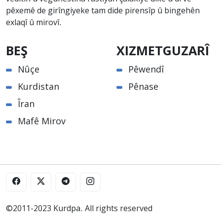
pêxemê de girîngiyeke tam dide pirensîp û bingehên
exlaqî û mirovî.
BEŞ
XIZMETGUZARÎ
Nûçe
Pêwendî
Kurdistan
Pênase
Îran
Mafê Mirov
©2011-2023 Kurdpa. All rights reserved