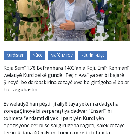
Kurdistan
Nûçe
Mafê Mirov
Nûtirîn Nûçe
Roja Şemî 15’ê Befranbara 1403’an a Rojî, Emîr Rehmanî
welatiyê Kurd xelkê gundê “Teçîn Ava” ya ser bi bajarê
Şinoyê, bo derbaskirina cezayê xwe bo girtîgeha vî bajarî
hat veguhastin.
Ev welatiyê han pêştir ji aliyê taya yekem a dadgeha
şoreşa Şinoyê bi serpereştiya dadwer “Ensarî” bi
tohmeta “endamtî di yek ji partiyên Kurdî yên
opozisyonê de” bi sê sal girtîgeha ragirtî, salek cezayê
teizîrî û dana 40 milyon Tûmen pere bi tohmeta