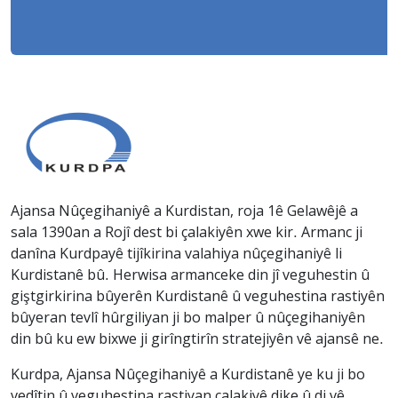
Ajansa Nûçegihaniyê a Kurdistan, roja 1ê Gelawêjê a
sala 1390an a Rojî dest bi çalakiyên xwe kir. Armanc ji
danîna Kurdpayê tijîkirina valahiya nûçegihaniyê li
Kurdistanê bû. Herwisa armanceke din jî veguhestin û
giştgirkirina bûyerên Kurdistanê û veguhestina rastiyên
bûyeran tevlî hûrgiliyan ji bo malper û nûçegihaniyên
din bû ku ew bixwe ji girîngtirîn stratejiyên vê ajansê ne.
Kurdpa, Ajansa Nûçegihaniyê a Kurdistanê ye ku ji bo
vedîtin û veguhestina rastiyan çalakiyê dike û di vê