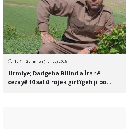
19:41 - 26 Tîrmeh (Temûz) 2026
Urmiye; Dadgeha Bilind a Îranê
cezayê 10 sal û rojek girtîgeh ji bo
Yûnis Nebîzade piştrast kir