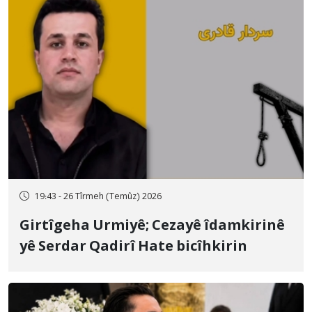
19:43 - 26 Tîrmeh (Temûz) 2026
Girtîgeha Urmiyê; Cezayê îdamkirinê
yê Serdar Qadirî Hate bicîhkirin