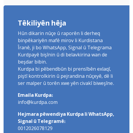
Têkiliyên hêja
Hûn dikarin nûçe û raporên li derheq
binpêkariyên mafê mirov li Kurdistana
Îranê, ji bo WhatsApp, Signal û Telegrama
Kurdpayê bişînin û di belavkirina wan de
beşdar bibin.
Kurdpa bi pêbendbûn bi prensîbên exlaqî,
piştî kontrolkirin û pejrandina nûçeyê, dê li
ser malper û torên xwe yên civakî biweşîne.
Emaila Kurdpa:
info@kurdpa.com
Hejmara pêwendiya Kurdpa li WhatsApp,
Signal û Telegramê:
0012026078129