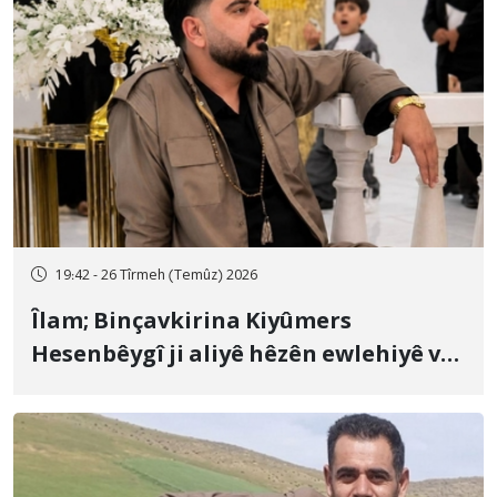
19:42 - 26 Tîrmeh (Temûz) 2026
Îlam; Binçavkirina Kiyûmers
Hesenbêygî ji aliyê hêzên ewlehiyê ve
û veguhestina wî bo cihekî nediyar