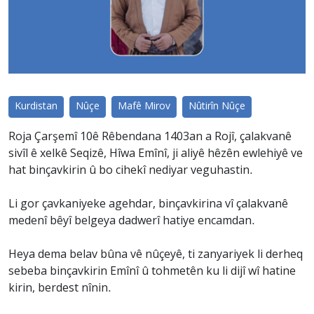
Kurdistan
Nûçe
Mafê Mirov
Nûtirîn Nûçe
Roja Çarşemî 10ê Rêbendana 1403an a Rojî, çalakvanê
sivîl ê xelkê Seqizê, Hîwa Emînî, ji aliyê hêzên ewlehiyê ve
hat binçavkirin û bo cihekî nediyar veguhastin.
Li gor çavkaniyeke agehdar, binçavkirina vî çalakvanê
medenî bêyî belgeya dadwerî hatiye encamdan.
Heya dema belav bûna vê nûçeyê, ti zanyariyek li derheq
sebeba binçavkirin Emînî û tohmetên ku li dijî wî hatine
kirin, berdest nînin.