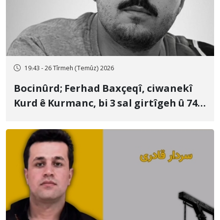
19:43 - 26 Tîrmeh (Temûz) 2026
Bocinûrd; Ferhad Baxçeqî, ciwanekî
Kurd ê Kurmanc, bi 3 sal girtîgeh û 74
qamçîyan hat cezakirin