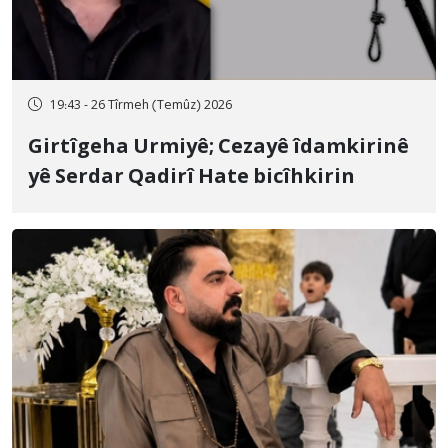
19:43 - 26 Tîrmeh (Temûz) 2026
Girtîgeha Urmiyê; Cezayê îdamkirinê
yê Serdar Qadirî Hate bicîhkirin