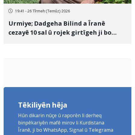
19:41 - 26 Tîrmeh (Temûz) 2026
Urmiye; Dadgeha Bilind a Îranê
cezayê 10 sal û rojek girtîgeh ji bo
Yûnis Nebîzade piştrast kir
Têkiliyên hêja
Hûn dikarin nûçe û raporên li derheq
binpêkariyên mafê mirov li Kurdistana
Îranê, ji bo WhatsApp, Signal û Telegrama