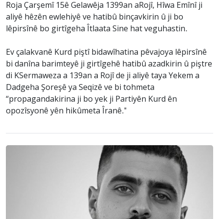
Roja Çarşemî 15ê Gelawêja 1399an aRojî, Hîwa Emînî ji
aliyê hêzên ewlehiyê ve hatibû binçavkirin û ji bo
lêpirsînê bo girtîgeha Îtlaata Sine hat veguhastin.
Ev çalakvanê Kurd piştî bidawîhatina pêvajoya lêpirsînê
bi danîna barimteyê ji girtîgehê hatibû azadkirin û piştre
di KSermaweza a 139an a Rojî de ji aliyê taya Yekem a
Dadgeha Şoreşê ya Seqizê ve bi tohmeta
“propagandakirina ji bo yek ji Partiyên Kurd ên
opozîsyonê yên hikûmeta Îranê."