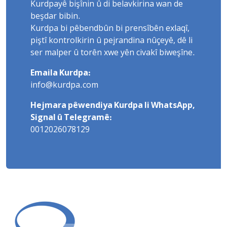
Kurdpayê bişînin û di belavkirina wan de
beşdar bibin.
Kurdpa bi pêbendbûn bi prensîbên exlaqî,
piştî kontrolkirin û pejrandina nûçeyê, dê li
ser malper û torên xwe yên civakî biweşîne.
Emaila Kurdpa:
info@kurdpa.com
Hejmara pêwendiya Kurdpa li WhatsApp,
Signal û Telegramê:
0012026078129