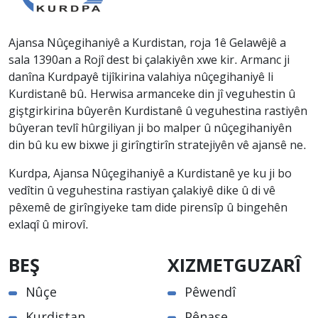
Ajansa Nûçegihaniyê a Kurdistan, roja 1ê Gelawêjê a
sala 1390an a Rojî dest bi çalakiyên xwe kir. Armanc ji
danîna Kurdpayê tijîkirina valahiya nûçegihaniyê li
Kurdistanê bû. Herwisa armanceke din jî veguhestin û
giştgirkirina bûyerên Kurdistanê û veguhestina rastiyên
bûyeran tevlî hûrgiliyan ji bo malper û nûçegihaniyên
din bû ku ew bixwe ji girîngtirîn stratejiyên vê ajansê ne.
Kurdpa, Ajansa Nûçegihaniyê a Kurdistanê ye ku ji bo
vedîtin û veguhestina rastiyan çalakiyê dike û di vê
pêxemê de girîngiyeke tam dide pirensîp û bingehên
exlaqî û mirovî.
BEŞ
XIZMETGUZARÎ
Nûçe
Pêwendî