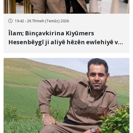
19:42 - 26 Tîrmeh (Temûz) 2026
Îlam; Binçavkirina Kiyûmers
Hesenbêygî ji aliyê hêzên ewlehiyê ve
û veguhestina wî bo cihekî nediyar