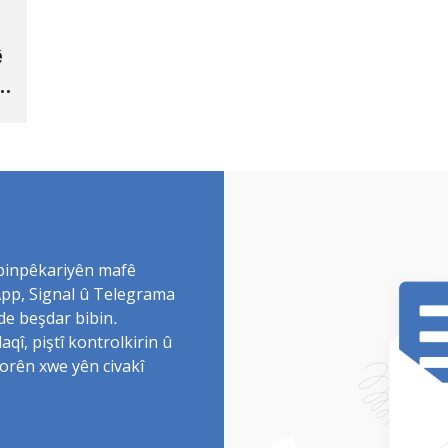
ê
 binpêkariyên mafê
sApp, Signal û Telegrama
de beşdar bibin.
î, piştî kontrolkirin û
torên xwe yên civakî