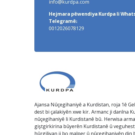
info@kurdpa.com
Hejmara pêwendiya Kurdpa li Whats
Telegramê:
0012026078129
Ajansa Nûçegihaniyê a Kurdistan, roja 1ê Gel
dest bi çalakiyên xwe kir. Armanc ji danîna Ku
nûçegihaniyê li Kurdistanê bû. Herwisa arma
giştgirkirina bûyerên Kurdistanê û veguhesti
hûrgiliyan ji bo malper û nûçegihaniyên din b