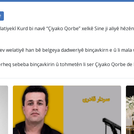
e
tiyekî Kurd bi navê “Çiyako Qorbe” xelkê Sine ji aliyê hêzên
 welatiyê han bê belgeya dadweriyê binçavkirn e û li mala wî
rheq sebeba binçavkirin û tohmetên li ser Çiyako Qorbe de li