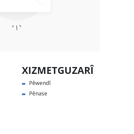
XIZMETGUZARÎ
Pêwendî
Pênase