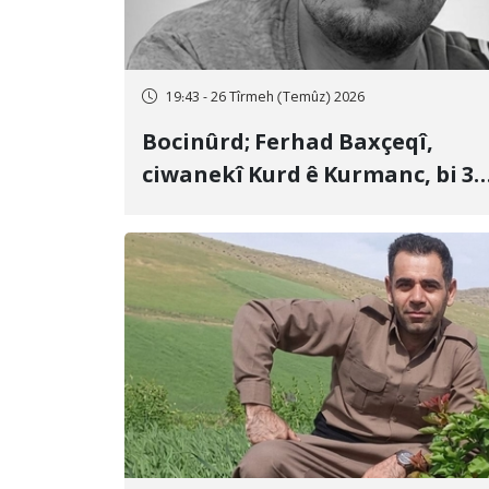
19:43 - 26 Tîrmeh (Temûz) 2026
Bocinûrd; Ferhad Baxçeqî,
ciwanekî Kurd ê Kurmanc, bi 3
sal girtîgeh û 74 qamçîyan hat
cezakirin