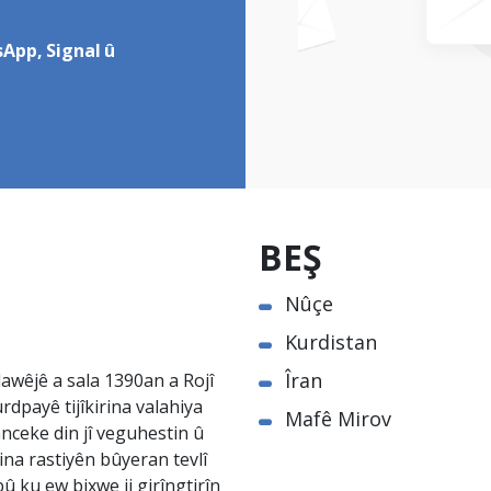
App, Signal û
BEŞ
Nûçe
Kurdistan
Îran
awêjê a sala 1390an a Rojî
rdpayê tijîkirina valahiya
Mafê Mirov
nceke din jî veguhestin û
na rastiyên bûyeran tevlî
û ku ew bixwe ji girîngtirîn