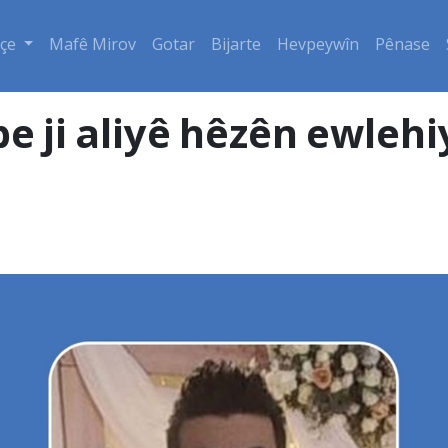
çe
Mafê Mirov
Gotar
Bijarte
Hevpeywîn
Pênase
e ji aliyê hêzên ewlehi