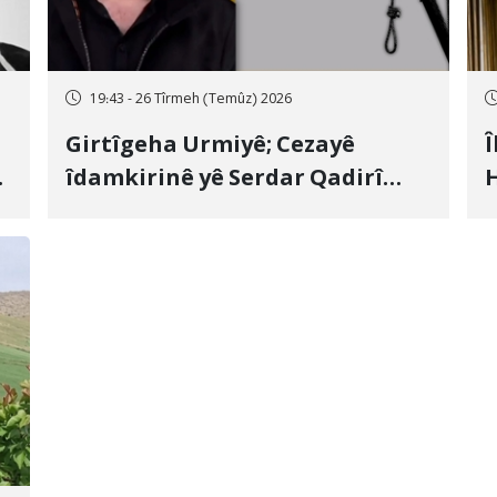
19:43 - 26 Tîrmeh (Temûz) 2026
Girtîgeha Urmiyê; Cezayê
Î
îdamkirinê yê Serdar Qadirî
H
Hate bicîhkirin
e
c