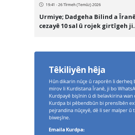
19:41 - 26 Tîrmeh (Temûz) 2026
Urmiye; Dadgeha Bilind a Îran
cezayê 10 sal û rojek girtîgeh ji
bo Yûnis Nebîzade piştrast kir
Têkiliyên hêja
Hûn dikarin nûçe û raporên li derheq
mirov li Kurdistana Îranê, ji bo What
Kurdpayê bişînin û di belavkirina wan 
Kurdpa bi pêbendbûn bi prensîbên exlaq
pejrandina nûçeyê, dê li ser malper û 
biweşîne.
Emaila Kurdpa: