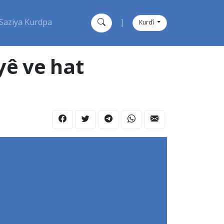
Saziya Kurdpa
|
Kurdî
yê ve hat