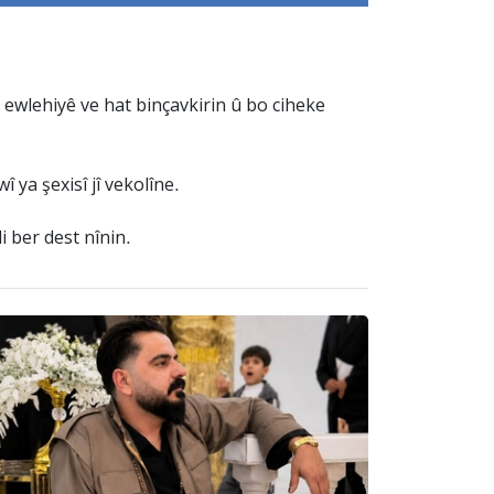
 ewlehiyê ve hat binçavkirin û bo ciheke
 ya şexisî jî vekolîne.
 ber dest nînin.