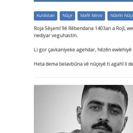
Kurdistan
Nûçe
Mafê Mirov
Nûtirîn Nûç
Roja Sêşemî 9ê Rêbendana 1403an a Rojî, wela
nediyar veguhastin.
Li gor çavkaniyeke agehdar, hêzên ewlehiyê ev
Heta dema belavbûna vê nûçeyê ti agahî li de