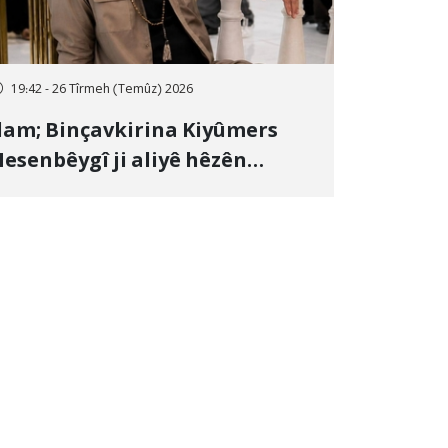
19:42 - 26 Tîrmeh (Temûz) 2026
lam; Binçavkirina Kiyûmers
esenbêygî ji aliyê hêzên
wlehiyê ve û veguhestina wî bo
ihekî nediyar