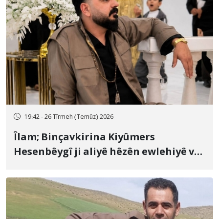
19:42 - 26 Tîrmeh (Temûz) 2026
Îlam; Binçavkirina Kiyûmers
Hesenbêygî ji aliyê hêzên ewlehiyê ve
û veguhestina wî bo cihekî nediyar