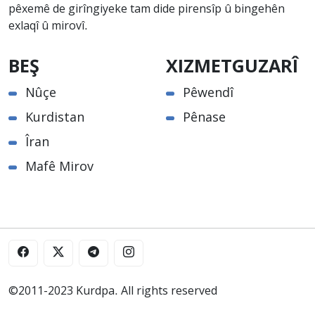
pêxemê de girîngiyeke tam dide pirensîp û bingehên
exlaqî û mirovî.
BEŞ
XIZMETGUZARÎ
Nûçe
Pêwendî
Kurdistan
Pênase
Îran
Mafê Mirov
©2011-2023 Kurdpa. All rights reserved