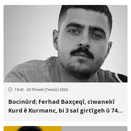
19:43 - 26 Tîrmeh (Temûz) 2026
Bocinûrd; Ferhad Baxçeqî, ciwanekî
Kurd ê Kurmanc, bi 3 sal girtîgeh û 74
qamçîyan hat cezakirin