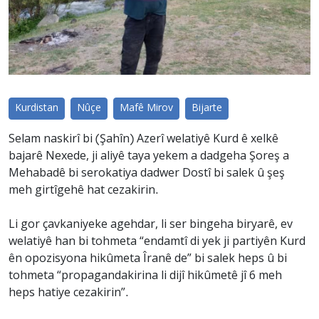
Kurdistan
Nûçe
Mafê Mirov
Bijarte
Selam naskirî bi (Şahîn) Azerî welatiyê Kurd ê xelkê
bajarê Nexede, ji aliyê taya yekem a dadgeha Şoreş a
Mehabadê bi serokatiya dadwer Dostî bi salek û şeş
meh girtîgehê hat cezakirin.
Li gor çavkaniyeke agehdar, li ser bingeha biryarê, ev
welatiyê han bi tohmeta “endamtî di yek ji partiyên Kurd
ên opozisyona hikûmeta Îranê de” bi salek heps û bi
tohmeta “propagandakirina li dijî hikûmetê jî 6 meh
heps hatiye cezakirin”.