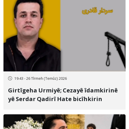
19:43 - 26 Tîrmeh (Temûz) 2026
Girtîgeha Urmiyê; Cezayê îdamkirinê
yê Serdar Qadirî Hate bicîhkirin