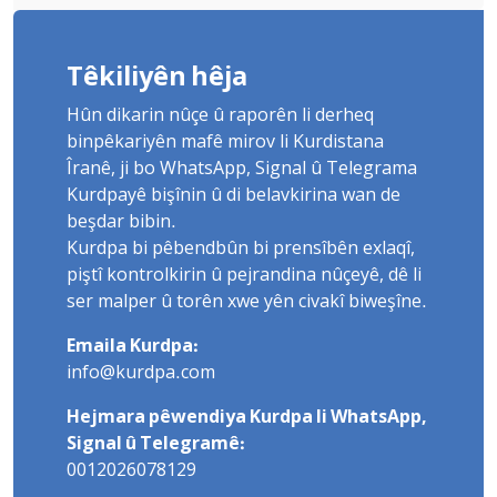
Têkiliyên hêja
Hûn dikarin nûçe û raporên li derheq
binpêkariyên mafê mirov li Kurdistana
Îranê, ji bo WhatsApp, Signal û Telegrama
Kurdpayê bişînin û di belavkirina wan de
beşdar bibin.
Kurdpa bi pêbendbûn bi prensîbên exlaqî,
piştî kontrolkirin û pejrandina nûçeyê, dê li
ser malper û torên xwe yên civakî biweşîne.
Emaila Kurdpa:
info@kurdpa.com
Hejmara pêwendiya Kurdpa li WhatsApp,
Signal û Telegramê:
0012026078129