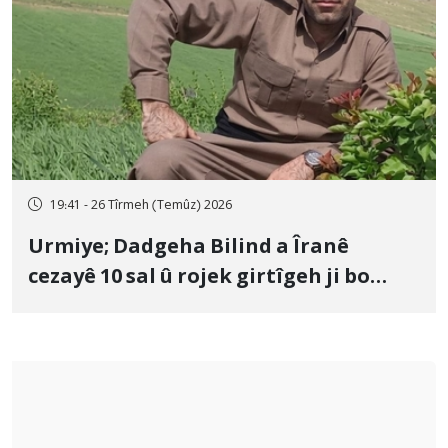
19:41 - 26 Tîrmeh (Temûz) 2026
Urmiye; Dadgeha Bilind a Îranê
cezayê 10 sal û rojek girtîgeh ji bo
Yûnis Nebîzade piştrast kir