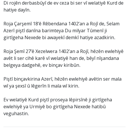
Di rojên derbasbûyî de ev ceza bi ser vî welatiyê Kurd de
hatiye dayîn.
Roja Çarşemî 18’ê Rêbendana 1402’an a Rojî de, Selam
Azerî piştî danîna barimteya Du milyar Tûmenî ji
girtîgeha Nexede bi awayekî demkî hatiye azadkirin.
Roja Şemî 27’ê Xezelwera 1402’an a Rojî, hêzên ewlehiyê
avêt li ser cihê karê vî welatiyê han de, bêyî nîşandana
belgeya dadgehê, ev binçav kiribûn.
Piştî binçavkirina Azerî, hêzên ewlehiyê avêtin ser mala
wî ya şexsî û lêgerîn li mala wî kirin.
Ev welatiyê Kurd piştî proseya lêpirsînê ji girtîgeha
ewlehiyê ya Urmiyê bo girtîgeha Nexede hatibû
veguhastin.