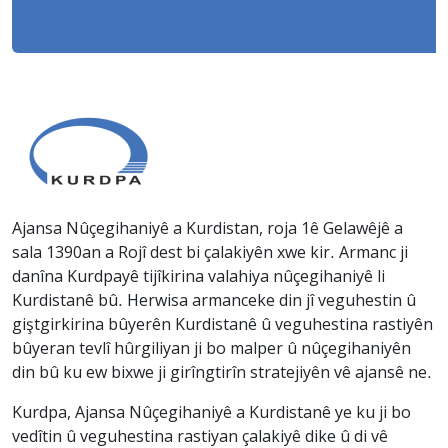
Ajansa Nûçegihaniyê a Kurdistan, roja 1ê Gelawêjê a
sala 1390an a Rojî dest bi çalakiyên xwe kir. Armanc ji
danîna Kurdpayê tijîkirina valahiya nûçegihaniyê li
Kurdistanê bû. Herwisa armanceke din jî veguhestin û
giştgirkirina bûyerên Kurdistanê û veguhestina rastiyên
bûyeran tevlî hûrgiliyan ji bo malper û nûçegihaniyên
din bû ku ew bixwe ji girîngtirîn stratejiyên vê ajansê ne.
Kurdpa, Ajansa Nûçegihaniyê a Kurdistanê ye ku ji bo
vedîtin û veguhestina rastiyan çalakiyê dike û di vê