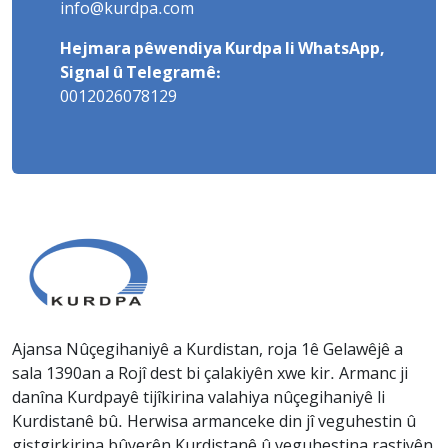
info@kurdpa.com
Hejmara pêwendiya Kurdpa li WhatsApp,
Signal û Telegramê:
0012026078129
Ajansa Nûçegihaniyê a Kurdistan, roja 1ê Gelawêjê a
sala 1390an a Rojî dest bi çalakiyên xwe kir. Armanc ji
danîna Kurdpayê tijîkirina valahiya nûçegihaniyê li
Kurdistanê bû. Herwisa armanceke din jî veguhestin û
giştgirkirina bûyerên Kurdistanê û veguhestina rastiyên