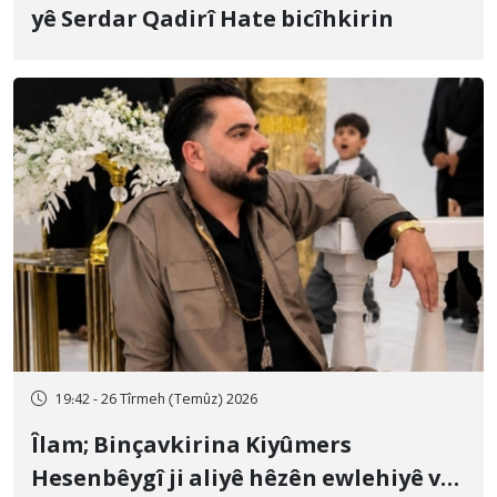
yê Serdar Qadirî Hate bicîhkirin
19:42 - 26 Tîrmeh (Temûz) 2026
Îlam; Binçavkirina Kiyûmers
Hesenbêygî ji aliyê hêzên ewlehiyê ve