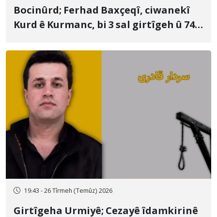
Bocinûrd; Ferhad Baxçeqî, ciwanekî
Kurd ê Kurmanc, bi 3 sal girtîgeh û 74
qamçîyan hat cezakirin
19:43 - 26 Tîrmeh (Temûz) 2026
Girtîgeha Urmiyê; Cezayê îdamkirinê