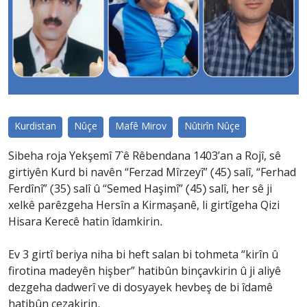
Kurdistan
Nûçe
Mafê Mirov
Nûtirîn Nûçe
Sibeha roja Yekşemî 7`ê Rêbendana 1403’an a Rojî, sê
girtiyên Kurd bi navên “Ferzad Mîrzeyî” (45) salî, “Ferhad
Ferdînî” (35) salî û “Semed Haşimî” (45) salî, her sê ji
xelkê parêzgeha Hersîn a Kirmaşanê, li girtîgeha Qizi
Hisara Kerecê hatin îdamkirin.
Ev 3 girtî beriya niha bi heft salan bi tohmeta “kirîn û
firotina madeyên hişber” hatibûn binçavkirin û ji aliyê
dezgeha dadwerî ve di dosyayek hevbeş de bi îdamê
hatibûn cezakirin.