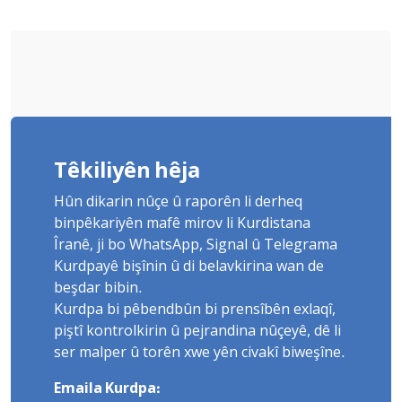
Têkiliyên hêja
Hûn dikarin nûçe û raporên li derheq
binpêkariyên mafê mirov li Kurdistana
Îranê, ji bo WhatsApp, Signal û Telegrama
Kurdpayê bişînin û di belavkirina wan de
beşdar bibin.
Kurdpa bi pêbendbûn bi prensîbên exlaqî,
piştî kontrolkirin û pejrandina nûçeyê, dê li
ser malper û torên xwe yên civakî biweşîne.
Emaila Kurdpa: