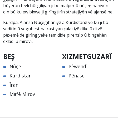
bûyeran tevlî hûrgiliyan ji bo malper û nûçegihaniyên
din bû ku ew bixwe ji girîngtirîn stratejiyên vê ajansê ne.
Kurdpa, Ajansa Nûçegihaniyê a Kurdistanê ye ku ji bo
vedîtin û veguhestina rastiyan çalakiyê dike û di vê
pêxemê de girîngiyeke tam dide pirensîp û bingehên
exlaqî û mirovî.
BEŞ
XIZMETGUZARÎ
Nûçe
Pêwendî
Kurdistan
Pênase
Îran
Mafê Mirov