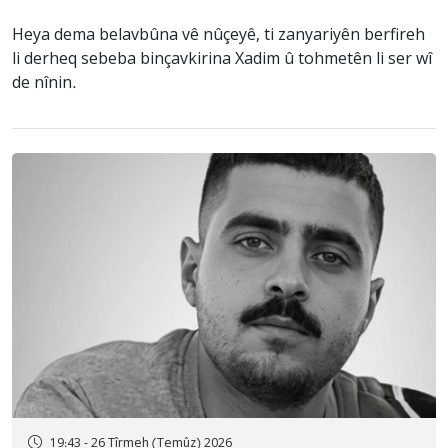
Heya dema belavbûna vê nûçeyê, ti zanyariyên berfireh
li derheq sebeba binçavkirina Xadim û tohmetên li ser wî
de nînin.
19:43 - 26 Tîrmeh (Temûz) 2026