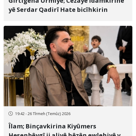
Girtîgeha Urmiyê; Cezayê îdamkirinê
yê Serdar Qadirî Hate bicîhkirin
19:42 - 26 Tîrmeh (Temûz) 2026
Îlam; Binçavkirina Kiyûmers
Hesenbêygî ji aliyê hêzên ewlehiyê ve