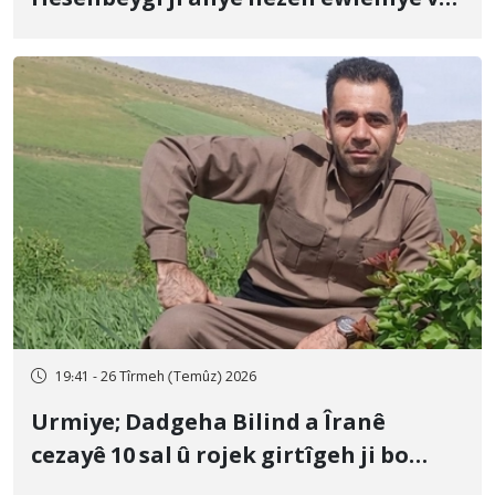
û veguhestina wî bo cihekî nediyar
19:41 - 26 Tîrmeh (Temûz) 2026
Urmiye; Dadgeha Bilind a Îranê
cezayê 10 sal û rojek girtîgeh ji bo
Yûnis Nebîzade piştrast kir