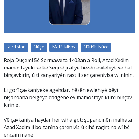
Kurdistan
Nûçe
Mafê Mirov
Nûtirîn Nûçe
Roja Duşemî 5ê Sermaweza 1403an a Rojî, Azad Xedim
mamostayekî xelkê Seqizê ji aliyê hêzên ewlehiyê ve hat
binçavkirin, û ti zanyariyên rast li ser çarenivîsa wî nînin.
Li gorî çavkaniyeke agehdar, hêzên ewlehiyê bêyî
nîşandana belgeya dadgehê ev mamostayê kurd binçav
kirin e.
Vê çavkaniya haydar her wiha got: şopandinên malbata
Azad Xadim ji bo zanîna çarenivîs û cihê ragirtina wî bê
encam mane.