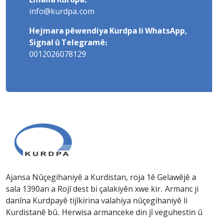
Emaila Kurdpa:
info@kurdpa.com
Hejmara pêwendiya Kurdpa li WhatsApp,
Signal û Telegramê:
0012026078129
Ajansa Nûçegihaniyê a Kurdistan, roja 1ê Gelawêjê a
sala 1390an a Rojî dest bi çalakiyên xwe kir. Armanc ji
danîna Kurdpayê tijîkirina valahiya nûçegihaniyê li
Kurdistanê bû. Herwisa armanceke din jî veguhestin û