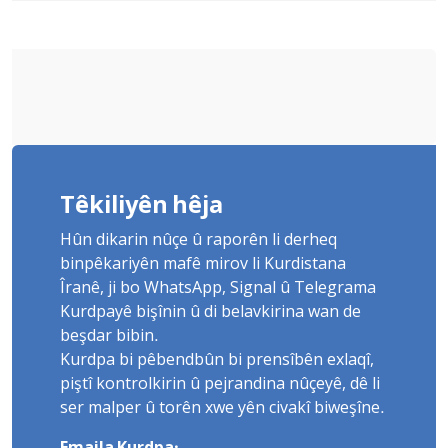
Têkiliyên hêja
Hûn dikarin nûçe û raporên li derheq
binpêkariyên mafê mirov li Kurdistana
Îranê, ji bo WhatsApp, Signal û Telegrama
Kurdpayê bişînin û di belavkirina wan de
beşdar bibin.
Kurdpa bi pêbendbûn bi prensîbên exlaqî,
piştî kontrolkirin û pejrandina nûçeyê, dê li
ser malper û torên xwe yên civakî biweşîne.