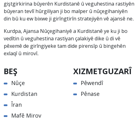
giştgirkirina bûyerên Kurdistanê û veguhestina rastiyên
bûyeran tevlî hûrgiliyan ji bo malper û nûçegihaniyên
din bû ku ew bixwe ji girîngtirîn stratejiyên vê ajansê ne.
Kurdpa, Ajansa Nûçegihaniyê a Kurdistanê ye ku ji bo
vedîtin û veguhestina rastiyan çalakiyê dike û di vê
pêxemê de girîngiyeke tam dide pirensîp û bingehên
exlaqî û mirovî.
BEŞ
XIZMETGUZARÎ
Nûçe
Pêwendî
Kurdistan
Pênase
Îran
Mafê Mirov