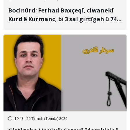
Bocinûrd; Ferhad Baxçeqî, ciwanekî
Kurd ê Kurmanc, bi 3 sal girtîgeh û 74
qamçîyan hat cezakirin
19:43 - 26 Tîrmeh (Temûz) 2026