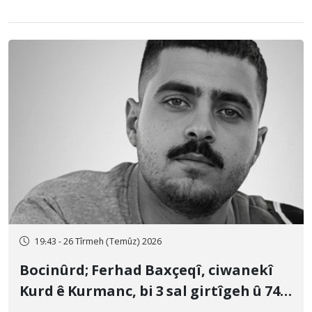
19:43 - 26 Tîrmeh (Temûz) 2026
Bocinûrd; Ferhad Baxçeqî, ciwanekî
Kurd ê Kurmanc, bi 3 sal girtîgeh û 74