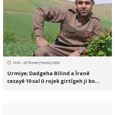
19:41 - 26 Tîrmeh (Temûz) 2026
Urmiye; Dadgeha Bilind a Îranê
cezayê 10 sal û rojek girtîgeh ji bo
Yûnis Nebîzade piştrast kir