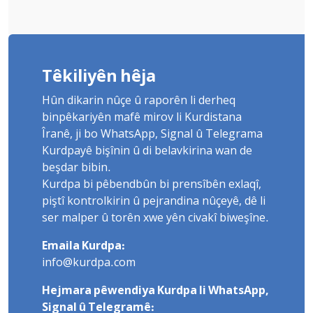
Têkiliyên hêja
Hûn dikarin nûçe û raporên li derheq
binpêkariyên mafê mirov li Kurdistana
Îranê, ji bo WhatsApp, Signal û Telegrama
Kurdpayê bişînin û di belavkirina wan de
beşdar bibin.
Kurdpa bi pêbendbûn bi prensîbên exlaqî,
piştî kontrolkirin û pejrandina nûçeyê, dê li
ser malper û torên xwe yên civakî biweşîne.
Emaila Kurdpa:
info@kurdpa.com
Hejmara pêwendiya Kurdpa li WhatsApp,
Signal û Telegramê: