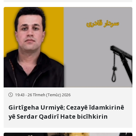
qamçîyan hat cezakirin
19:43 - 26 Tîrmeh (Temûz) 2026
Girtîgeha Urmiyê; Cezayê îdamkirinê
yê Serdar Qadirî Hate bicîhkirin