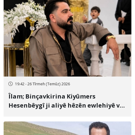
19:42 - 26 Tîrmeh (Temûz) 2026
Îlam; Binçavkirina Kiyûmers
Hesenbêygî ji aliyê hêzên ewlehiyê ve
û veguhestina wî bo cihekî nediyar