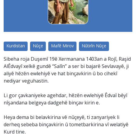
Kurdistan
Nûçe
Mafê Mirov
Nûtirîn Nûçe
Sibeha roja Duşemî 19ê Xermanana 1403an a Rojî, Raşid
AlÊdvayî xelkê gundê “Salîn” a ser bi bajarê Sevlavayê, ji
aliyê hêzên ewlehiyê ve hat binçavkirin û bo cihekî
nediyar veguhastin.
Li gor çavkaniyeke agehdar, hêzên ewlehiyê Êdvaî bêyî
nîşandana belgeya dadgehê binçav kirin e.
Heya dema bi belavkirina vê nûçeyê, ti zanyariyek li
derheq sebeba binçavkirin û tometbarkirina vî welatiyê
Kurd tine.