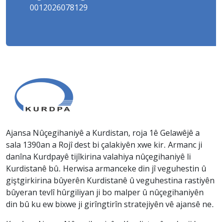
0012026078129
Ajansa Nûçegihaniyê a Kurdistan, roja 1ê Gelawêjê a
sala 1390an a Rojî dest bi çalakiyên xwe kir. Armanc ji
danîna Kurdpayê tijîkirina valahiya nûçegihaniyê li
Kurdistanê bû. Herwisa armanceke din jî veguhestin û
giştgirkirina bûyerên Kurdistanê û veguhestina rastiyên
bûyeran tevlî hûrgiliyan ji bo malper û nûçegihaniyên
din bû ku ew bixwe ji girîngtirîn stratejiyên vê ajansê ne.