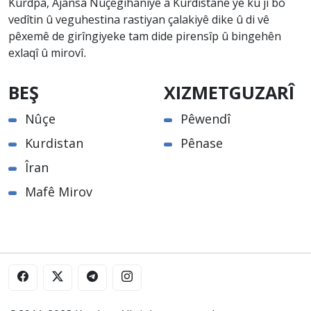
Kurdpa, Ajansa Nûçegihaniyê a Kurdistanê ye ku ji bo
vedîtin û veguhestina rastiyan çalakiyê dike û di vê
pêxemê de girîngiyeke tam dide pirensîp û bingehên
exlaqî û mirovî.
BEŞ
XIZMETGUZARÎ
Nûçe
Pêwendî
Kurdistan
Pênase
Îran
Mafê Mirov