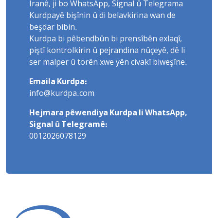
Îranê, ji bo WhatsApp, Signal û Telegrama
Kurdpayê bişînin û di belavkirina wan de
beşdar bibin.
Kurdpa bi pêbendbûn bi prensîbên exlaqî,
piştî kontrolkirin û pejrandina nûçeyê, dê li
ser malper û torên xwe yên civakî biweşîne.
Emaila Kurdpa:
info@kurdpa.com
Hejmara pêwendiya Kurdpa li WhatsApp,
Signal û Telegramê:
0012026078129