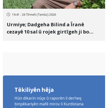
19:41 - 26 Tîrmeh (Temûz) 2026
Urmiye; Dadgeha Bilind a Îranê
cezayê 10 sal û rojek girtîgeh ji bo
Yûnis Nebîzade piştrast kir
Têkiliyên hêja
Hûn dikarin nûçe û raporên li derheq
binpêkariyên mafê mirov li Kurdistana