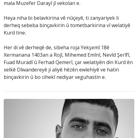
mala Muzefer Darayî jî vekolan e.
Heya niha bi belavkirina vê nûçeyê, ti zanyariyek li
derheq sebeba binçavkirin û tometbarkirina vî welatiyê
Kurd tine.
Her di vê derheqê de, sibeha roja Yekşemî 18ê
Xermanana 1403an a Rojî, Mihemed Emînî, Nevîd Şerîfî,
Fuad Muradî û Ferhad Qemerî, çar welatiyên din Kurd ên
xelkê Dîwandereyê ji aliyê hêzên ewlehiyê ve hatin
binçavkirin û bo cihekî nediyar veguhastin e.