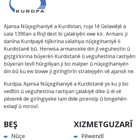
Ajansa Nûçegihaniyê a Kurdistan, roja 1ê Gelawêjê a
sala 1390an a Rojî dest bi çalakiyên xwe kir. Armanc ji
danîna Kurdpayê tijîkirina valahiya nûçegihaniyê li
Kurdistanê bû. Herwisa armanceke din jî veguhestin û
giştgirkirina bûyerên Kurdistanê û veguhestina rastiyên
bûyeran tevlî hûrgiliyan ji bo malper û nûçegihaniyên
din bû ku ew bixwe ji girîngtirîn stratejiyên vê ajansê ne.
Kurdpa, Ajansa Nûçegihaniyê a Kurdistanê ye ku ji bo
vedîtin û veguhestina rastiyan çalakiyê dike û di vê
pêxemê de girîngiyeke tam dide pirensîp û bingehên
exlaqî û mirovî.
BEŞ
XIZMETGUZARÎ
Nûçe
Pêwendî