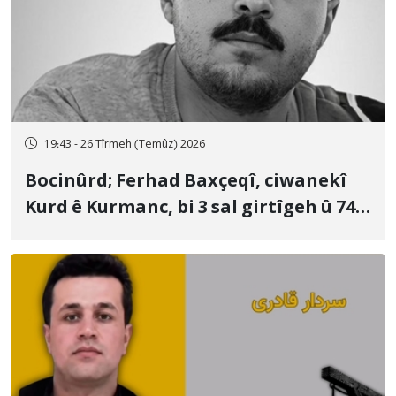
19:43 - 26 Tîrmeh (Temûz) 2026
Bocinûrd; Ferhad Baxçeqî, ciwanekî
Kurd ê Kurmanc, bi 3 sal girtîgeh û 74
qamçîyan hat cezakirin