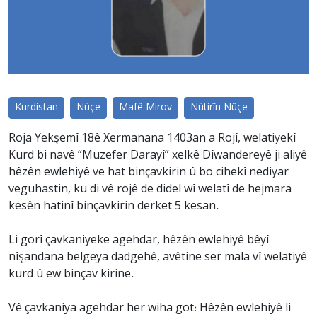
Kurdistan
Nûçe
Mafê Mirov
Nûtirîn Nûçe
Roja Yekşemî 18ê Xermanana 1403an a Rojî, welatiyekî
Kurd bi navê “Muzefer Darayî” xelkê Dîwandereyê ji aliyê
hêzên ewlehiyê ve hat binçavkirin û bo cihekî nediyar
veguhastin, ku di vê rojê de didel wî welatî de hejmara
kesên hatinî binçavkirin derket 5 kesan.
Li gorî çavkaniyeke agehdar, hêzên ewlehiyê bêyî
nîşandana belgeya dadgehê, avêtine ser mala vî welatiyê
kurd û ew binçav kirine.
Vê çavkaniya agehdar her wiha got: Hêzên ewlehiyê li