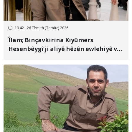
19:42 - 26 Tîrmeh (Temûz) 2026
Îlam; Binçavkirina Kiyûmers
Hesenbêygî ji aliyê hêzên ewlehiyê ve
û veguhestina wî bo cihekî nediyar