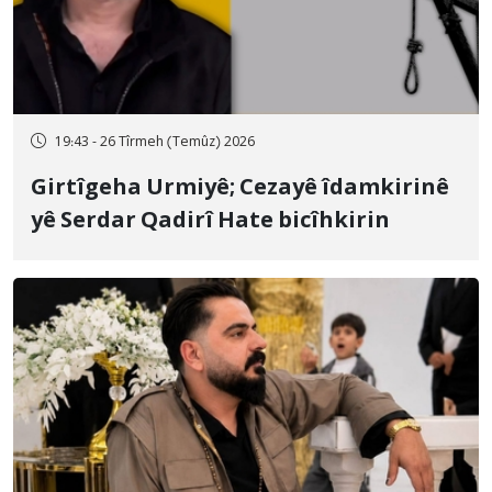
19:43 - 26 Tîrmeh (Temûz) 2026
Girtîgeha Urmiyê; Cezayê îdamkirinê
yê Serdar Qadirî Hate bicîhkirin