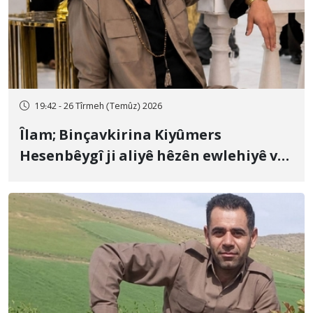
19:42 - 26 Tîrmeh (Temûz) 2026
Îlam; Binçavkirina Kiyûmers
Hesenbêygî ji aliyê hêzên ewlehiyê ve
û veguhestina wî bo cihekî nediyar