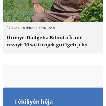
19:41 - 26 Tîrmeh (Temûz) 2026
Urmiye; Dadgeha Bilind a Îranê
cezayê 10 sal û rojek girtîgeh ji bo
Yûnis Nebîzade piştrast kir
Têkiliyên hêja