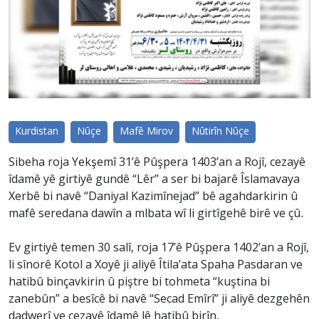
Kurdistan
Nûçe
Mafê Mirov
Nûtirîn Nûçe
Sibeha roja Yekşemî 31’ê Pûşpera 1403’an a Rojî, cezayê
îdamê yê girtiyê gundê “Lêr” a ser bi bajarê Îslamavaya
Xerbê bi navê “Daniyal Kazimînejad” bê agahdarkirin û
mafê seredana dawîn a mlbata wî li girtîgehê birê ve çû.
Ev girtiyê temen 30 salî, roja 17’ê Pûşpera 1402’an a Rojî,
li sînorê Kotol a Xoyê ji aliyê Îtila’ata Spaha Pasdaran ve
hatibû binçavkirin û piştre bi tohmeta “kuştina bi
zanebûn” a besîcê bi navê “Secad Emîrî” ji aliyê dezgehên
dadwerî ve cezayê îdamê lê hatibû birîn.