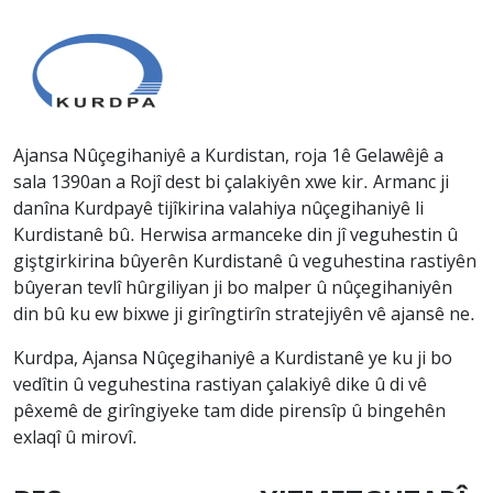
Ajansa Nûçegihaniyê a Kurdistan, roja 1ê Gelawêjê a
sala 1390an a Rojî dest bi çalakiyên xwe kir. Armanc ji
danîna Kurdpayê tijîkirina valahiya nûçegihaniyê li
Kurdistanê bû. Herwisa armanceke din jî veguhestin û
giştgirkirina bûyerên Kurdistanê û veguhestina rastiyên
bûyeran tevlî hûrgiliyan ji bo malper û nûçegihaniyên
din bû ku ew bixwe ji girîngtirîn stratejiyên vê ajansê ne.
Kurdpa, Ajansa Nûçegihaniyê a Kurdistanê ye ku ji bo
vedîtin û veguhestina rastiyan çalakiyê dike û di vê
pêxemê de girîngiyeke tam dide pirensîp û bingehên
exlaqî û mirovî.