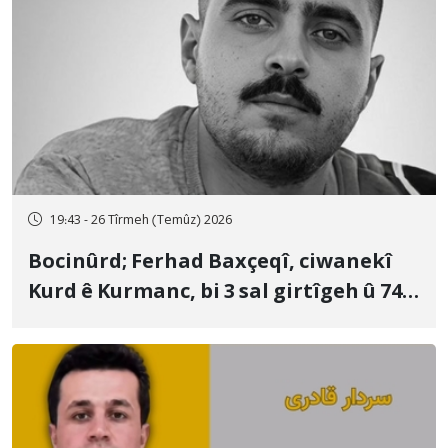
19:43 - 26 Tîrmeh (Temûz) 2026
Bocinûrd; Ferhad Baxçeqî, ciwanekî
Kurd ê Kurmanc, bi 3 sal girtîgeh û 74
qamçîyan hat cezakirin