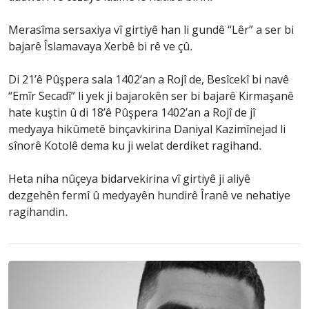
Merasîma sersaxiya vî girtiyê han li gundê “Lêr” a ser bi
bajarê Îslamavaya Xerbê bi rê ve çû.
Di 21’ê Pûşpera sala 1402’an a Rojî de, Besîcekî bi navê
“Emîr Secadî” li yek ji bajarokên ser bi bajarê Kirmaşanê
hate kuştin û di 18’ê Pûşpera 1402’an a Rojî de jî
medyaya hikûmetê binçavkirina Daniyal Kazimînejad li
sînorê Kotolê dema ku ji welat derdiket ragihand.
Heta niha nûçeya bidarvekirina vî girtiyê ji aliyê
dezgehên fermî û medyayên hundirê Îranê ve nehatiye
ragihandin.