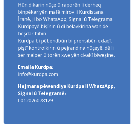
Hûn dikarin nûçe û raporên li derheq
binpêkariyên mafê mirov li Kurdistana
Îranê, ji bo WhatsApp, Signal û Telegrama
Kurdpayê bişînin û di belavkirina wan de
beşdar bibin.
Kurdpa bi pêbendbûn bi prensîbên exlaqî,
piştî kontrolkirin û pejrandina nûçeyê, dê li
ser malper û torên xwe yên civakî biweşîne.
Emaila Kurdpa:
info@kurdpa.com
Hejmara pêwendiya Kurdpa li WhatsApp,
Signal û Telegramê:
0012026078129