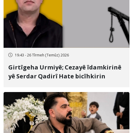
19:43 - 26 Tîrmeh (Temûz) 2026
Girtîgeha Urmiyê; Cezayê îdamkirinê
yê Serdar Qadirî Hate bicîhkirin