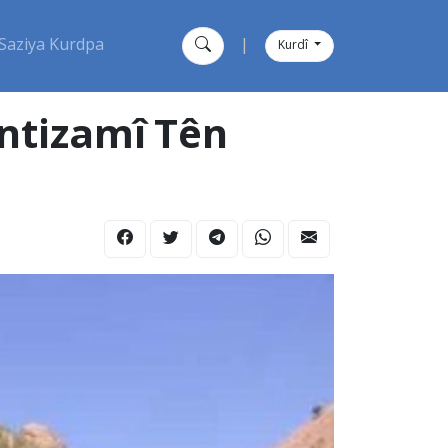
Saziya Kurdpa
|
Kurdî
Întizamî Tên