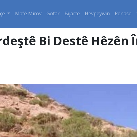
çe
Mafê Mirov
Gotar
Bijarte
Hevpeywîn
Pênase
erdeştê Bi Destê Hêzên 