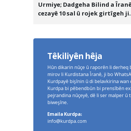
Urmiye; Dadgeha Bilind a Îran
cezayê 10 sal û rojek girtîgeh ji
bo Yûnis Nebîzade piştrast kir
Têkiliyên hêja
Hûn dikarin nûçe û raporên li derheq
mirov li Kurdistana Îranê, ji bo What
Kurdpayê bişînin û di belavkirina wan 
Kurdpa bi pêbendbûn bi prensîbên exlaq
pejrandina nûçeyê, dê li ser malper û 
biweşîne.
Emaila Kurdpa:
info@kurdpa.com