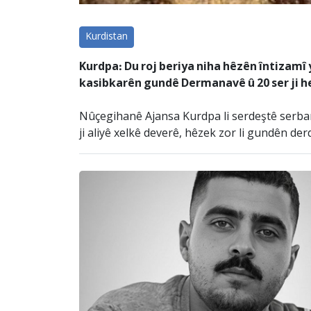
Kurdistan
Kurdpa: Du roj beriya niha hêzên întizamî 
kasibkarên gundê Dermanavê û 20 ser ji h
Nûçegihanê Ajansa Kurdpa li serdeştê serbarê
ji aliyê xelkê deverê, hêzek zor li gundên derd