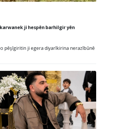
r karwanek ji hespên barhilgir yên
pêşîgiritin ji egera diyarîkirina nerazîbûnê