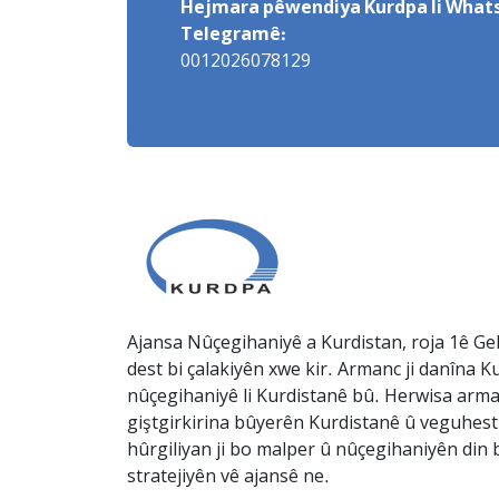
Hejmara pêwendiya Kurdpa li Whats
Telegramê:
0012026078129
Ajansa Nûçegihaniyê a Kurdistan, roja 1ê Gel
dest bi çalakiyên xwe kir. Armanc ji danîna Ku
nûçegihaniyê li Kurdistanê bû. Herwisa arma
giştgirkirina bûyerên Kurdistanê û veguhesti
hûrgiliyan ji bo malper û nûçegihaniyên din b
stratejiyên vê ajansê ne.