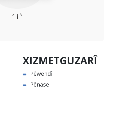
XIZMETGUZARÎ
Pêwendî
Pênase