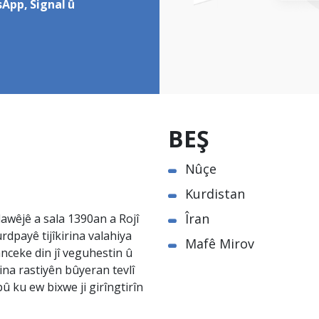
App, Signal û
BEŞ
Nûçe
Kurdistan
Îran
awêjê a sala 1390an a Rojî
rdpayê tijîkirina valahiya
Mafê Mirov
nceke din jî veguhestin û
na rastiyên bûyeran tevlî
û ku ew bixwe ji girîngtirîn