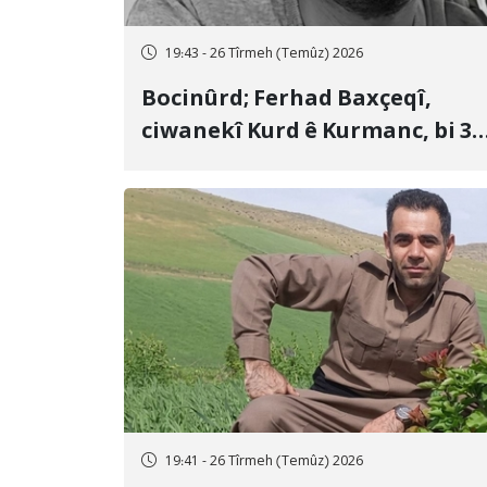
19:43 - 26 Tîrmeh (Temûz) 2026
Bocinûrd; Ferhad Baxçeqî,
ciwanekî Kurd ê Kurmanc, bi 3
sal girtîgeh û 74 qamçîyan hat
cezakirin
19:41 - 26 Tîrmeh (Temûz) 2026