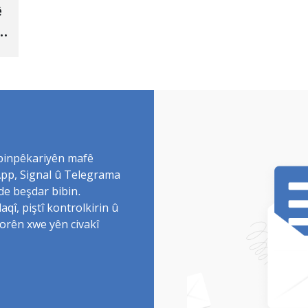
ê
 binpêkariyên mafê
sApp, Signal û Telegrama
de beşdar bibin.
î, piştî kontrolkirin û
torên xwe yên civakî