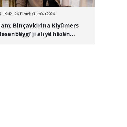
19:42 - 26 Tîrmeh (Temûz) 2026
lam; Binçavkirina Kiyûmers
esenbêygî ji aliyê hêzên
wlehiyê ve û veguhestina wî bo
ihekî nediyar