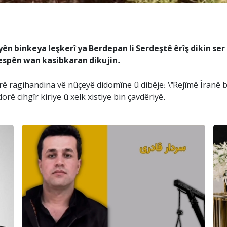
yên binkeya leşkerî ya Berdepan li Serdeştê êrîş dikin se
espên wan kasibkaran dikujin.
 ragihandina vê nûçeyê didomîne û dibêje: \"Rejîmê Îranê bo 
orê cihgîr kiriye û xelk xistiye bin çavdêriyê.