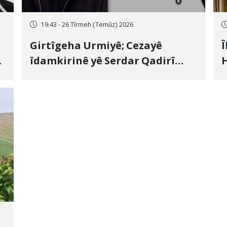
19:43 - 26 Tîrmeh (Temûz) 2026
Girtîgeha Urmiyê; Cezayê
Î
îdamkirinê yê Serdar Qadirî
H
Hate bicîhkirin
e
c