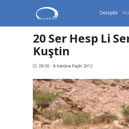
Destpêk
Nû
20 Ser Hesp Li S
Kuştin
09:50 - 8 Kanûna Paşîn 2012