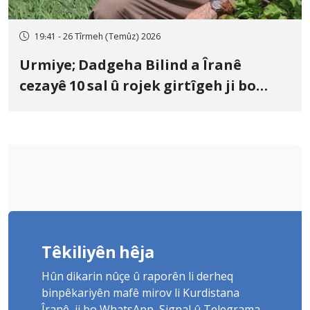
19:41 - 26 Tîrmeh (Temûz) 2026
Urmiye; Dadgeha Bilind a Îranê
cezayê 10 sal û rojek girtîgeh ji bo
Yûnis Nebîzade piştrast kir
Têkiliyên hêja
Hûn dikarin nûçe û raporên li derheq
binpêkariyên mafê mirov li Kurdistana