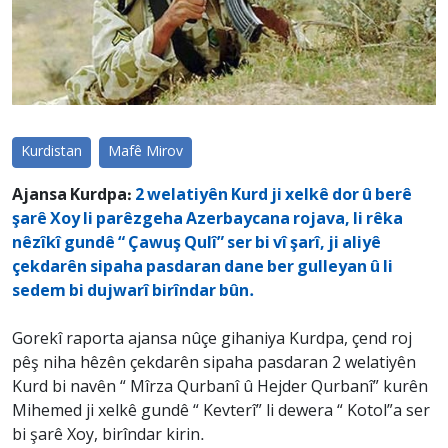
Kurdistan
Mafê Mirov
Ajansa Kurdpa:
2 welatiyên Kurd ji xelkê dor û berê
şarê Xoy li parêzgeha Azerbaycana rojava, li rêka
nêzîkî gundê “ Çawuş Qulî” ser bi vî şarî, ji aliyê
çekdarên sipaha pasdaran dane ber gulleyan û li
sedem bi dujwarî birîndar bûn.
Gorekî raporta ajansa nûçe gihaniya Kurdpa, çend roj
pêş niha hêzên çekdarên sipaha pasdaran 2 welatiyên
Kurd bi navên “ Mîrza Qurbanî û Hejder Qurbanî” kurên
Mihemed ji xelkê gundê “ Kevterî” li dewera “ Kotol”a ser
bi şarê Xoy, birîndar kirin.