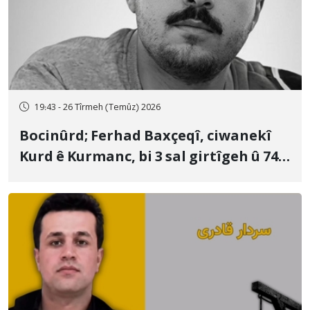
19:43 - 26 Tîrmeh (Temûz) 2026
Bocinûrd; Ferhad Baxçeqî, ciwanekî
Kurd ê Kurmanc, bi 3 sal girtîgeh û 74
qamçîyan hat cezakirin