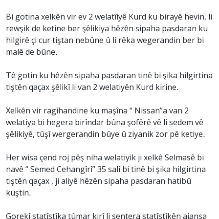
Bi gotina xelkên vir ev 2 welatîiyê Kurd ku birayê hevin, li
rewşik de ketine ber şêlikiya hêzên sipaha pasdaran ku
hilgirê çi cur tiştan nebûne û li rêka wegerandin ber bi
malê de bûne.
Tê gotin ku hêzên sipaha pasdaran tinê bi şika hilgirtina
tiştên qaçax şêlikî li van 2 welatiyên Kurd kirine.
Xelkên vir ragihandine ku maşîna “ Nissan”a van 2
welatiya bi hegera birîndar bûna şofêrê vê li sedem vê
şêlikiyê, tûşî wergerandin bûye û ziyanik zor pê ketiye.
Her wisa çend roj pêş niha welatiyik ji xelkê Selmasê bi
navê “ Semed Cehangîrî” 35 salî bi tinê bi şika hilgirtina
tiştên qaçax , ji aliyê hêzên sipaha pasdaran hatibû
kuştin.
Gorekî statîstîka tûmar kirî li sentera statîstîkên ajansa