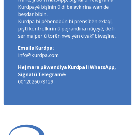
Îranê, ji bo WhatsApp, Signal û Telegrama
Kurdpayê bişînin û di belavkirina wan de
beşdar bibin.
Kurdpa bi pêbendbûn bi prensîbên exlaqî,
piştî kontrolkirin û pejrandina nûçeyê, dê li
ser malper û torên xwe yên civakî biweşîne.
Emaila Kurdpa:
info@kurdpa.com
Hejmara pêwendiya Kurdpa li WhatsApp,
Signal û Telegramê:
0012026078129