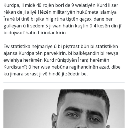
Kurdpa, li midê 40 rojên borî de 9 welatiyên Kurd li ser
rêkan de ji aliyê Hêzên milîtariyên hukûmeta islamiya
Îranê bi tinê bi şika hilgirtina tiştên qaçax, dane ber
gulleyan û li sedem 5 ji wan hatin kuştin û 4 kesên din jî
bi dujwarî hatin birîndar kirin.
Ew statîstîka hejmariye û bi piştrast bûn bi statîstîkên
ajansa Kurdpa tên parvekirin, bi balkêşandin bi rewşa
ewlehiya herêmên Kurd rûniştiyên Îran( herêmên
Kurdistanî) û her wisa nebûna ragihandinên azad, dibe
ku jimara serast ji vê hindê ji zêdetir be.