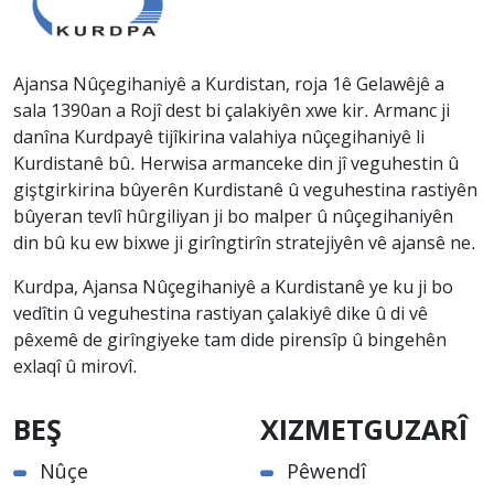
Ajansa Nûçegihaniyê a Kurdistan, roja 1ê Gelawêjê a
sala 1390an a Rojî dest bi çalakiyên xwe kir. Armanc ji
danîna Kurdpayê tijîkirina valahiya nûçegihaniyê li
Kurdistanê bû. Herwisa armanceke din jî veguhestin û
giştgirkirina bûyerên Kurdistanê û veguhestina rastiyên
bûyeran tevlî hûrgiliyan ji bo malper û nûçegihaniyên
din bû ku ew bixwe ji girîngtirîn stratejiyên vê ajansê ne.
Kurdpa, Ajansa Nûçegihaniyê a Kurdistanê ye ku ji bo
vedîtin û veguhestina rastiyan çalakiyê dike û di vê
pêxemê de girîngiyeke tam dide pirensîp û bingehên
exlaqî û mirovî.
BEŞ
XIZMETGUZARÎ
Nûçe
Pêwendî