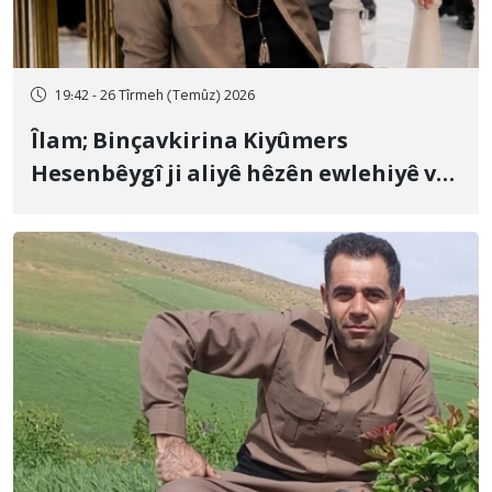
19:42 - 26 Tîrmeh (Temûz) 2026
Îlam; Binçavkirina Kiyûmers
Hesenbêygî ji aliyê hêzên ewlehiyê ve
û veguhestina wî bo cihekî nediyar