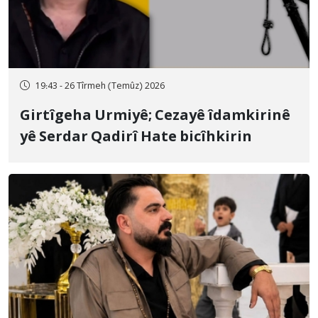
19:43 - 26 Tîrmeh (Temûz) 2026
Girtîgeha Urmiyê; Cezayê îdamkirinê
yê Serdar Qadirî Hate bicîhkirin