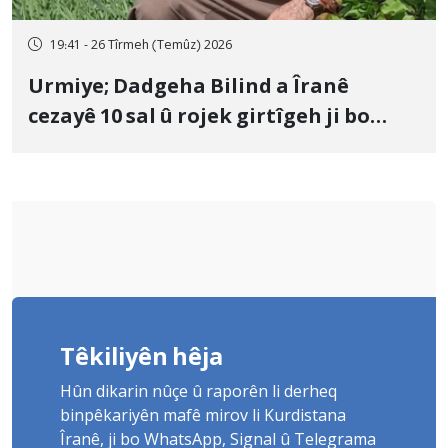
19:41 - 26 Tîrmeh (Temûz) 2026
Urmiye; Dadgeha Bilind a Îranê
cezayê 10 sal û rojek girtîgeh ji bo
Yûnis Nebîzade piştrast kir
Têkiliyên hêja
Hûn dikarin nûçe û raporên li derheq
binpêkariyên mafê mirov li Kurdistana
Îranê, ji bo WhatsApp, Signal û Telegrama