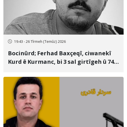
19:43 - 26 Tîrmeh (Temûz) 2026
Bocinûrd; Ferhad Baxçeqî, ciwanekî
Kurd ê Kurmanc, bi 3 sal girtîgeh û 74
qamçîyan hat cezakirin