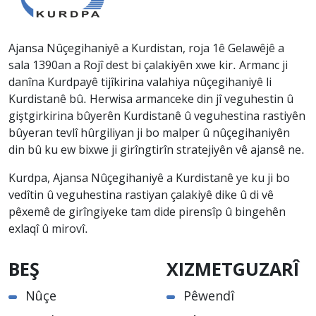
Ajansa Nûçegihaniyê a Kurdistan, roja 1ê Gelawêjê a
sala 1390an a Rojî dest bi çalakiyên xwe kir. Armanc ji
danîna Kurdpayê tijîkirina valahiya nûçegihaniyê li
Kurdistanê bû. Herwisa armanceke din jî veguhestin û
giştgirkirina bûyerên Kurdistanê û veguhestina rastiyên
bûyeran tevlî hûrgiliyan ji bo malper û nûçegihaniyên
din bû ku ew bixwe ji girîngtirîn stratejiyên vê ajansê ne.
Kurdpa, Ajansa Nûçegihaniyê a Kurdistanê ye ku ji bo
vedîtin û veguhestina rastiyan çalakiyê dike û di vê
pêxemê de girîngiyeke tam dide pirensîp û bingehên
exlaqî û mirovî.
BEŞ
XIZMETGUZARÎ
Nûçe
Pêwendî