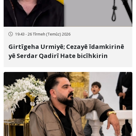
19:43 - 26 Tîrmeh (Temûz) 2026
Girtîgeha Urmiyê; Cezayê îdamkirinê
yê Serdar Qadirî Hate bicîhkirin