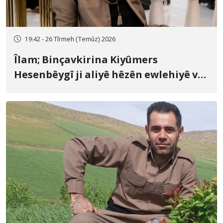
19:42 - 26 Tîrmeh (Temûz) 2026
Îlam; Binçavkirina Kiyûmers
Hesenbêygî ji aliyê hêzên ewlehiyê ve
û veguhestina wî bo cihekî nediyar