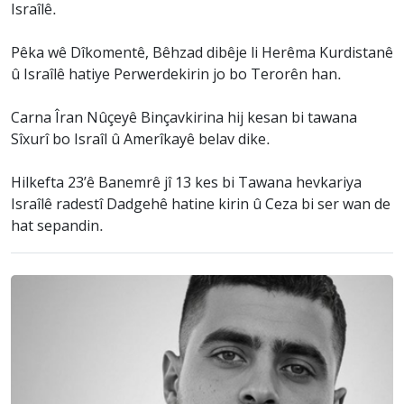
Israîlê.
Pêka wê Dîkomentê, Bêhzad dibêje li Herêma Kurdistanê
û Israîlê hatiye Perwerdekirin jo bo Terorên han.
Carna Îran Nûçeyê Binçavkirina hij kesan bi tawana
Sîxurî bo Israîl û Amerîkayê belav dike.
Hilkefta 23’ê Banemrê jî 13 kes bi Tawana hevkariya
Israîlê radestî Dadgehê hatine kirin û Ceza bi ser wan de
hat sepandin.