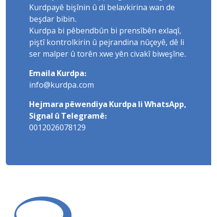
Kurdpayê bişînin û di belavkirina wan de
beşdar bibin.
Kurdpa bi pêbendbûn bi prensîbên exlaqî,
piştî kontrolkirin û pejrandina nûçeyê, dê li
ser malper û torên xwe yên civakî biweşîne.
Emaila Kurdpa:
info@kurdpa.com
Hejmara pêwendiya Kurdpa li WhatsApp,
Signal û Telegramê:
0012026078129