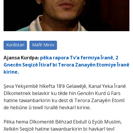
Kurdistan
Mafê Mirov
Ajansa Kurdpa:
pêka rapora Tv’a fermiya Îranê, 2
Gnecên Seqizê Îtiraf bi Terora Zanayên Etomiye Îranê
kirine.
Şeva Yekşembê hlkefta 18’ê Gelawêjê, Kanal Yeka Îranê
Dîkometnek belavkir ku têde hin Gencên Kurd û Fars
hatine tawanbarkirin ku dest di Terora Zanayên Etomî
de hebûne û tewlî Israîlê hevkarî kirine.
Pêka hema Dîkomentê Bêhzad Ebdulî û Eyûb Muslim,
Xelkên Seqizê hatine tawanbarkirin bi havkarî tevî