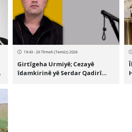
19:43 - 26 Tîrmeh (Temûz) 2026
Girtîgeha Urmiyê; Cezayê
Î
îdamkirinê yê Serdar Qadirî
H
Hate bicîhkirin
e
c