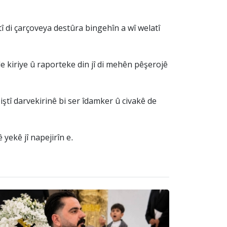
 di çarçoveya destûra bingehîn a wî welatî
 kiriye û raporteke din jî di mehên pêşerojê
ştî darvekirinê bi ser îdamker û civakê de
ekê jî napejirîn e.