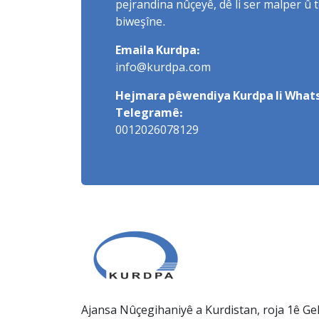
pejrandina nûçeyê, dê li ser malper û 
biweşîne.
Emaila Kurdpa:
info@kurdpa.com
Hejmara pêwendiya Kurdpa li Whats
Telegramê:
0012026078129
Ajansa Nûçegihaniyê a Kurdistan, roja 1ê Gel