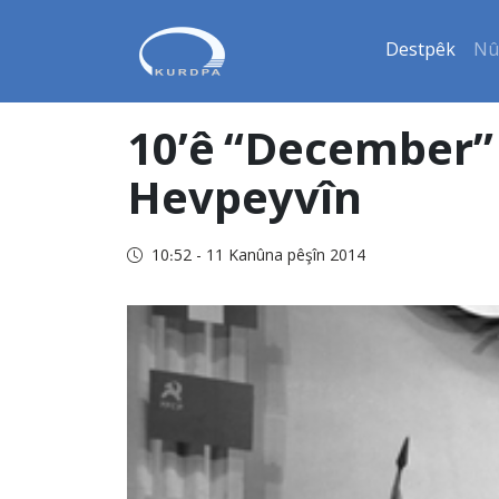
Destpêk
Nû
10’ê “December” 
Hevpeyvîn
10:52 - 11 Kanûna pêşîn 2014