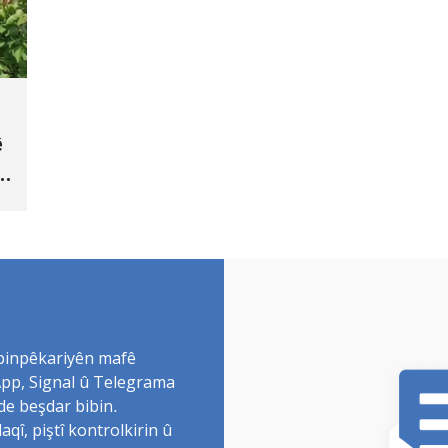
ê
 binpêkariyên mafê
sApp, Signal û Telegrama
de beşdar bibin.
î, piştî kontrolkirin û