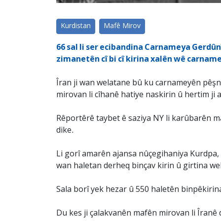
Kurdistan
Mafê Mirov
66 sal li ser ecibandina Carnameya Gerdûnî
zimanetên cî bi cî kirina xalên wê carna
Îran ji wan welatane bû ku carnameyên pêşni
mirovan li cîhanê hatiye naskirin û hertim ji
Rêportêrê taybet ê saziya NY li karûbarên m
dike.
Li gorî amarên ajansa nûçegihaniya Kurdpa, h
wan haletan derheq binçav kirin û girtina we
Sala borî yek hezar û 550 haletên binpêkirin
Du kes ji çalakvanên mafên mirovan li Îranê 