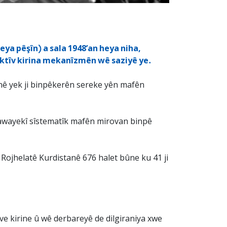
eya pêşîn) a sala 1948’an heya niha,
ektîv kirina mekanîzmên wê saziyê ye.
anê yek ji binpêkerên sereke yên mafên
i awayekî sîstematîk mafên mirovan binpê
 Rojhelatê Kurdistanê 676 halet bûne ku 41 ji
ve kirine û wê derbareyê de dilgiraniya xwe