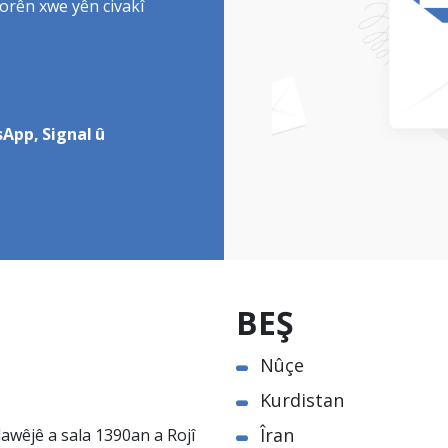
torên xwe yên civakî
App, Signal û
BEŞ
Nûçe
Kurdistan
Îran
awêjê a sala 1390an a Rojî