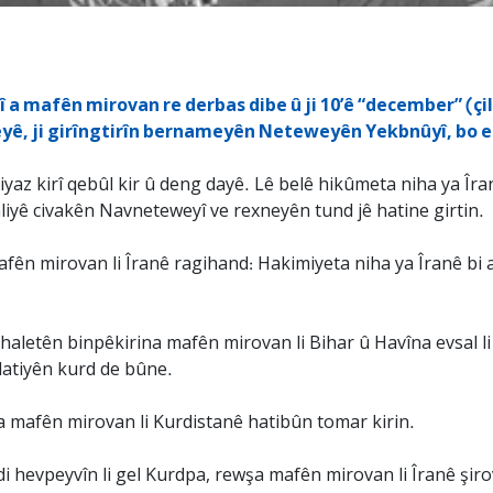
 a mafên mirovan re derbas dibe û ji 10’ê “december” (çil
meyê, ji girîngtirîn bernameyên Neteweyên Yekbnûyî, bo 
yaz kirî qebûl kir û deng dayê. Lê belê hikûmeta niha ya Îr
 aliyê civakên Navneteweyî ve rexneyên tund jê hatine girtin.
afên mirovan li Îranê ragihand: Hakimiyeta niha ya Îranê b
aletên binpêkirina mafên mirovan li Bihar û Havîna evsal li
latiyên kurd de bûne.
a mafên mirovan li Kurdistanê hatibûn tomar kirin.
di hevpeyvîn li gel Kurdpa, rewşa mafên mirovan li Îranê şiro