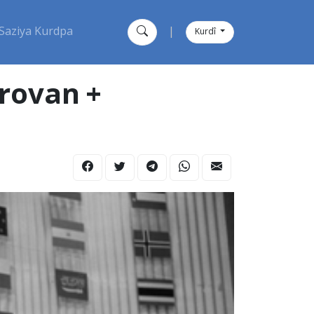
Saziya Kurdpa
|
Kurdî
irovan +