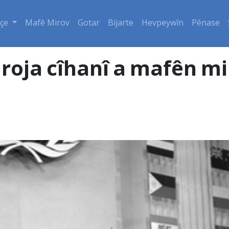
çe
Mafê Mirov
Gotar
Bijarte
Hevpeywîn
Pênase
roja cîhanî a mafên m