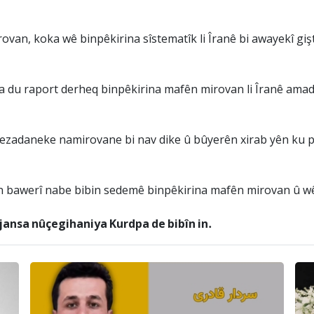
n, koka wê binpêkirina sîstematîk li Îranê bi awayekî giştî
a du raport derheq binpêkirina mafên mirovan li Îranê amade
cezadaneke namirovane bi nav dike û bûyerên xirab yên ku pi
n bawerî nabe bibin sedemê binpêkirina mafên mirovan û wê y
jansa nûçegihaniya Kurdpa de bibîn in.