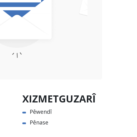
XIZMETGUZARÎ
Pêwendî
Pênase