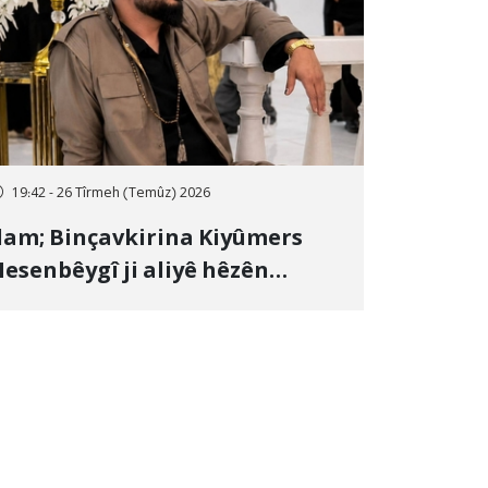
19:42 - 26 Tîrmeh (Temûz) 2026
lam; Binçavkirina Kiyûmers
esenbêygî ji aliyê hêzên
wlehiyê ve û veguhestina wî bo
ihekî nediyar