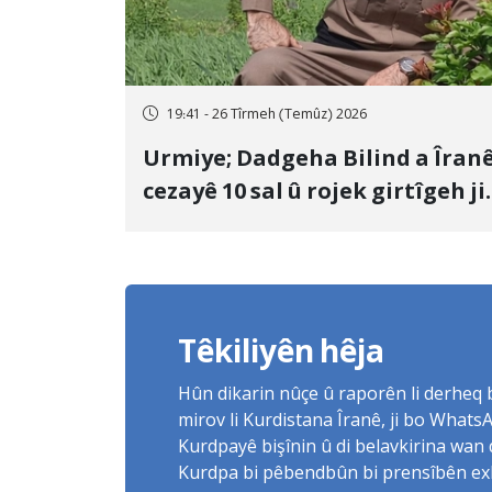
19:41 - 26 Tîrmeh (Temûz) 2026
Urmiye; Dadgeha Bilind a Îran
cezayê 10 sal û rojek girtîgeh ji
bo Yûnis Nebîzade piştrast kir
Têkiliyên hêja
Hûn dikarin nûçe û raporên li derheq
mirov li Kurdistana Îranê, ji bo What
Kurdpayê bişînin û di belavkirina wan 
Kurdpa bi pêbendbûn bi prensîbên exlaq