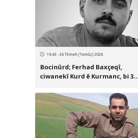
19:43 - 26 Tîrmeh (Temûz) 2026
Bocinûrd; Ferhad Baxçeqî,
ciwanekî Kurd ê Kurmanc, bi 3
sal girtîgeh û 74 qamçîyan hat
cezakirin