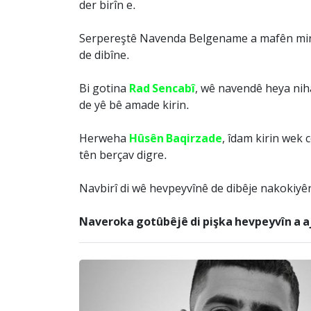
der birîn e.
Serpereştê Navenda Belgename a mafên mirova
de dibîne.
Bi gotina
Rad Sencabî
, wê navendê heya nih
de yê bê amade kirin.
Herweha
Hûsên Baqirzade
, îdam kirin wek 
tên berçav digre.
Navbirî di wê hevpeyvînê de dibêje nakokiyê
Naveroka gotûbêjê di pişka hevpeyvîn a a