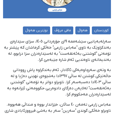
کوردستان
هەواڵ
مافی مرۆڤ
نوێترین هەواڵ
سەرلەبەیانیی سێشەممە ١٩ی جۆزەردانی ١٤٠٥، سزای سێدارەی
بەندکراوێک بە ناوی "عەباس زارعی" خەڵکی کرماشان کە پێشتر بە
تۆمەتی "کوشتنی بەئەنقەست" بە لەسێدارەدران سزا درابوو، لە
بەندیخانەی ناوەندیی ئەم شارە جێبەجێ کرا.
بە وتەی سەرچاوەیەکی ئاگادار، ئەم بەندکراوە پاش ڕوودانی
حاڵەتێکی کوشتن لە ساڵی ١٣٩٧دا بەشێوەی نهێنی دەژیا و لە
ساڵی ١٤٠٣دا دەسبەسەر کرا. ناوبراو دواتر بە تۆمەتی "کوشتنی
بەئەنقەست" لەلایەن دەزگای دادوەریی حکوومەتی ئێرانەوە بە
لەسێدارەدران مەحکووم کرا.
عەباس زارعی تەمەن ٤٠ ساڵان، خێزاندار بووە و منداڵی هەبووە.
ناوبراو خەڵكی گوندی "سەرین" سەر بە بەشی فیرووزئابادی شاری