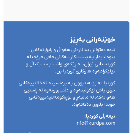
خوێنەرانی بەڕێز
ئێوە دەتوانن بە ناردنی هەواڵ و ڕاپۆرتەکانی
پێوەندیدار بە پیشێلکارییەکانی مافی مرۆڤ لە
کوردستانی ئێران، لە ڕێگەی واتساپ، سیگناڵ و
تێلێگرامەوە هاوکاری کوردپا بن.
کوردپا بە پێبەندبوون بە پرەنسیپە ئەخلاقییەکانی
خۆی پاش لێکۆڵینەوە و دڵنیابوونەوە لە ڕاستیی
هەواڵەکە، لە ماڵپەڕ و تۆڕەکۆمەڵایەتییەکانی
خۆیدا بڵاوی دەکاتەوە.
ئیمەیڵی کوردپا:
info@kurdpa.com