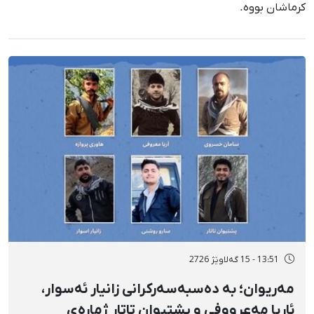
کرماشان بووە.
13:51 - 15 گەلاوێژ 2726
مەریوان؛ بە دەسبەسەرکرانی زانیار ئەسوار،
ئاریا مەعرووفی و پشتیوان تاتار ژمارەی