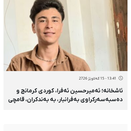
13:41 - 15 گەلاوێژ 2726
ئاشخانە؛ ئەمیرحسین ئەفرا، کوردی کرمانج و
دەسبەسەرکراوی بەفرانبار، بە بەندکران، قامچی
و پێبژاردنی نەختی سزا درا