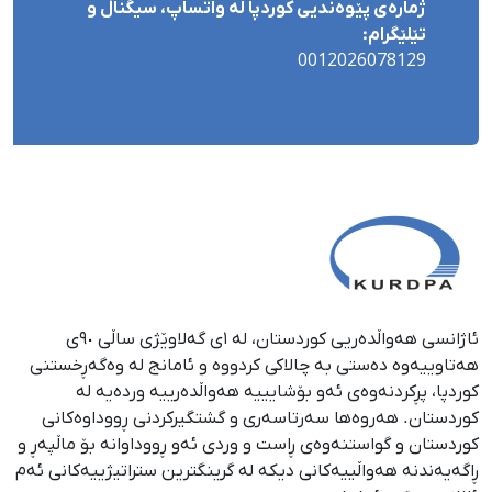
ژمارەی پێوەندیی کوردپا لە واتساپ، سیگناڵ و
تێلێگرام:
0012026078129
ئاژانسی هەواڵدەریی کوردستان، لە ١ی گەلاوێژی ساڵی ٩٠ی
هەتاوییەوە دەستی بە چالاکی کردووە و ئامانج لە وەگەڕخستنی
كوردپا، پڕكردنەوەی ئەو بۆشایییە هەواڵدەرییە وردەیە لە
كوردستان. هەروەها سەرتاسەری و گشتگیركردنی ڕووداوەكانی
كوردستان و گواستنەوەی ڕاست و وردی ئەو ڕووداوانە بۆ ماڵپەڕ و
ڕاگەیەندنە هەواڵییەكانی دیكە لە گرینگترین ستراتیژییەكانی ئەم