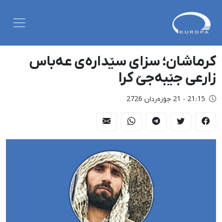
کرماشان؛ سزای سێدارەی عەباس
زارعی جێبەجێ کرا
21:15 - 21 جۆزەردان 2726