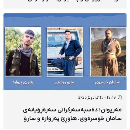
دەسبەسەرکراوانی سەرەڕۆیانە لە ئاوایی «نێ»
بۆ شەش کەس زیادی کرد
13:49 - 15 گەلاوێژ 2726
مەریوان؛ دەسبەسەرکرانی سەرەڕۆیانەی
سامان خوسرەوی، هاوڕێ پەروازە و سارۆ
ڕەوشەنی لەلایەن هێزە ئەمنییەکان و