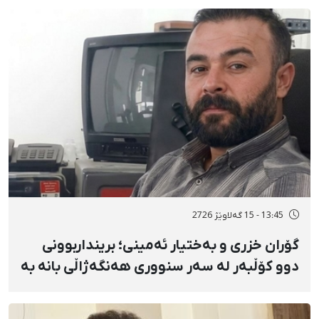
گواستنەوەیان بۆ شوێنێکی نادیار
13:45 - 15 گەلاوێژ 2726
گۆران خزری و بەختیار ئەمینی؛ برینداربوونی
دوو کۆڵبەر لە سەر سنووری هەنگەژاڵی بانه بە
تەقەی ڕاستەوخۆی هێزە سەربازییەکان و
تەقینەوەی مین