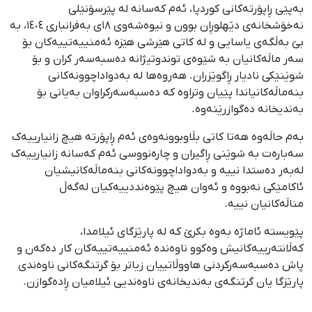
بەپێی ڕاپۆرتەکانی کوردپا، ئەم کەسانە لە پێرسۆنێلی
نەخۆشخانەی دێهلوڕان بوون و نیوەشەوی ١٨ی بەفرانباری ١٤٠٤، بە
بێ بەڵگەی یاسایی و لە کاتی هێرشی هێزە ئەمنییەتییەکان بۆ
سەر ماڵەکانیان بە شێوەی توندوتیژانە دەسبەسەر کران و بۆ
شوێنێکی نادیار ڕاگوێزران. هەروەها لە بەدواداچوونەکانی
بنەماڵەکانیاندا پێیان وتراوە کە دەسبەسەرکراوان بەیانی بۆ
بەندیخانە دەگوازرێنەوە.
بەم حاڵەوە هەتا کاتی بڵاوبوونەوەی ئەم ڕاپۆرتە هیچ زانیارییەک
سەبارەت بە شوێنی ڕاگیران و چارەنووسی ئەم کەسانە زانیارییەک
لەبەر دەستدا نییە و بەدواداچوونەکانی بنەماڵەکانیشیان
ئاکامێکی نەبووە و ئەوان هیچ پێوەنددییەکیان لەگەڵ
مناڵەکانیان نییە.
پێویستە ئاماژە بەوە بکرێ کە لە پارێزگای ئیلامدا،
کەڵانتەرییەکانیش وەکوو ناوەندە ئەمنییەتییەکان کار دەکەن و
پاش دەسبەسەرکردنی هاووڵاتییان زیاتر بۆ گرتنگەکانی ناوەندی
پارێزگا یان گرتنگەی بەندیخانەی ناوەندیی ئیلامیان ڕادەگوازن.