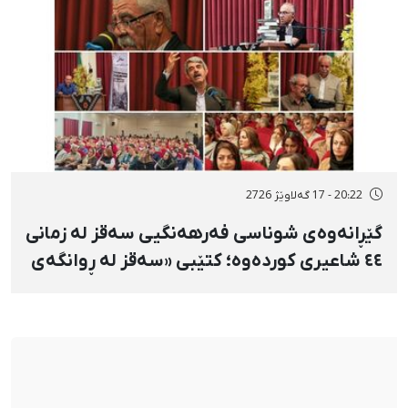
20:22 - 17 گەلاوێژ 2726
گێڕانەوەی شوناسی فەرهەنگیی سەقز لە زمانی
٤٤ شاعیری کوردەوە؛ کتێبی «سەقز لە ڕوانگەی
شاعیراندا» پەردەی لەسەر لادرا