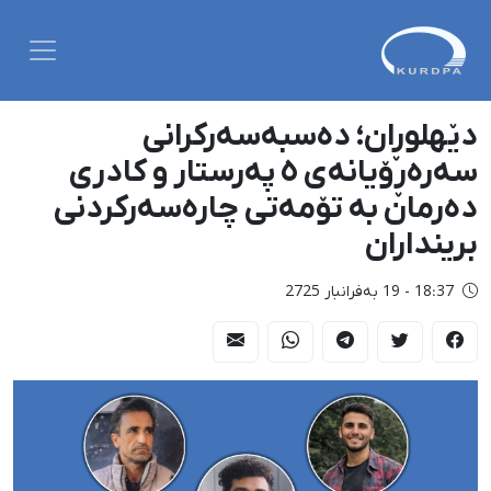
دێهلوڕان؛ دەسبەسەرکرانی
سەرەڕۆیانەی ٥ پەرستار و کادری
دەرمان بە تۆمەتی چارەسەرکردنی
برینداران
18:37 - 19 بەفرانبار 2725