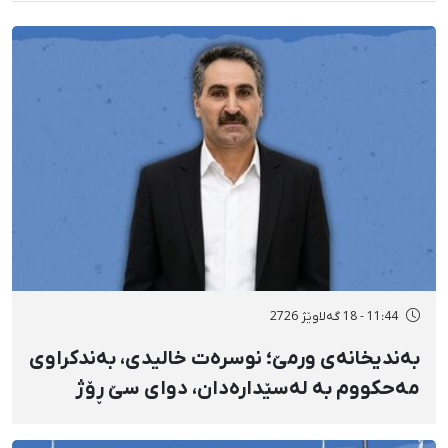
11:44 - 18 گەلاوێژ 2726
بەندیخانەی ورمێ؛ نوسرەت خالیدی، بەندکراوی
مەحکووم بە لەسێدارەدان، دوای سێ ڕۆژ
ئازاری دڵ و گواستنەوەی درەنگوەخت بۆ