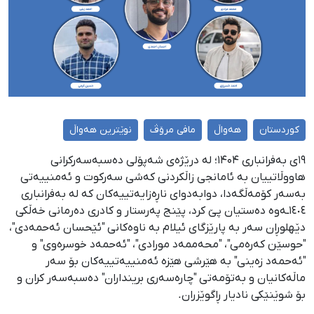
کوردستان
هەواڵ
مافی مرۆڤ
نوێترین هەواڵ
۱۹ی بەفرانباری ۱۴۰۴؛ لە درێژەی شەپۆلی دەسبەسەرکرانی
هاووڵاتییان بە ئامانجی زاڵکردنی کەشی سەرکوت و ئەمنییەتی
بەسەر کۆمەڵگەدا، دوابەدوای ناڕەزایەتییەکان کە لە بەفرانباری
١٤٠٤ـەوە دەستیان پێ کرد، پێنج پەرستار و کادری دەرمانی خەڵکی
دێهلوڕان سەر بە پارێزگای ئیلام بە ناوەکانی "ئێحسان ئەحمەدی"،
"حوسێن کەرەمی"، "محەممەد مورادی"، "ئەحمەد خوسرەوی" و
"ئەحمەد زەینی" بە هێرشی هێزە ئەمنییەتییەکان بۆ سەر
ماڵەکانیان و بەتۆمەتی "چارەسەری برینداران" دەسبەسەر کران و
بۆ شوێنێکی نادیار ڕاگوێزران.