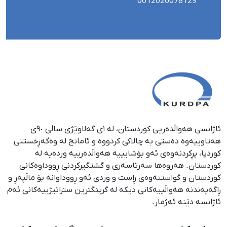
0012026078129
ئاژانسی هەواڵدەریی کوردستان، لە ١ی گەلاوێژی ساڵی ٩٠ی
هەتاوییەوە دەستی بە چالاکی کردووە و ئامانج لە وەگەڕخستنی
كوردپا، پڕكردنەوەی ئەو بۆشایییە هەواڵدەرییە وردەیە لە
كوردستان. هەروەها سەرتاسەری و گشتگیركردنی ڕووداوەكانی
كوردستان و گواستنەوەی ڕاست و وردی ئەو ڕووداوانە بۆ ماڵپەڕ و
ڕاگەیەندنە هەواڵییەكانی دیكە لە گرینگترین ستراتیژییەكانی ئەم
ئاژانسە دێنە ئەژمار.