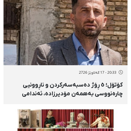
20:33 - 17 گەلاوێژ 2726
کۆتۆل؛ ٥ ڕۆژ دەسبەسەرکردن و ناڕوونیی
چارەنووسی بەهمەن مۆدیرزادە، ئەندامی
شۆرای شار، بەهۆی بڵاوکردنەوەی ستۆرییەک
لە دژی لەسێدارەدان