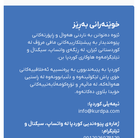
خوێنەرانی بەڕێز
ئێوە دەتوانن بە ناردنی هەواڵ و ڕاپۆرتەکانی
پێوەندیدار بە پیشێلکارییەکانی مافی مرۆڤ لە
کوردستانی ئێران، لە ڕێگەی واتساپ، سیگناڵ و
تێلێگرامەوە هاوکاری کوردپا بن.
کوردپا بە پێبەندبوون بە پرەنسیپە ئەخلاقییەکانی
خۆی پاش لێکۆڵینەوە و دڵنیابوونەوە لە ڕاستیی
هەواڵەکە، لە ماڵپەڕ و تۆڕەکۆمەڵایەتییەکانی
خۆیدا بڵاوی دەکاتەوە.
ئیمەیڵی کوردپا:
info@kurdpa.com
ژمارەی پێوەندیی کوردپا لە واتساپ، سیگناڵ و
تێلێگرام: