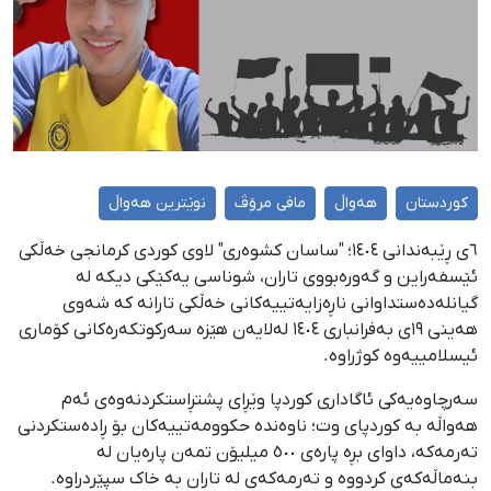
کوردستان
هەواڵ
مافی مرۆڤ
نوێترین هەواڵ
٦ی ڕێبەندانی ١٤٠٤؛ "ساسان کشوەری" لاوی کوردی کرمانجی خەڵکی
ئێسفەراین و گەورەبووی تاران، شوناسی یەکێکی دیکە لە
گیانلەدەستداوانی ناڕەزایەتییەکانی خەڵکی تارانە کە شەوی
هەینی ١٩ی بەفرانباری ١٤٠٤ لەلایەن هێزە سەرکوتکەرەکانی کۆماری
ئیسلامییەوە کوژراوە.
سەرچاوەیەکی ئاگاداری کوردپا وێڕای پشتڕاستکردنەوەی ئەم
هەواڵە بە کوردپای وت؛ ناوەندە حکوومەتییەکان بۆ ڕادەستکردنی
تەرمەکە، داوای بڕە پارەی ٥٠٠ میلیۆن تمەن پارەیان لە
بنەماڵەکەی کردووە و تەرمەکەی لە تاران بە خاک سپێردراوە.