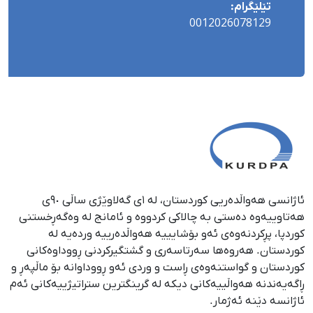
تێلێگرام:
0012026078129
ئاژانسی هەواڵدەریی کوردستان، لە ١ی گەلاوێژی ساڵی ٩٠ی
هەتاوییەوە دەستی بە چالاکی کردووە و ئامانج لە وەگەڕخستنی
كوردپا، پڕكردنەوەی ئەو بۆشایییە هەواڵدەرییە وردەیە لە
كوردستان. هەروەها سەرتاسەری و گشتگیركردنی ڕووداوەكانی
كوردستان و گواستنەوەی ڕاست و وردی ئەو ڕووداوانە بۆ ماڵپەڕ و
ڕاگەیەندنە هەواڵییەكانی دیكە لە گرینگترین ستراتیژییەكانی ئەم
ئاژانسە دێنە ئەژمار.