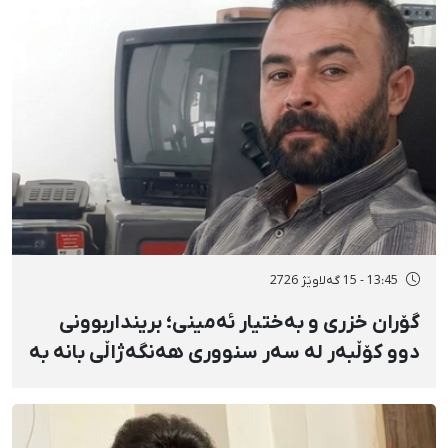
13:45 - 15 گەلاوێژ 2726
گۆران خزری و بەختیار ئەمینی؛ برینداربوونی
دوو کۆڵبەر لە سەر سنووری هەنگەژاڵی بانه بە
تەقەی ڕاستەوخۆی هێزە سەربازییەکان و
تەقینەوەی مین