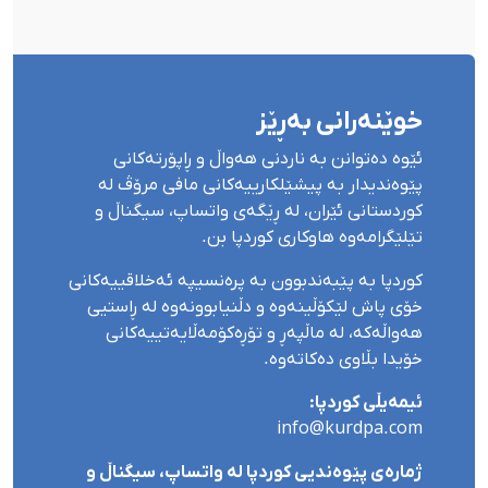
خوێنەرانی بەڕێز
ئێوە دەتوانن بە ناردنی هەواڵ و ڕاپۆرتەکانی
پێوەندیدار بە پیشێلکارییەکانی مافی مرۆڤ لە
کوردستانی ئێران، لە ڕێگەی واتساپ، سیگناڵ و
تێلێگرامەوە هاوکاری کوردپا بن.
کوردپا بە پێبەندبوون بە پرەنسیپە ئەخلاقییەکانی
خۆی پاش لێکۆڵینەوە و دڵنیابوونەوە لە ڕاستیی
هەواڵەکە، لە ماڵپەڕ و تۆڕەکۆمەڵایەتییەکانی
خۆیدا بڵاوی دەکاتەوە.
ئیمەیڵی کوردپا:
info@kurdpa.com
ژمارەی پێوەندیی کوردپا لە واتساپ، سیگناڵ و