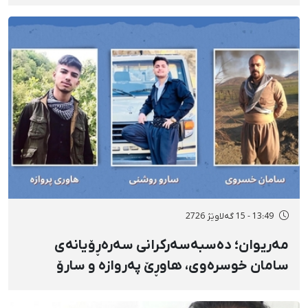
دەسبەسەرکراوانی سەرەڕۆیانە لە ئاوایی «نێ»
بۆ شەش کەس زیادی کرد
13:49 - 15 گەلاوێژ 2726
مەریوان؛ دەسبەسەرکرانی سەرەڕۆیانەی
سامان خوسرەوی، هاوڕێ پەروازە و سارۆ
ڕەوشەنی لەلایەن هێزە ئەمنییەکان و
گواستنەوەیان بۆ شوێنێکی نادیار