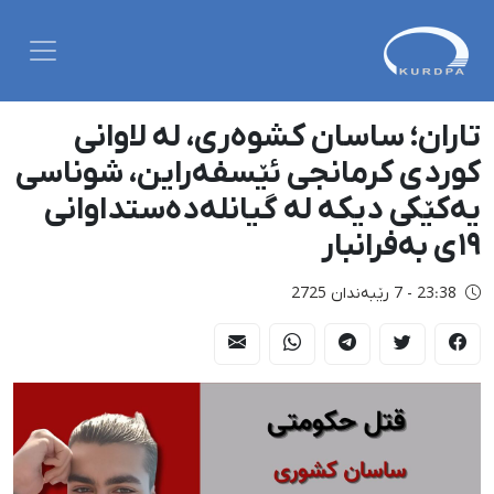
تاران؛ ساسان کشوەری، لە لاوانی
کوردی کرمانجی ئێسفەراین، شوناسی
یەکێکی دیکە لە گیانلەدەستداوانی
١٩ی بەفرانبار
23:38 - 7 رێبەندان 2725