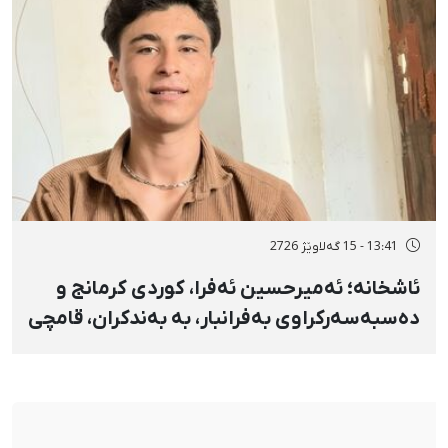
13:41 - 15 گەلاوێژ 2726
ئاشخانە؛ ئەمیرحسین ئەفرا، کوردی کرمانج و
دەسبەسەرکراوی بەفرانبار، بە بەندکران، قامچی
و پێبژاردنی نەختی سزا درا