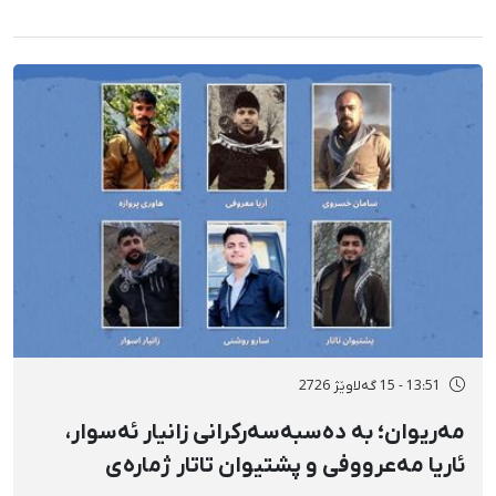
13:51 - 15 گەلاوێژ 2726
مەریوان؛ بە دەسبەسەرکرانی زانیار ئەسوار،
ئاریا مەعرووفی و پشتیوان تاتار ژمارەی