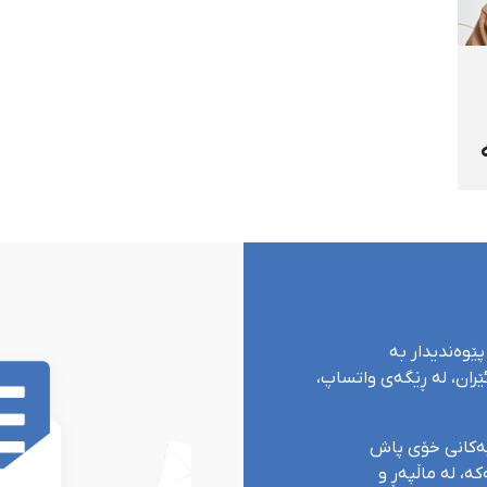
پێوەندیدار بە
ران، لە ڕێگەی واتساپ،
یەکانی خۆی پاش
ە، لە ماڵپەڕ و