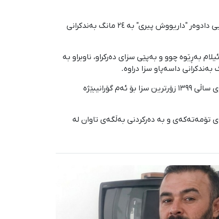
ئارمان شادی‌وەند، ئاوازدانەر و گۆرانیبێژی خەڵکی شاری دەڕەشار لەلایەن لقی ٢ی دادگای ئینقلابی ئیلامەوە بە سەرۆکایەتیی دادوەر "داریووش پیری" به ٢٤ مانگ بەندکرانی
رمان شادی‌وەند ڕۆژی ٣٠ی بەفرانباری ١٤٠٣ لە لقی ٢ی دادگای ئینقلابی ئیلام بەڕێوە چوو و بەپێی سزای دەرکراو، ناوبراو بە
بە سەرنجدان بە یاسای زۆربوونی تاوانەکان و لە راستای ماددەی ١٥ی یاسای کەمکردنەوەی سزا داسەپاوەکانی پەسەندکراوی ساڵی ١٣٩٩ زۆرترین سزا بۆ ئەم گۆرانیبێژە
ار و پاش ڕوونکردنەوەی تۆمەتەکەی و به دەرکردنی بەڵگەی تاوان لە