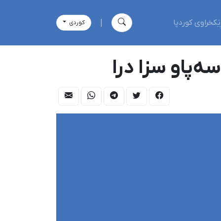
ێکخراوی کوردپا
|
كوردی