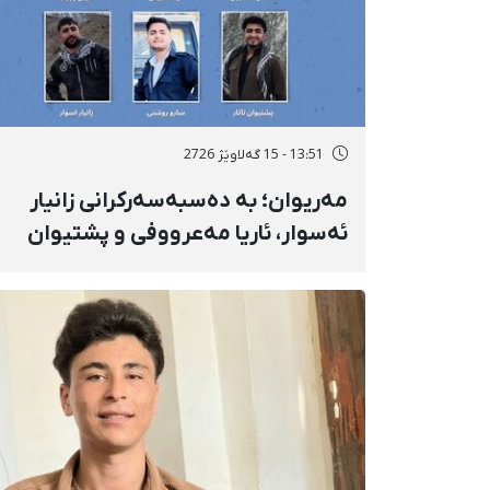
13:51 - 15 گەلاوێژ 2726
مەریوان؛ بە دەسبەسەرکرانی زانیار
ئەسوار، ئاریا مەعرووفی و پشتیوان
تاتار ژمارەی دەسبەسەرکراوانی
سەرەڕۆیانە لە ئاوایی «نێ» بۆ شەش
کەس زیادی کرد