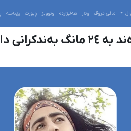
اڵ
مافی مرۆڤ
وتار
هەڵبژاردە
وتووێژ
ڕاپۆرت
پێناسە
ڕ
اسەپاو سزا درا