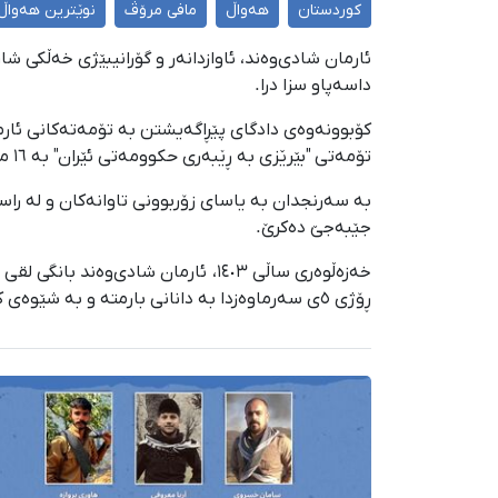
کوردستان
هەواڵ
مافی مرۆڤ
نوێترین هەواڵ
داسەپاو سزا درا.
تۆمەتی "بێرێزی بە ڕێبەری حکوومەتی ئێران" بە ١٦ مانگ بەندکرانی داسەپاو و بە تۆمەتی "پڕوپاگەندە دژی نیزام" بە ٨ مانگ بەندکرانی داسەپاو سزا دراوە.
جێبەجێ دەکرێ.
ڕۆژی ٥ی سەرماوەزدا بە دانانی بارمتە و بە شێوەی کاتی هەتا کۆتاییهاتنی قۆناغەکانی دادڕەسی ئازاد کرابوو.