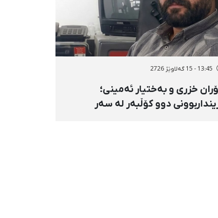
13:45 - 15 گەلاوێژ 2726
ران خزری و بەختیار ئەمینی؛
ینداربوونی دوو کۆڵبەر لە سەر
ووری هەنگەژاڵی بانه بە تەقەی
ستەوخۆی هێزە سەربازییەکان و
قینەوەی مین