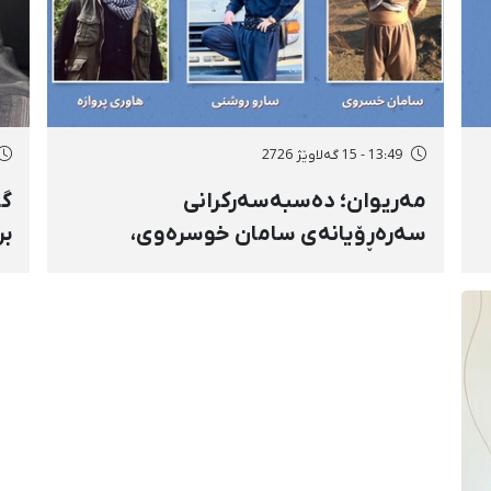
13:49 - 15 گەلاوێژ 2726
مەریوان؛ دەسبەسەرکرانی
گۆ
سەرەڕۆیانەی سامان خوسرەوی،
بر
هاوڕێ پەروازە و سارۆ ڕەوشەنی
سن
لەلایەن هێزە ئەمنییەکان و
ڕا
گواستنەوەیان بۆ شوێنێکی نادیار
تە