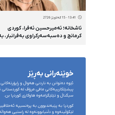
13:41 - 15 گەلاوێژ 2726
ئاشخانە؛ ئەمیرحسین ئەفرا، کوردی
کرمانج و دەسبەسەرکراوی بەفرانبار، بە
بەندکران، قامچی و پێبژاردنی نەختی
سزا درا
خوێنەرانی بەڕێز
ئێوە دەتوانن بە ناردنی هەواڵ و ڕاپۆرتەکانی 
پیشێلکارییەکانی مافی مرۆڤ لە کوردستانی ئێ
سیگناڵ و تێلێگرامەوە هاوکاری کوردپا بن.
کوردپا بە پێبەندبوون بە پرەنسیپە ئەخلاقی
لێکۆڵینەوە و دڵنیابوونەوە لە ڕاستیی هەواڵەک