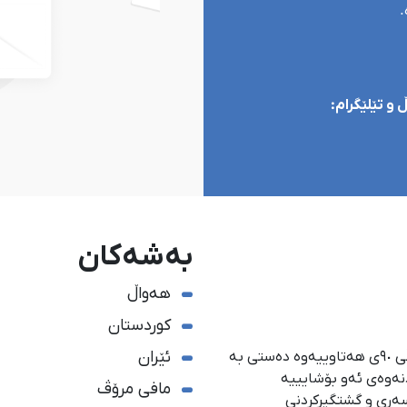
.
و تێلێگرام:
بەشەکان
هەواڵ
کوردستان
ئێران
ئاژانسی هەواڵدەریی کوردستان، لە ١ی گەلاوێژی ساڵی ٩٠ی هەتاوییەوە دەستی بە
دنەوەی ئەو بۆشایییە
مافی مرۆڤ
سەری و گشتگیركردنی