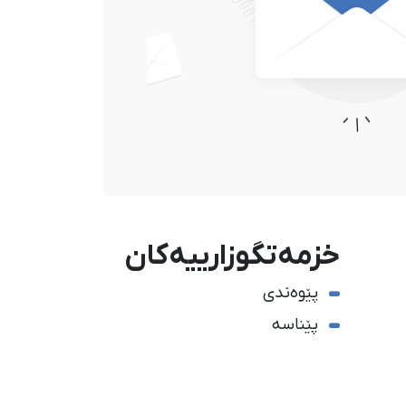
خزمەتگوزارییەکان
پێوەندی
پێناسە