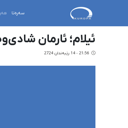
سەرەتا
هەو
ئیلام؛ ئارمان شادی‌وەند به ٢٤ مانگ بەندکرانی د
21:56 - 14 رێبەندان 2724