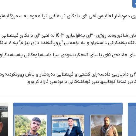
کۆبوونەوەی دادگای پێڕاگەیشتن بە تۆمەتەکانی ئا
خەزەڵوەری ساڵی ١٤٠٣، ئارمان شادی‌وەند بانگی لقی ٢ی دادیاریی دادسەرای گشتی و ئینقلابی دەرەش