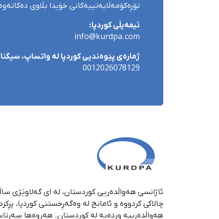
تۆڕەکۆمەڵایەتییەکانی خۆیدا بڵاوی دەکاتەوە
ئیمەیڵی کوردپا:
info@kurdpa.com
ژمارەی پێوەندیی کوردپا لە واتساپ، سیگناڵ 
0012026078129
چالاکی کردووە و ئامانج لە وەگەڕخستنی كوردپا، پڕكر
هەواڵدەرییە وردەیە لە كوردستان. هەروەها سەرتا