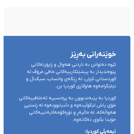
خوێنەرانی بەڕێز
ئێوە دەتوانن بە ناردنی هەواڵ و ڕاپۆرتەکانی
پێوەندیدار بە پیشێلکارییەکانی مافی مرۆڤ لە
کوردستانی ئێران، لە ڕێگەی واتساپ، سیگناڵ و
تێلێگرامەوە هاوکاری کوردپا بن.
کوردپا بە پێبەندبوون بە پرەنسیپە ئەخلاقییەکانی
خۆی پاش لێکۆڵینەوە و دڵنیابوونەوە لە ڕاستیی
هەواڵەکە، لە ماڵپەڕ و تۆڕەکۆمەڵایەتییەکانی
خۆیدا بڵاوی دەکاتەوە.
ئیمەیڵی کوردپا: