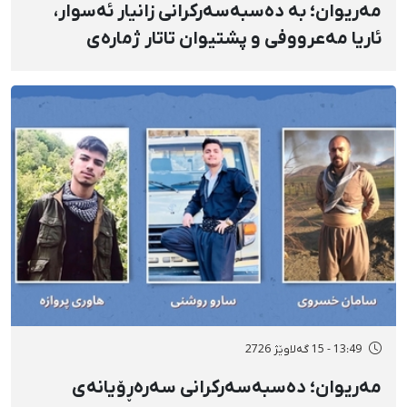
مەریوان؛ بە دەسبەسەرکرانی زانیار ئەسوار،
ئاریا مەعرووفی و پشتیوان تاتار ژمارەی
دەسبەسەرکراوانی سەرەڕۆیانە لە ئاوایی «نێ»
بۆ شەش کەس زیادی کرد
13:49 - 15 گەلاوێژ 2726
مەریوان؛ دەسبەسەرکرانی سەرەڕۆیانەی