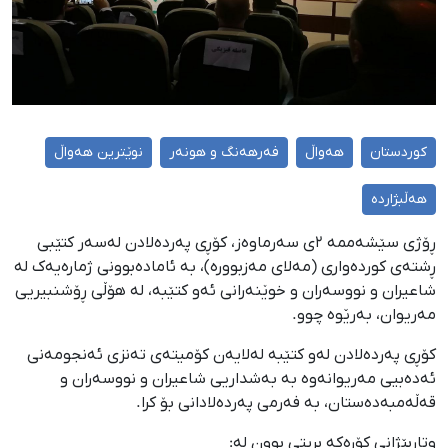
کوردستان
هەواڵ
فەرهەنگ و هونەر
نوێترین هەواڵ
هەڵبژاردە
ڕۆژی سێشەممە ٢ی سەرماوەز، کۆڕی پەردەلادن لەسەر کتێبی
ڕشتەی کوردەواری (مەلای مەزبوورە)، بە ئامادەبوونی ژمارەیەک لە
شاعیران و نووسەران و خوێنەرانی ئەو کتێبە، لە هۆڵی ڕۆشنبیریی
مەریوان، بەرێوە چوو.
کۆڕی پەردەلادن لەو کتێبە لەلایەن کۆمیتەی تەنزی ئەنجومەنی
ئەدەبیی مەریوانەوە بە بەشداریی شاعیران و نووسەران و
قەڵەمبەدەستان، بە فەرمی پەردەلادانی بۆ کرا.
وتاربێژانی کۆڕەکە بریتی بوون لە: