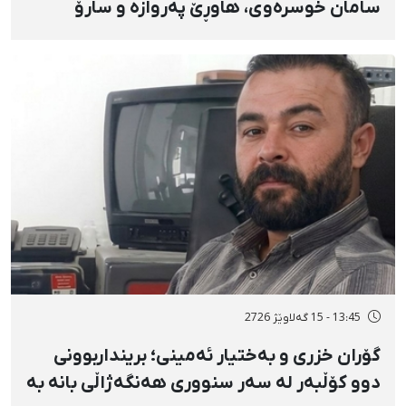
سامان خوسرەوی، هاوڕێ پەروازە و سارۆ
ڕەوشەنی لەلایەن هێزە ئەمنییەکان و
گواستنەوەیان بۆ شوێنێکی نادیار
13:45 - 15 گەلاوێژ 2726
گۆران خزری و بەختیار ئەمینی؛ برینداربوونی
دوو کۆڵبەر لە سەر سنووری هەنگەژاڵی بانه بە