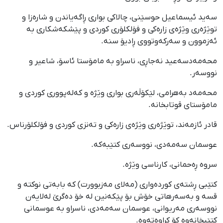
سەید ئیسماعیل حوسێنی، چالاکی بواری ڕاگەیاندن و شارەزا و
توێژەری وێژەی زارەکی و فۆلکلۆری کوردی و پێشکەشکاری بە
ئەزموون و سەرکەوتووی ڕادیۆ سنە.
محەمەدسەعید نەجاڕی، ناسراو بە مامۆستا ئاسۆ، شاعیر و
نووسەر.
محەمەد بەهرامی، لێکۆڵەری بواری وێژە و کەلەپووری کوردی و
مامۆستای قوتابخانە.
قادر ئازمەند، توێژەری وێژەی زارەکی و تەنزی کوردی و فۆلکلۆرناس.
عوسمان سەمەدی، نووسەری کتێبەکە.
سروە ڕەحمانی، کارناسی وێژە.
کتێبی ڕشتەی کوردەواری (مەلای مەزبوورت) کە بابەتی نوکتە و
قسە و بەسەرهاتی خۆش بۆ پێکەنین لە خۆ دەگرێ لەلایەن
نووسەری مەریوانی، عوسمان سەمەدی، ناسراو بە عوسمانی
کتێبخانەوە کۆ کراوەتەوە.