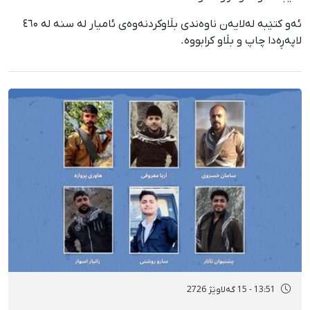
ئەو کتێبە لەلایەن ناوەندی بڵاوکردنەوەی ئامیار لە سنە لە ٤٦۰
لاپەڕەدا چاپ و بڵاو کرابووە.
13:51 - 15 گەلاوێژ 2726