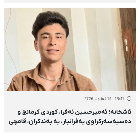
تەقەی ڕاستەوخۆی هێزە سەربازییەکان و
تەقینەوەی مین
13:41 - 15 گەلاوێژ 2726
ئاشخانە؛ ئەمیرحسین ئەفرا، کوردی کرمانج و
دەسبەسەرکراوی بەفرانبار، بە بەندکران، قامچی
و پێبژاردنی نەختی سزا درا