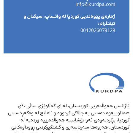
info@kurdpa.com
ژمارەی پێوەندیی کوردپا لە واتساپ، سیگناڵ و
تێلێگرام:
0012026078129
ئاژانسی هەواڵدەریی کوردستان، لە ١ی گەلاوێژی ساڵی ٩٠ی
هەتاوییەوە دەستی بە چالاکی کردووە و ئامانج لە وەگەڕخستنی
كوردپا، پڕكردنەوەی ئەو بۆشایییە هەواڵدەرییە وردەیە لە
كوردستان. هەروەها سەرتاسەری و گشتگیركردنی ڕووداوەكانی