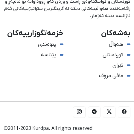
كوردستان و گواستنەوەی ڕاست و وردی ئەو ڕووداوانە بۆ ماڵپەڕ و
ڕاگەیەندنە هەواڵییەكانی دیكە لە گرینگترین ستراتیژییەكانی ئەم
ئاژانسە دێنە ئەژمار.
بەشەکان
خزمەتگوزارییەکان
هەواڵ
پێوەندی
کوردستان
پێناسە
ئێران
مافی مرۆڤ
©2011-2023 Kurdpa. All rights reserved