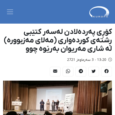
کۆڕی پەردەلادن لەسەر کتێبی
ڕشتەی کوردەواری (مەلای مەزبوورە)
لە شاری مەریوان بەرێوە چوو
13:20 - 3 سەرماوەز 2721