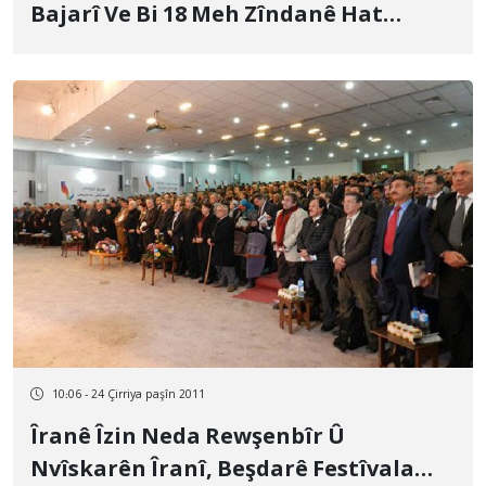
Bajarî Ve Bi 18 Meh Zîndanê Hat
Mehkûmkirin
10:06 - 24 Çirriya paşîn 2011
Îranê Îzin Neda Rewşenbîr Û
Nvîskarên Îranî, Beşdarê Festîvala