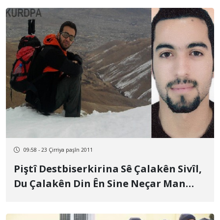
09:58 - 23 Çirriya paşîn 2011
Piştî Destbiserkirina Sê Çalakên Sivîl,
Du Çalakên Din Ên Sine Neçar Man
Welat Terk Bikin