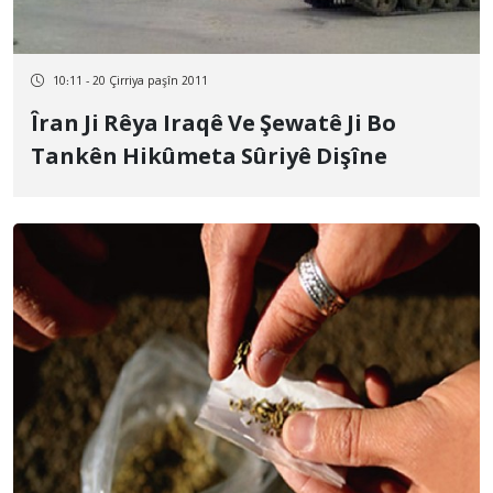
10:11 - 20 Çirriya paşîn 2011
Îran Ji Rêya Iraqê Ve Şewatê Ji Bo
Tankên Hikûmeta Sûriyê Dişîne