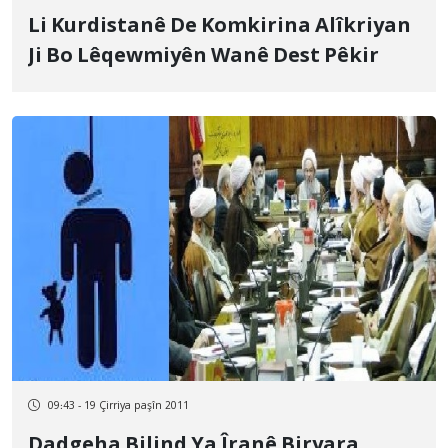
Li Kurdistanê De Komkirina Alîkriyan
Ji Bo Lêqewmiyên Wanê Dest Pêkir
09:43 - 19 Çirriya paşîn 2011
Dadgeha Bilind Ya Îranê Biryara