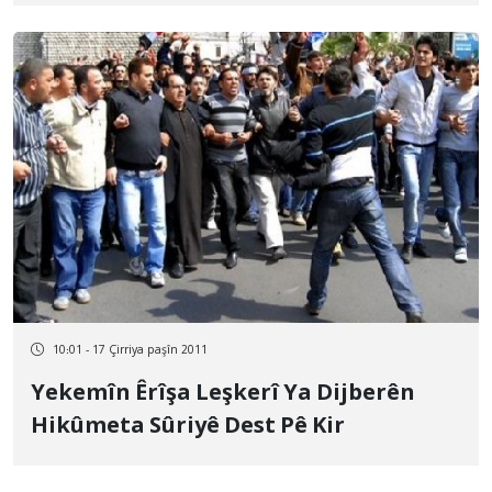
10:01 - 17 Çirriya paşîn 2011
Yekemîn Êrîşa Leşkerî Ya Dijberên
Hikûmeta Sûriyê Dest Pê Kir