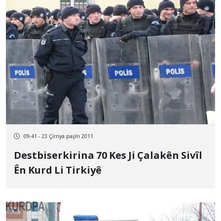
09:41 - 23 Çirriya paşîn 2011
Destbiserkirina 70 Kes Ji Çalakên Sivîl
Ên Kurd Li Tirkiyê