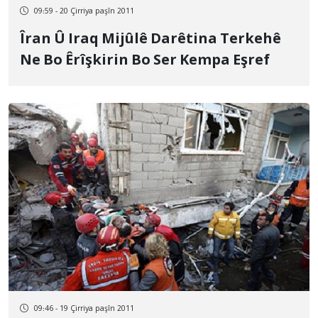
09:59 - 20 Çirriya paşîn 2011
Îran Û Iraq Mijûlê Darêtina Terkehê
Ne Bo Êrîşkirin Bo Ser Kempa Eşref
09:46 - 19 Çirriya paşîn 2011