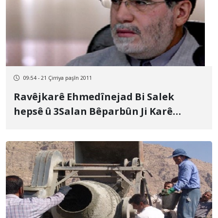
09:54 - 21 Çirriya paşîn 2011
Ravêjkarê Ehmedînejad Bi Salek
hepsê û 3Salan Bêparbûn Ji Karê
Çapemeniyê Hat Mehkûmkirin