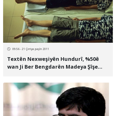
09:56 - 21 Çirriya paşîn 2011
Textên Nexweşiyên Hundurî, %50ê
wan Ji Ber Bengdarên Madeya Şîşe
Ketiye