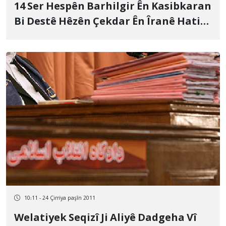
14 Ser Hespên Barhilgir Ên Kasibkaran
Bi Destê Hêzên Çekdar Ên Îranê Hatin
Kuştin
10:11 - 24 Çirriya paşîn 2011
Welatiyek Seqizî Ji Aliyê Dadgeha Vî