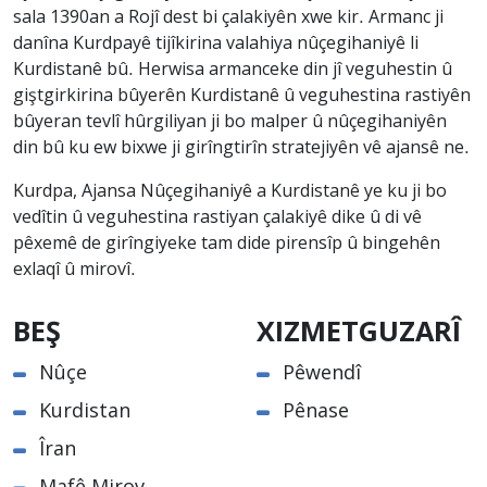
sala 1390an a Rojî dest bi çalakiyên xwe kir. Armanc ji
danîna Kurdpayê tijîkirina valahiya nûçegihaniyê li
Kurdistanê bû. Herwisa armanceke din jî veguhestin û
giştgirkirina bûyerên Kurdistanê û veguhestina rastiyên
bûyeran tevlî hûrgiliyan ji bo malper û nûçegihaniyên
din bû ku ew bixwe ji girîngtirîn stratejiyên vê ajansê ne.
Kurdpa, Ajansa Nûçegihaniyê a Kurdistanê ye ku ji bo
vedîtin û veguhestina rastiyan çalakiyê dike û di vê
pêxemê de girîngiyeke tam dide pirensîp û bingehên
exlaqî û mirovî.
BEŞ
XIZMETGUZARÎ
Nûçe
Pêwendî
Kurdistan
Pênase
Îran