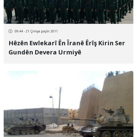
09:44 - 21 Çirriya paşîn 2011
Hêzên Ewlekarî Ên Îranê Êrîş Kirin Ser
Gundên Devera Urmiyê