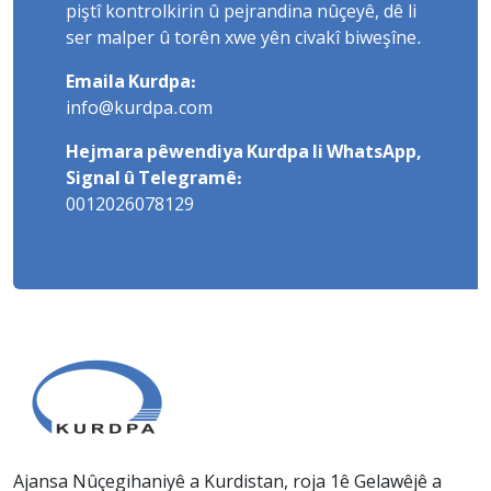
piştî kontrolkirin û pejrandina nûçeyê, dê li
ser malper û torên xwe yên civakî biweşîne.
Emaila Kurdpa:
info@kurdpa.com
Hejmara pêwendiya Kurdpa li WhatsApp,
Signal û Telegramê:
0012026078129
Ajansa Nûçegihaniyê a Kurdistan, roja 1ê Gelawêjê a