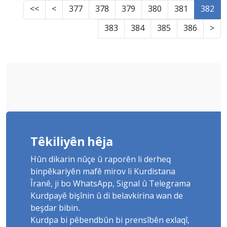
<<
<
377
378
379
380
381
382
383
384
385
386
>
Têkiliyên hêja
Hûn dikarin nûçe û raporên li derheq
binpêkariyên mafê mirov li Kurdistana
Îranê, ji bo WhatsApp, Signal û Telegrama
Kurdpayê bişînin û di belavkirina wan de
beşdar bibin.
Kurdpa bi pêbendbûn bi prensîbên exlaqî,