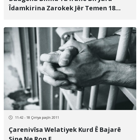
Îdamkirina Zarokek Jêr Temen 18
Saliyê De Pejirand
11:42 - 18 Çirriya paşîn 2011
Çarenivîsa Welatiyek Kurd Ê Bajarê
Sine Ne Ron E