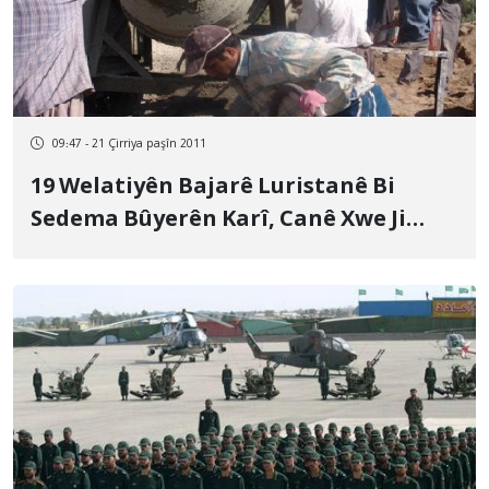
09:47 - 21 Çirriya paşîn 2011
19 Welatiyên Bajarê Luristanê Bi
Sedema Bûyerên Karî, Canê Xwe Ji
Dest Dane