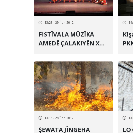
13:28 - 29 Îlon 2012
14:
FISTÎVALA MÛZÎKA
Kiş
AMEDÊ ÇALAKIYÊN XWE
PKK
DIDOMÎNE
hev
13:15 - 28 Îlon 2012
13:
ŞEWATA JÎNGEHA
LO GIRTÎGEHA