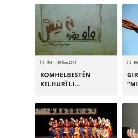
19:54 - 29 Îlon 2012
19:
KOMHELBESTÊN
GIREVA 
KELHURÎ LI
“MIHE
KIRMAŞANÊ WEŞIYAN
DI