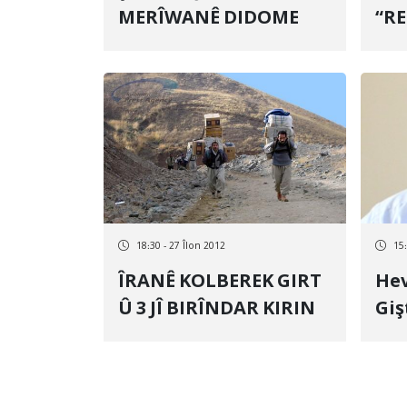
MERÎWANÊ DIDOME
“RECA
DI
18:30 - 27 Îlon 2012
15:
ÎRANÊ KOLBEREK GIRT
Hev
Û 3 JÎ BIRÎNDAR KIRIN
Giş
Piş
Mus