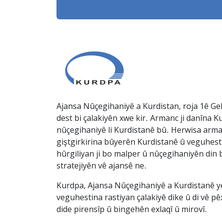
Ajansa Nûçegihaniyê a Kurdistan, roja 1ê Gel
dest bi çalakiyên xwe kir. Armanc ji danîna Ku
nûçegihaniyê li Kurdistanê bû. Herwisa arma
giştgirkirina bûyerên Kurdistanê û veguhesti
hûrgiliyan ji bo malper û nûçegihaniyên din b
stratejiyên vê ajansê ne.
Kurdpa, Ajansa Nûçegihaniyê a Kurdistanê ye 
veguhestina rastiyan çalakiyê dike û di vê p
dide pirensîp û bingehên exlaqî û mirovî.