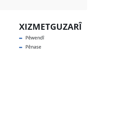
XIZMETGUZARÎ
Pêwendî
Pênase