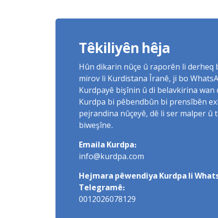
Têkiliyên hêja
Hûn dikarin nûçe û raporên li derheq
mirov li Kurdistana Îranê, ji bo What
Kurdpayê bişînin û di belavkirina wan 
Kurdpa bi pêbendbûn bi prensîbên exlaq
pejrandina nûçeyê, dê li ser malper û 
biweşîne.
Emaila Kurdpa:
info@kurdpa.com
Hejmara pêwendiya Kurdpa li Whats
Telegramê:
0012026078129