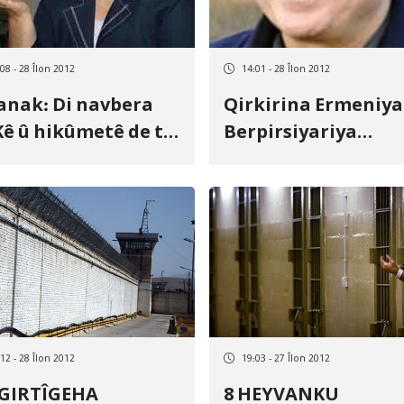
08 - 28 Îlon 2012
14:01 - 28 Îlon 2012
anak: Di navbera
Qirkirina Ermeniya
ê û hikûmetê de ti
Berpirsiyariya
dîtin tine ne
Kurdan…
12 - 28 Îlon 2012
19:03 - 27 Îlon 2012
8 HEYVANKU