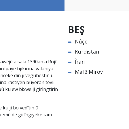
BEŞ
Nûçe
Kurdistan
Îran
awêjê a sala 1390an a Rojî
rdpayê tijîkirina valahiya
Mafê Mirov
nceke din jî veguhestin û
na rastiyên bûyeran tevlî
û ku ew bixwe ji girîngtirîn
ku ji bo vedîtin û
êxemê de girîngiyeke tam