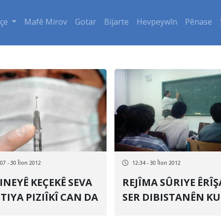
çe
Mafê Mirov
Gotar
Bijarte
Hevpeywîn
Pênase
07 - 30 Îlon 2012
12:34 - 30 Îlon 2012
REJÎMA SÛRIYE ÊRÎŞA
ŞAŞTIYA PIZIÎKÎ CAN DA
SER DIBISTANÊN KURDÎ
KIR