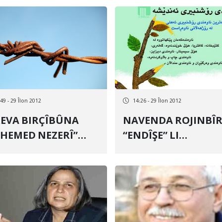
49 - 29 Îlon 2012
14:26 - 29 Îlon 2012
BIRÇÎBÛNA
NAVENDA ROJINBÎRIYA
MED NEZERÎ”
“ENDÎŞE” LI
DOME
SILÊMANIYÊ AVA B