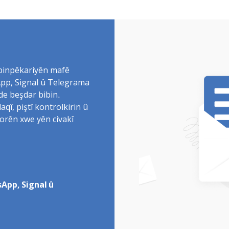
 binpêkariyên mafê
sApp, Signal û Telegrama
de beşdar bibin.
î, piştî kontrolkirin û
torên xwe yên civakî
App, Signal û