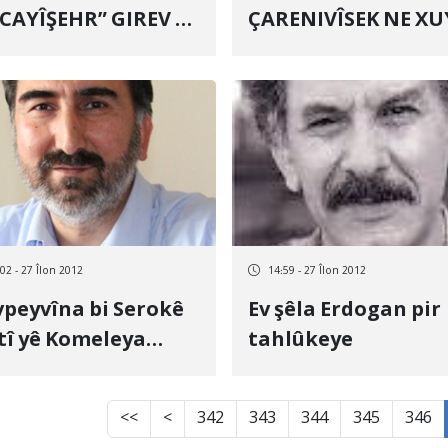
YÎŞEHR” GIREV ÇÊ
ÇARENIVÎSEK NE XUYA
BE
A SINEYIYEKÎ
02 - 27 Îlon 2012
14:59 - 27 Îlon 2012
peyvîna bi Serokê
Ev şêla Erdogan pir
tî yê Komeleya
tahlûkeye
tgiriya Bi
tazafan re
<<
<
342
343
344
345
346