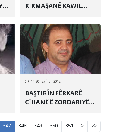
KIRMAŞANÊ KAWIL
DIBE
14:30 - 27 Îlon 2012
BAŞTIRÎN FÊRKARÊ
CÎHANÊ Ê ZORDARIYÊ
KURD E
347
348
349
350
351
>
>>