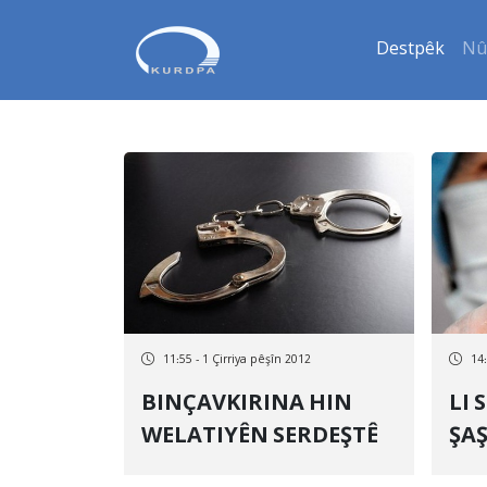
Destpêk
Nû
11:55 - 1 Çirriya pêşîn 2012
14:
BINÇAVKIRINA HIN
LI SINEYÊ KEÇEKÊ SEVA
WELATIYÊN SERDEŞTÊ