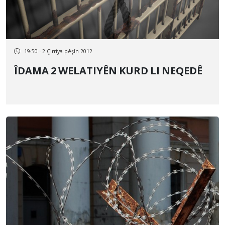
19:50 - 2 Çirriya pêşîn 2012
ÎDAMA 2 WELATIYÊN KURD LI NEQEDÊ