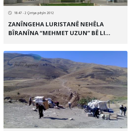
18:47 - 2 Çirriya pêşîn 2012
ZANÎNGEHA LURISTANÊ NEHÊLA
BÎRANÎNA “MEHMET UZUN” BÊ LI
DARXISTIN