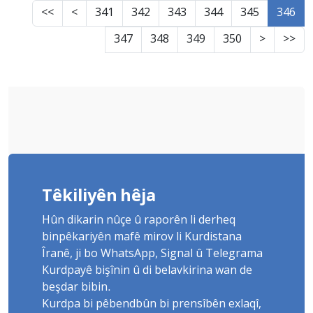
<<
<
341
342
343
344
345
346
347
348
349
350
>
>>
Têkiliyên hêja
Hûn dikarin nûçe û raporên li derheq
binpêkariyên mafê mirov li Kurdistana
Îranê, ji bo WhatsApp, Signal û Telegrama
Kurdpayê bişînin û di belavkirina wan de
beşdar bibin.
Kurdpa bi pêbendbûn bi prensîbên exlaqî,