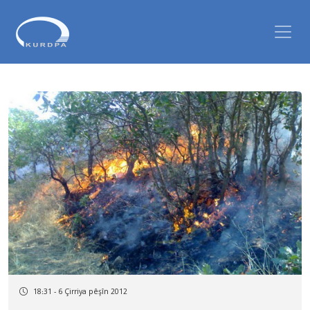
18:31 - 6 Çirriya pêşîn 2012