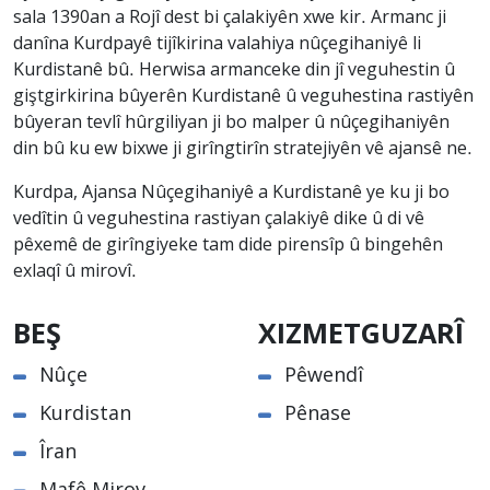
sala 1390an a Rojî dest bi çalakiyên xwe kir. Armanc ji
danîna Kurdpayê tijîkirina valahiya nûçegihaniyê li
Kurdistanê bû. Herwisa armanceke din jî veguhestin û
giştgirkirina bûyerên Kurdistanê û veguhestina rastiyên
bûyeran tevlî hûrgiliyan ji bo malper û nûçegihaniyên
din bû ku ew bixwe ji girîngtirîn stratejiyên vê ajansê ne.
Kurdpa, Ajansa Nûçegihaniyê a Kurdistanê ye ku ji bo
vedîtin û veguhestina rastiyan çalakiyê dike û di vê
pêxemê de girîngiyeke tam dide pirensîp û bingehên
exlaqî û mirovî.
BEŞ
XIZMETGUZARÎ
Nûçe
Pêwendî
Kurdistan
Pênase
Îran