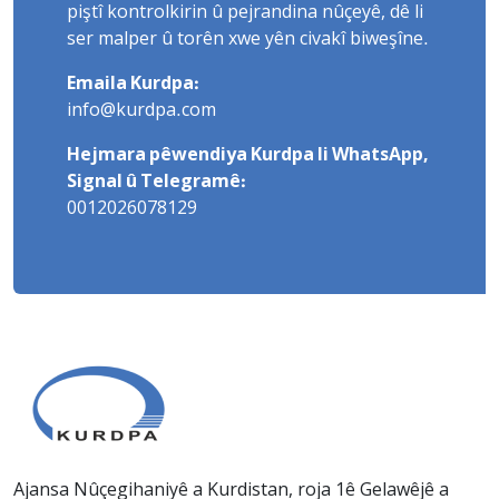
piştî kontrolkirin û pejrandina nûçeyê, dê li
ser malper û torên xwe yên civakî biweşîne.
Emaila Kurdpa:
info@kurdpa.com
Hejmara pêwendiya Kurdpa li WhatsApp,
Signal û Telegramê:
0012026078129
Ajansa Nûçegihaniyê a Kurdistan, roja 1ê Gelawêjê a