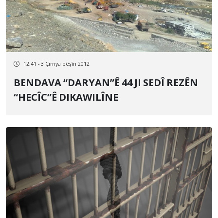
12:41 - 3 Çirriya pêşîn 2012
BENDAVA “DARYAN”Ê 44 JI SEDÎ REZÊN
“HECÎC”Ê DIKAWILÎNE