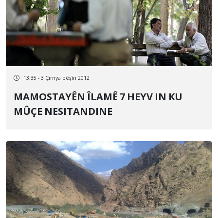
13:35 - 3 Çirriya pêşîn 2012
MAMOSTAYÊN ÎLAMÊ 7 HEYV IN KU
MÛÇE NESITANDINE