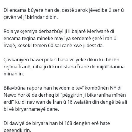
Di encama bûyera han de, destê zarok jêvedibe û ser û
çavên wî jî birîndar dibin.
Roja yekşemiya derbazbûyî jî li bajarê Merîwanê di
encama teqîna mîneke mayî ya serdemê şerê Îran û
Îraqê, kesekî temen 60 sal canê xwe ji dest da.
Çavkaniyên bawerpêkirî basa vê yekê dikin ku hêzên
rejîma Îranê, niha jî di kurdistana Îranê de mijûlî danîna
mînan in.
Bilavbûna rapora han hevdem e tevî kombûnên NY di
Newo Yorkê de derheq bi “pêşgirtin ji bikaranîna mînên
erdî” ku di nav wan de Îran û 16 welatên din dengê bê alî
bi vê biryarnameyê dane.
Di dawiyê de biryara han bi 168 dengên erê hate
pesendkirin.