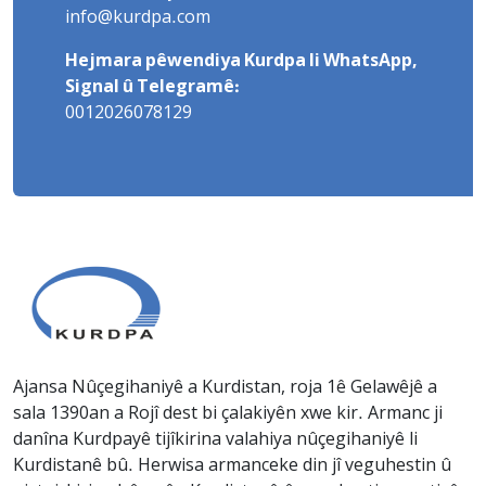
info@kurdpa.com
Hejmara pêwendiya Kurdpa li WhatsApp,
Signal û Telegramê:
0012026078129
Ajansa Nûçegihaniyê a Kurdistan, roja 1ê Gelawêjê a
sala 1390an a Rojî dest bi çalakiyên xwe kir. Armanc ji
danîna Kurdpayê tijîkirina valahiya nûçegihaniyê li
Kurdistanê bû. Herwisa armanceke din jî veguhestin û