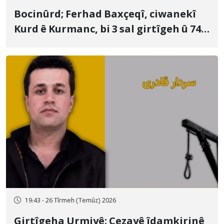
Bocinûrd; Ferhad Baxçeqî, ciwanekî
Kurd ê Kurmanc, bi 3 sal girtîgeh û 74
qamçîyan hat cezakirin
19:43 - 26 Tîrmeh (Temûz) 2026
Girtîgeha Urmiyê; Cezayê îdamkirinê