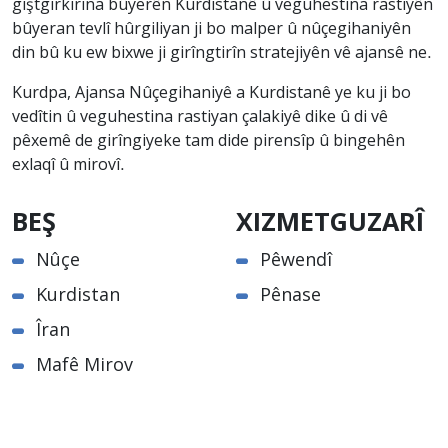
giştgirkirina bûyerên Kurdistanê û veguhestina rastiyên
bûyeran tevlî hûrgiliyan ji bo malper û nûçegihaniyên
din bû ku ew bixwe ji girîngtirîn stratejiyên vê ajansê ne.
Kurdpa, Ajansa Nûçegihaniyê a Kurdistanê ye ku ji bo
vedîtin û veguhestina rastiyan çalakiyê dike û di vê
pêxemê de girîngiyeke tam dide pirensîp û bingehên
exlaqî û mirovî.
BEŞ
XIZMETGUZARÎ
Nûçe
Pêwendî
Kurdistan
Pênase
Îran
Mafê Mirov