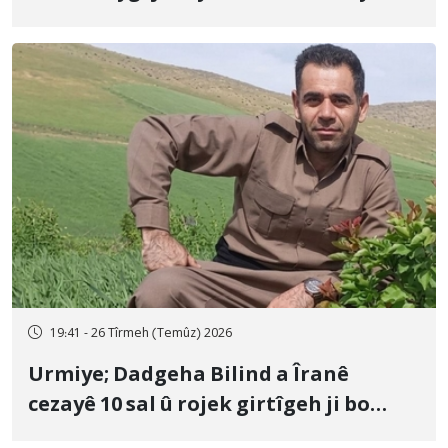
û veguhestina wî bo cihekî nediyar
19:41 - 26 Tîrmeh (Temûz) 2026
Urmiye; Dadgeha Bilind a Îranê
cezayê 10 sal û rojek girtîgeh ji bo
Yûnis Nebîzade piştrast kir