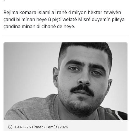
Rejîma komara Îslamî a Îranê 4 mîlyon hêktar zewiyên
çandî bi mînan heye û piştî welatê Misrê duyemîn pileya
çandina mînan di cîhanê de heye.
19:43 - 26 Tîrmeh (Temûz) 2026