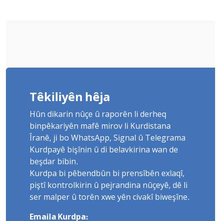
Têkiliyên hêja
Hûn dikarin nûçe û raporên li derheq
binpêkariyên mafê mirov li Kurdistana
Îranê, ji bo WhatsApp, Signal û Telegrama
Kurdpayê bişînin û di belavkirina wan de
beşdar bibin.
Kurdpa bi pêbendbûn bi prensîbên exlaqî,
piştî kontrolkirin û pejrandina nûçeyê, dê li
ser malper û torên xwe yên civakî biweşîne.
Emaila Kurdpa: