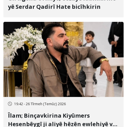
yê Serdar Qadirî Hate bicîhkirin
19:42 - 26 Tîrmeh (Temûz) 2026
Îlam; Binçavkirina Kiyûmers
Hesenbêygî ji aliyê hêzên ewlehiyê ve