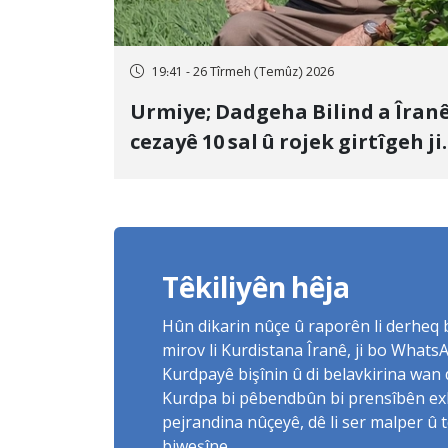
19:41 - 26 Tîrmeh (Temûz) 2026
Urmiye; Dadgeha Bilind a Îran
cezayê 10 sal û rojek girtîgeh ji
bo Yûnis Nebîzade piştrast kir
Têkiliyên hêja
Hûn dikarin nûçe û raporên li derheq
mirov li Kurdistana Îranê, ji bo What
Kurdpayê bişînin û di belavkirina wan 
Kurdpa bi pêbendbûn bi prensîbên exlaq
pejrandina nûçeyê, dê li ser malper û 