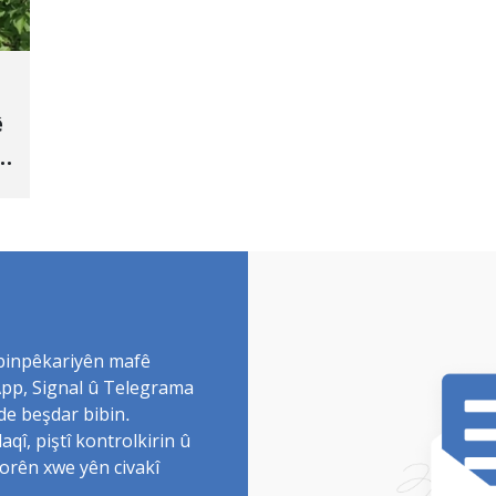
ê
 binpêkariyên mafê
sApp, Signal û Telegrama
de beşdar bibin.
î, piştî kontrolkirin û
torên xwe yên civakî