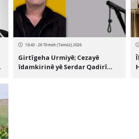
19:43 - 26 Tîrmeh (Temûz) 2026
Girtîgeha Urmiyê; Cezayê
Î
îdamkirinê yê Serdar Qadirî
H
Hate bicîhkirin
e
c