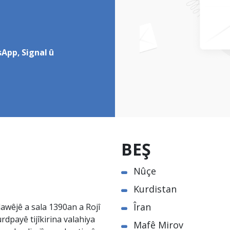
App, Signal û
BEŞ
Nûçe
Kurdistan
Îran
awêjê a sala 1390an a Rojî
rdpayê tijîkirina valahiya
Mafê Mirov