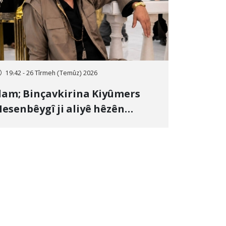
19:42 - 26 Tîrmeh (Temûz) 2026
lam; Binçavkirina Kiyûmers
esenbêygî ji aliyê hêzên
wlehiyê ve û veguhestina wî bo
ihekî nediyar