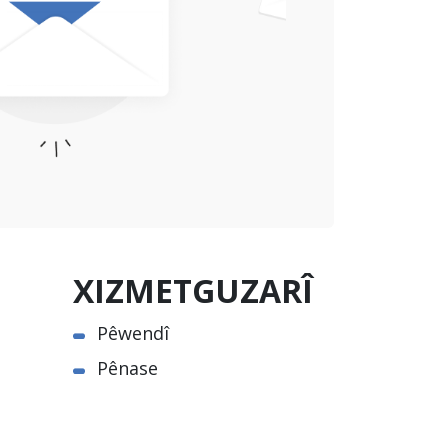
XIZMETGUZARÎ
Pêwendî
Pênase