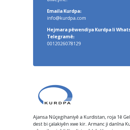
biweşîne.
Emaila Kurdpa:
info@kurdpa.com
Hejmara pêwendiya Kurdpa li Whats
Telegramê:
0012026078129
Ajansa Nûçegihaniyê a Kurdistan, roja 1ê Gel
dest bi çalakiyên xwe kir. Armanc ji danîna Ku