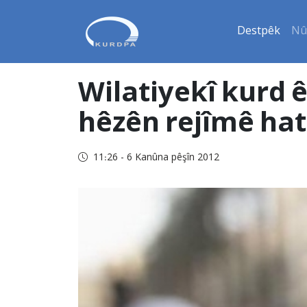
Destpêk
Nû
Wilatiyekî kurd 
hêzên rejîmê hat 
11:26 - 6 Kanûna pêşîn 2012