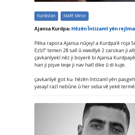
Kurdistan
Mafê Mirov
Ajansa Kurdpa:
Hêzên Întizamî yên rejîma î
Pêka rapora Ajansa nûçeyî a Kurdpa’ê roja S
Ezîzî” temen 28 salî û xwedîyê 2 zarokan ji al
çavkanîyekî nêz ji boyerê bi Ajansa Kurdpayê 
han ji pişve teqe ji nav hatî dike û di kuje.
çavkanîyê got ku: hêzên întizamî yên pasgeha
yasayî razî nebûne û her seba vê yekê termê