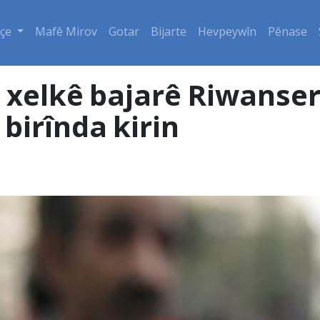
çe
Mafê Mirov
Gotar
Bijarte
Hevpeywîn
Pênase
ê xelkê bajarê Riwanser
birînda kirin