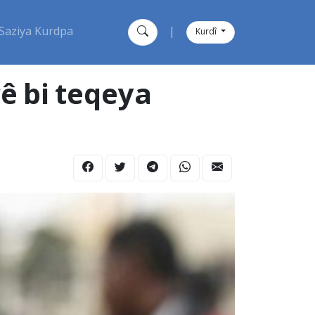
Saziya Kurdpa
|
Kurdî
ê bi teqeya