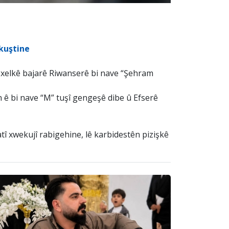
 kuştine
ê xelkê bajarê Riwanserê bi nave “Şehram
n ê bi nave “M” tuşî gengeşê dibe û Efserê
tî xwekujî rabigehine, lê karbidestên pizişkê