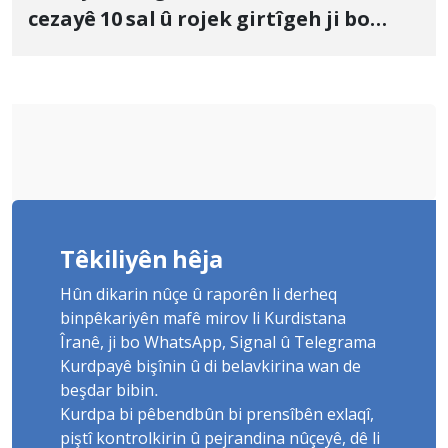
cezayê 10 sal û rojek girtîgeh ji bo
Yûnis Nebîzade piştrast kir
Têkiliyên hêja
Hûn dikarin nûçe û raporên li derheq
binpêkariyên mafê mirov li Kurdistana
Îranê, ji bo WhatsApp, Signal û Telegrama
Kurdpayê bişînin û di belavkirina wan de
beşdar bibin.
Kurdpa bi pêbendbûn bi prensîbên exlaqî,
piştî kontrolkirin û pejrandina nûçeyê, dê li