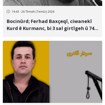
19:43 - 26 Tîrmeh (Temûz) 2026
Bocinûrd; Ferhad Baxçeqî, ciwanekî
Kurd ê Kurmanc, bi 3 sal girtîgeh û 74
qamçîyan hat cezakirin