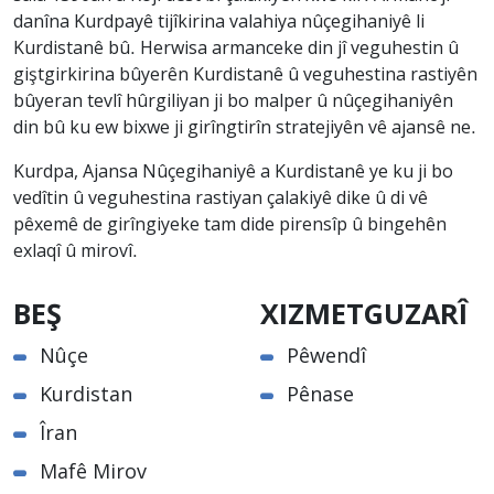
danîna Kurdpayê tijîkirina valahiya nûçegihaniyê li
Kurdistanê bû. Herwisa armanceke din jî veguhestin û
giştgirkirina bûyerên Kurdistanê û veguhestina rastiyên
bûyeran tevlî hûrgiliyan ji bo malper û nûçegihaniyên
din bû ku ew bixwe ji girîngtirîn stratejiyên vê ajansê ne.
Kurdpa, Ajansa Nûçegihaniyê a Kurdistanê ye ku ji bo
vedîtin û veguhestina rastiyan çalakiyê dike û di vê
pêxemê de girîngiyeke tam dide pirensîp û bingehên
exlaqî û mirovî.
BEŞ
XIZMETGUZARÎ
Nûçe
Pêwendî
Kurdistan
Pênase
Îran
Mafê Mirov