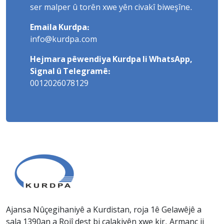
ser malper û torên xwe yên civakî biweşîne.
Emaila Kurdpa:
info@kurdpa.com
Hejmara pêwendiya Kurdpa li WhatsApp,
Signal û Telegramê:
0012026078129
Ajansa Nûçegihaniyê a Kurdistan, roja 1ê Gelawêjê a
sala 1390an a Rojî dest bi çalakiyên xwe kir. Armanc ji