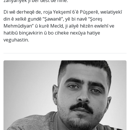
zanyariyek ji ber dest de nîne.
Di wê derheqê de, roja Yekşemî 6`ê Pûşperê, welatiyekî
din ê xelkê gundê “Şawanê”, yê bi navê “Şoreş
Mehmûdiyan” û kurê Mecîd, ji aliyê hêzên ewlehî ve
hatibû binçavkirin û bo ciheke nexûya hatiye
veguhastin.