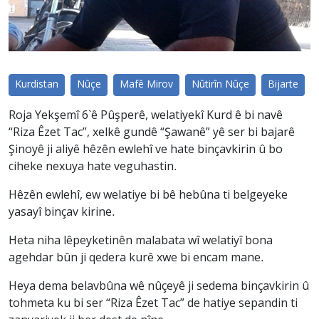
Kurdistan
Nûçe
Mafê Mirov
Nûtirîn Nûçe
Bijarte
Roja Yekşemî 6`ê Pûşperê, welatiyekî Kurd ê bi navê
“Riza Êzet Tac”, xelkê gundê “Şawanê” yê ser bi bajarê
Şinoyê ji aliyê hêzên ewlehî ve hate binçavkirin û bo
ciheke nexuya hate veguhastin.
Hêzên ewlehî, ew welatiye bi bê hebûna ti belgeyeke
yasayî binçav kirine.
Heta niha lêpeyketinên malabata wî welatiyî bona
agehdar bûn ji qedera kurê xwe bi encam mane.
Heya dema belavbûna wê nûçeyê ji sedema binçavkirin û
tohmeta ku bi ser “Riza Êzet Tac” de hatiye sepandin ti