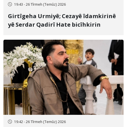
19:43 - 26 Tîrmeh (Temûz) 2026
Girtîgeha Urmiyê; Cezayê îdamkirinê
yê Serdar Qadirî Hate bicîhkirin
19:42 - 26 Tîrmeh (Temûz) 2026