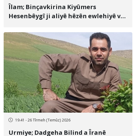
Îlam; Binçavkirina Kiyûmers
Hesenbêygî ji aliyê hêzên ewlehiyê ve
û veguhestina wî bo cihekî nediyar
19:41 - 26 Tîrmeh (Temûz) 2026
Urmiye; Dadgeha Bilind a Îranê