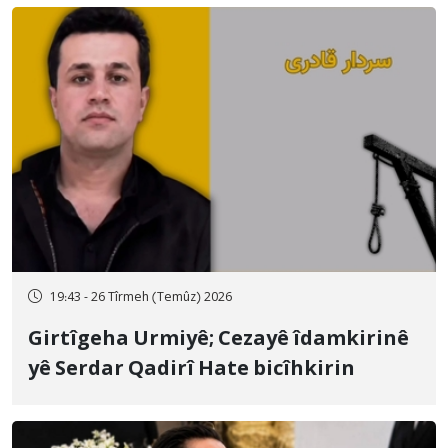
19:43 - 26 Tîrmeh (Temûz) 2026
Girtîgeha Urmiyê; Cezayê îdamkirinê
yê Serdar Qadirî Hate bicîhkirin