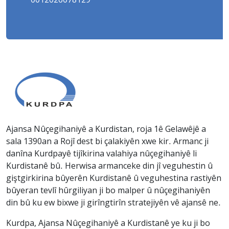
0012026078129
Ajansa Nûçegihaniyê a Kurdistan, roja 1ê Gelawêjê a
sala 1390an a Rojî dest bi çalakiyên xwe kir. Armanc ji
danîna Kurdpayê tijîkirina valahiya nûçegihaniyê li
Kurdistanê bû. Herwisa armanceke din jî veguhestin û
giştgirkirina bûyerên Kurdistanê û veguhestina rastiyên
bûyeran tevlî hûrgiliyan ji bo malper û nûçegihaniyên
din bû ku ew bixwe ji girîngtirîn stratejiyên vê ajansê ne.
Kurdpa, Ajansa Nûçegihaniyê a Kurdistanê ye ku ji bo