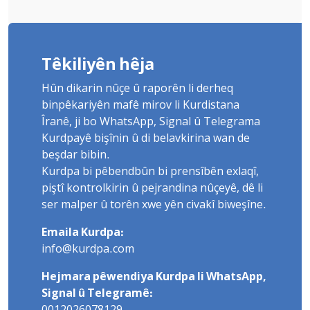
Têkiliyên hêja
Hûn dikarin nûçe û raporên li derheq
binpêkariyên mafê mirov li Kurdistana
Îranê, ji bo WhatsApp, Signal û Telegrama
Kurdpayê bişînin û di belavkirina wan de
beşdar bibin.
Kurdpa bi pêbendbûn bi prensîbên exlaqî,
piştî kontrolkirin û pejrandina nûçeyê, dê li
ser malper û torên xwe yên civakî biweşîne.
Emaila Kurdpa:
info@kurdpa.com
Hejmara pêwendiya Kurdpa li WhatsApp,
Signal û Telegramê: