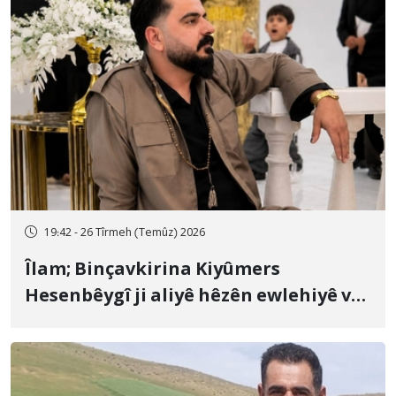
19:42 - 26 Tîrmeh (Temûz) 2026
Îlam; Binçavkirina Kiyûmers
Hesenbêygî ji aliyê hêzên ewlehiyê ve
û veguhestina wî bo cihekî nediyar