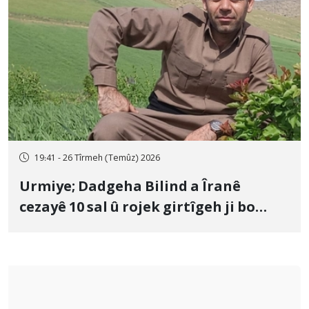
19:41 - 26 Tîrmeh (Temûz) 2026
Urmiye; Dadgeha Bilind a Îranê
cezayê 10 sal û rojek girtîgeh ji bo
Yûnis Nebîzade piştrast kir