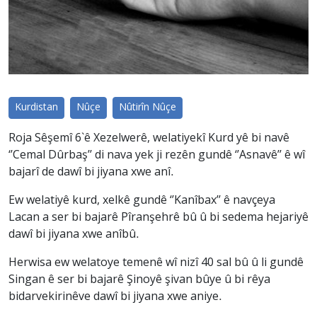
Kurdistan
Nûçe
Nûtirîn Nûçe
Roja Sêşemî 6`ê Xezelwerê, welatiyekî Kurd yê bi navê
‘’Cemal Dûrbaş’’ di nava yek ji rezên gundê ‘’Asnavê’’ ê wî
bajarî de dawî bi jiyana xwe anî.
Ew welatiyê kurd, xelkê gundê ‘’Kanîbax’’ ê navçeya
Lacan a ser bi bajarê Pîranşehrê bû û bi sedema hejariyê
dawî bi jiyana xwe anîbû.
Herwisa ew welatoye temenê wî nizî 40 sal bû û li gundê
Singan ê ser bi bajarê Şinoyê şivan bûye û bi rêya
bidarvekirinêve dawî bi jiyana xwe aniye.