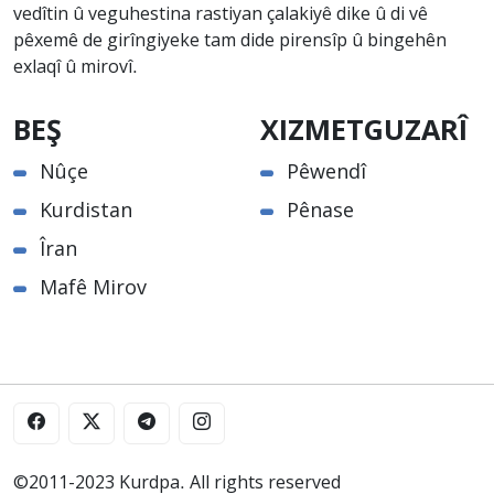
vedîtin û veguhestina rastiyan çalakiyê dike û di vê
pêxemê de girîngiyeke tam dide pirensîp û bingehên
exlaqî û mirovî.
BEŞ
XIZMETGUZARÎ
Nûçe
Pêwendî
Kurdistan
Pênase
Îran
Mafê Mirov
©2011-2023 Kurdpa. All rights reserved