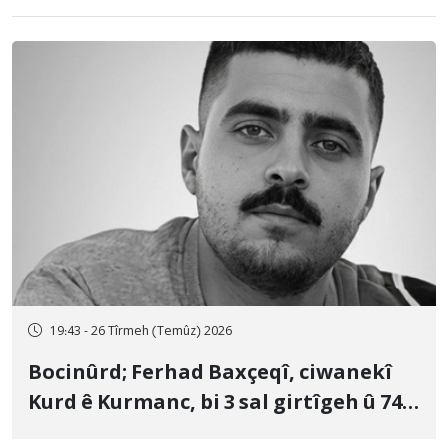
19:43 - 26 Tîrmeh (Temûz) 2026
Bocinûrd; Ferhad Baxçeqî, ciwanekî
Kurd ê Kurmanc, bi 3 sal girtîgeh û 74
qamçîyan hat cezakirin