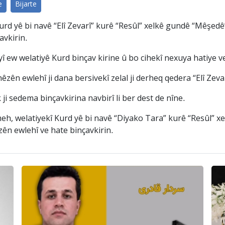
e
Bijarte
urd yê bi navê “Elî Zevarî” kurê “Resûl” xelkê gundê “Mêşedê
avkirin.
î ew welatiyê Kurd binçav kirine û bo cihekî nexuya hatiye 
êzên ewlehî ji dana bersivekî zelal ji derheq qedera “Elî Zeva
ji sedema binçavkirina navbirî li ber dest de nîne.
eh, welatiyekî Kurd yê bi navê “Diyako Tara” kurê “Resûl” xe
êzên ewlehî ve hate binçavkirin.