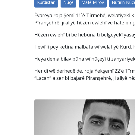
Kurdistan
Nûçe
Mafê Mirov
Nûtirîn Nûç
Êvareya roja Şemî 11`ê Tîrmehê, welatiyekî K
Pîranşehrê, ji aliyê hêzên ewlehî ve hate binç
Hêzên ewlehî bi bê hebûna ti belgeyekî yasay
Tewî li pey ketina malbata wî welatiyê Kurd, h
Heya dema bilav bûna wî nûçeyî ti zanyariyek 
Her di wê derheqê de, roja Yekşemî 22`ê Tîrm
“Lacan” a ser bi bajarê Pîranşehrê, ji aliyê h