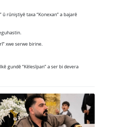
” û rûniştiyê taxa “Konexan” a bajarê
veguhastin.
rî” xwe serwe birine.
lkê gundê “Kêlesîpan” a ser bi devera