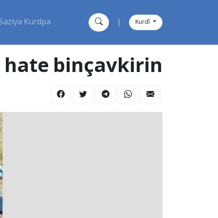
Saziya Kurdpa
|
Kurdî
 hate binçavkirin