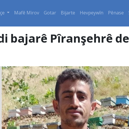
çe
Mafê Mirov
Gotar
Bijarte
Hevpeywîn
Pênase
di bajarê Pîranşehrê de