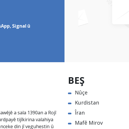
App, Signal û
BEŞ
Nûçe
Kurdistan
Îran
awêjê a sala 1390an a Rojî
rdpayê tijîkirina valahiya
Mafê Mirov
nceke din jî veguhestin û