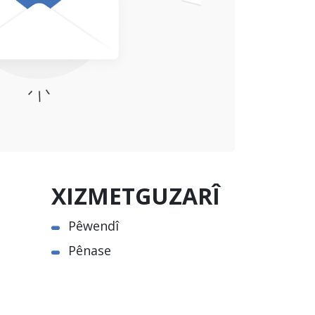
XIZMETGUZARÎ
Pêwendî
Pênase