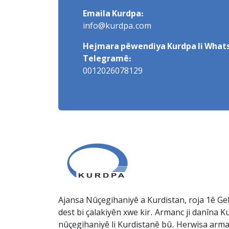
Emaila Kurdpa:
info@kurdpa.com
Hejmara pêwendiya Kurdpa li Whats
Telegramê:
0012026078129
Ajansa Nûçegihaniyê a Kurdistan, roja 1ê Gel
dest bi çalakiyên xwe kir. Armanc ji danîna Ku
nûçegihaniyê li Kurdistanê bû. Herwisa arma