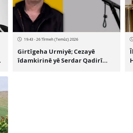
19:43 - 26 Tîrmeh (Temûz) 2026
Girtîgeha Urmiyê; Cezayê
Î
îdamkirinê yê Serdar Qadirî
H
Hate bicîhkirin
e
c