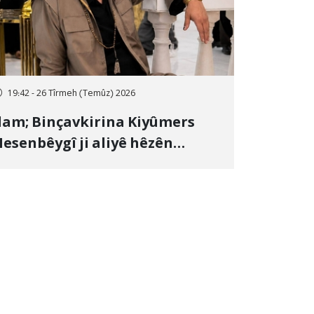
19:42 - 26 Tîrmeh (Temûz) 2026
lam; Binçavkirina Kiyûmers
esenbêygî ji aliyê hêzên
wlehiyê ve û veguhestina wî bo
ihekî nediyar