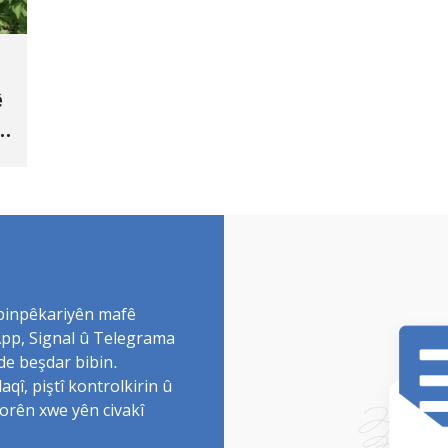
ê
 binpêkariyên mafê
sApp, Signal û Telegrama
de beşdar bibin.
î, piştî kontrolkirin û
torên xwe yên civakî