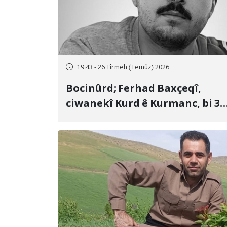
19:43 - 26 Tîrmeh (Temûz) 2026
Bocinûrd; Ferhad Baxçeqî,
ciwanekî Kurd ê Kurmanc, bi 3
sal girtîgeh û 74 qamçîyan hat
cezakirin