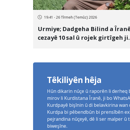
19:41 - 26 Tîrmeh (Temûz) 2026
Urmiye; Dadgeha Bilind a Îran
cezayê 10 sal û rojek girtîgeh ji
bo Yûnis Nebîzade piştrast kir
Têkiliyên hêja
Hûn dikarin nûçe û raporên li derheq
mirov li Kurdistana Îranê, ji bo What
Kurdpayê bişînin û di belavkirina wan 
Kurdpa bi pêbendbûn bi prensîbên exlaq
pejrandina nûçeyê, dê li ser malper û 
biweşîne.