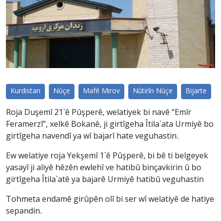
Kurdistan
Nûçe
Mafê Mirov
Nûtirîn Nûçe
Bijarte
Roja Duşemî 21`ê Pûşperê, welatiyek bi navê “Emîr
Feramerzî”, xelkê Bokanê, ji girtîgeha Îtila`ata Urmiyê bo
girtîgeha navendî ya wî bajarî hate veguhastin.
Ew welatiye roja Yekşemî 1`ê Pûşperê, bi bê ti belgeyek
yasayî ji aliyê hêzên ewlehî ve hatibû binçavkirin û bo
girtîgeha Îtila`atê ya bajarê Urmiyê hatibû veguhastin
Tohmeta endamê girûpên olî bi ser wî welatiyê de hatiye
sepandin.