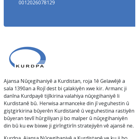
0012026078129
Ajansa Nûçegihaniyê a Kurdistan, roja 1ê Gelawêjê a
sala 1390an a Rojî dest bi çalakiyên xwe kir. Armanc ji
danîna Kurdpayê tijîkirina valahiya nûçegihaniyê li
Kurdistanê bû. Herwisa armanceke din jî veguhestin û
giştgirkirina bûyerên Kurdistanê û veguhestina rastiyên
bûyeran tevlî hûrgiliyan ji bo malper û nûçegihaniyên
din bû ku ew bixwe ji girîngtirîn stratejiyên vê ajansê ne.
Kurdpa, Ajansa Nûçegihaniyê a Kurdistanê ye ku ji bo