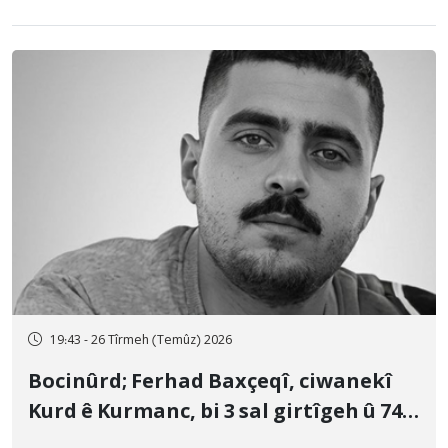
19:43 - 26 Tîrmeh (Temûz) 2026
Bocinûrd; Ferhad Baxçeqî, ciwanekî
Kurd ê Kurmanc, bi 3 sal girtîgeh û 74
qamçîyan hat cezakirin