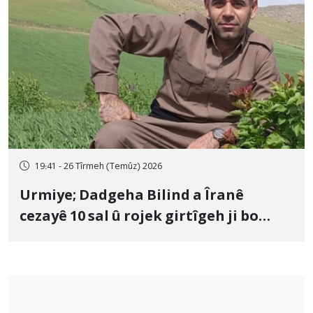
19:41 - 26 Tîrmeh (Temûz) 2026
Urmiye; Dadgeha Bilind a Îranê
cezayê 10 sal û rojek girtîgeh ji bo
Yûnis Nebîzade piştrast kir