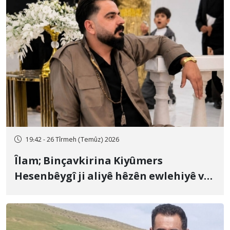
19:42 - 26 Tîrmeh (Temûz) 2026
Îlam; Binçavkirina Kiyûmers
Hesenbêygî ji aliyê hêzên ewlehiyê ve
û veguhestina wî bo cihekî nediyar