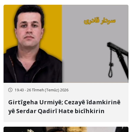
19:43 - 26 Tîrmeh (Temûz) 2026
Girtîgeha Urmiyê; Cezayê îdamkirinê
yê Serdar Qadirî Hate bicîhkirin