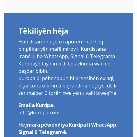
Têkiliyên hêja
Hûn dikarin nûçe û raporên li derheq
binpêkariyên mafê mirov li Kurdistana
Îranê, ji bo WhatsApp, Signal û Telegrama
Kurdpayê bişînin û di belavkirina wan de
beşdar bibin.
Kurdpa bi pêbendbûn bi prensîbên exlaqî,
piştî kontrolkirin û pejrandina nûçeyê, dê li
ser malper û torên xwe yên civakî biweşîne.
Emaila Kurdpa:
info@kurdpa.com
Hejmara pêwendiya Kurdpa li WhatsApp,
Signal û Telegramê: