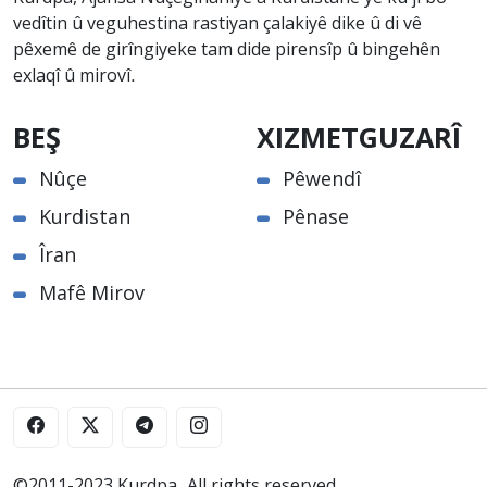
vedîtin û veguhestina rastiyan çalakiyê dike û di vê
pêxemê de girîngiyeke tam dide pirensîp û bingehên
exlaqî û mirovî.
BEŞ
XIZMETGUZARÎ
Nûçe
Pêwendî
Kurdistan
Pênase
Îran
Mafê Mirov
©2011-2023 Kurdpa. All rights reserved