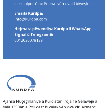
ser malper û torên xwe yên civakî biweşîne.
Emaila Kurdpa:
info@kurdpa.com
Hejmara pêwendiya Kurdpa li WhatsApp,
Signal û Telegramê:
0012026078129
Ajansa Nûçegihaniyê a Kurdistan, roja 1ê Gelawêjê a
sala 1390an a Rojî dest bi çalakiyên xwe kir. Armanc ji