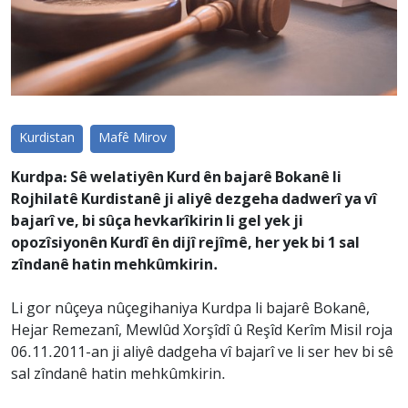
Kurdistan
Mafê Mirov
Kurdpa: Sê welatiyên Kurd ên bajarê Bokanê li
Rojhilatê Kurdistanê ji aliyê dezgeha dadwerî ya vî
bajarî ve, bi sûça hevkarîkirin li gel yek ji
opozîsiyonên Kurdî ên dijî rejîmê, her yek bi 1 sal
zîndanê hatin mehkûmkirin.
Li gor nûçeya nûçegihaniya Kurdpa li bajarê Bokanê,
Hejar Remezanî, Mewlûd Xorşîdî û Reşîd Kerîm Misil roja
06.11.2011-an ji aliyê dadgeha vî bajarî ve li ser hev bi sê
sal zîndanê hatin mehkûmkirin.