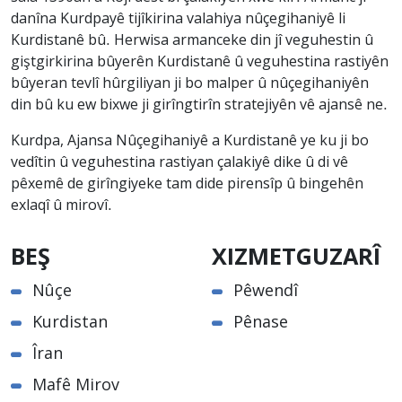
danîna Kurdpayê tijîkirina valahiya nûçegihaniyê li
Kurdistanê bû. Herwisa armanceke din jî veguhestin û
giştgirkirina bûyerên Kurdistanê û veguhestina rastiyên
bûyeran tevlî hûrgiliyan ji bo malper û nûçegihaniyên
din bû ku ew bixwe ji girîngtirîn stratejiyên vê ajansê ne.
Kurdpa, Ajansa Nûçegihaniyê a Kurdistanê ye ku ji bo
vedîtin û veguhestina rastiyan çalakiyê dike û di vê
pêxemê de girîngiyeke tam dide pirensîp û bingehên
exlaqî û mirovî.
BEŞ
XIZMETGUZARÎ
Nûçe
Pêwendî
Kurdistan
Pênase
Îran
Mafê Mirov