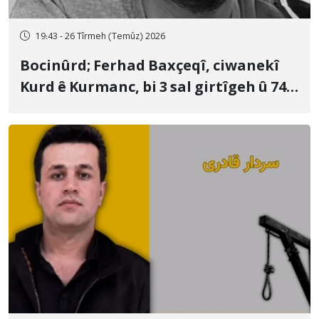
19:43 - 26 Tîrmeh (Temûz) 2026
Bocinûrd; Ferhad Baxçeqî, ciwanekî
Kurd ê Kurmanc, bi 3 sal girtîgeh û 74
qamçîyan hat cezakirin