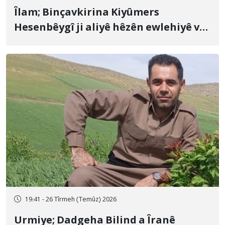
Îlam; Binçavkirina Kiyûmers
Hesenbêygî ji aliyê hêzên ewlehiyê ve
û veguhestina wî bo cihekî nediyar
19:41 - 26 Tîrmeh (Temûz) 2026
Urmiye; Dadgeha Bilind a Îranê