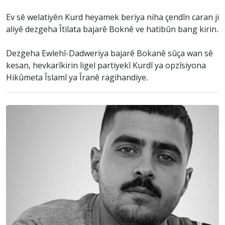
Ev sê welatiyên Kurd heyamek beriya niha çendîn caran ji
aliyê dezgeha Îtilata bajarê Boknê ve hatibûn bang kirin.
Dezgeha Ewlehî-Dadweriya bajarê Bokanê sûça wan sê
kesan, hevkarîkirin ligel partiyekî Kurdî ya opzîsiyona
Hikûmeta Îslamî ya Îranê ragihandiye.