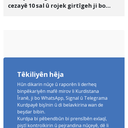
cezayê 10 sal û rojek girtîgeh ji bo
Yûnis Nebîzade piştrast kir
Têkiliyên hêja
Hûn dikarin nûçe û raporên li derheq
binpêkariyên mafê mirov li Kurdistana
Îranê, ji bo WhatsApp, Signal û Telegrama
Kurdpayê bişînin û di belavkirina wan de
beşdar bibin.
Kurdpa bi pêbendbûn bi prensîbên exlaqî,
piştî kontrolkirin û pejrandina nûçeyê, dê li