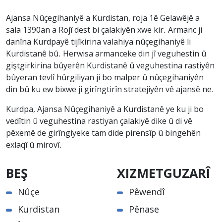
Ajansa Nûçegihaniyê a Kurdistan, roja 1ê Gelawêjê a
sala 1390an a Rojî dest bi çalakiyên xwe kir. Armanc ji
danîna Kurdpayê tijîkirina valahiya nûçegihaniyê li
Kurdistanê bû. Herwisa armanceke din jî veguhestin û
giştgirkirina bûyerên Kurdistanê û veguhestina rastiyên
bûyeran tevlî hûrgiliyan ji bo malper û nûçegihaniyên
din bû ku ew bixwe ji girîngtirîn stratejiyên vê ajansê ne.
Kurdpa, Ajansa Nûçegihaniyê a Kurdistanê ye ku ji bo
vedîtin û veguhestina rastiyan çalakiyê dike û di vê
pêxemê de girîngiyeke tam dide pirensîp û bingehên
exlaqî û mirovî.
BEŞ
XIZMETGUZARÎ
Nûçe
Pêwendî
Kurdistan
Pênase