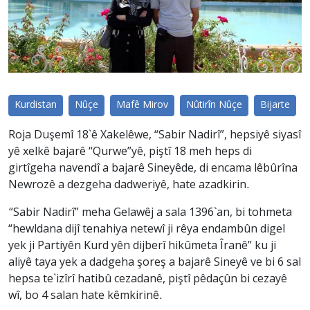
Kurdistan
Nûçe
Mafê Mirov
Nûtirîn Nûçe
Bijarte
Roja Duşemî 18`ê Xakelêwe, “Sabir Nadirî”, hepsiyê siyasî
yê xelkê bajarê “Qurwe”yê, piştî 18 meh heps di
girtîgeha navendî a bajarê Sineyêde, di encama lêbûrîna
Newrozê a dezgeha dadweriyê, hate azadkirin.
“Sabir Nadirî” meha Gelawêj a sala 1396`an, bi tohmeta
“hewldana dijî tenahiya netewî ji rêya endambûn digel
yek ji Partiyên Kurd yên dijberî hikûmeta Îranê” ku ji
aliyê taya yek a dadgeha şoreş a bajarê Sineyê ve bi 6 sal
hepsa te`izîrî hatibû cezadanê, piştî pêdaçûn bi cezayê
wî, bo 4 salan hate kêmkirinê.