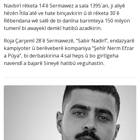
Navbirî rêketa 14`ê Sermawez a sala 1395`an, ji aliyê
hêzên Îtila`atê ve hate binçavkirin û di rêketa 30`ê
Rêbendana wê salê de bi danîna barimteya 150 milyon
tumenî bi awayekî demkî hatibû azadkirin.
Roja Çarşemî 28`ê Sermawezê, “Sabir Nadirî”, endazyarê
kampiyoter û berêveberê kompaniya “Şehîr Nerm Efzar
a Pûya”, bi derbaskirina 4 sal heps û bo girtîgeha
navendî a bajarê Sineyê hatibû veguhastin.