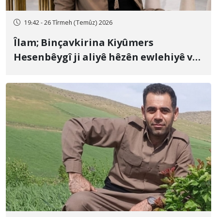
19:42 - 26 Tîrmeh (Temûz) 2026
Îlam; Binçavkirina Kiyûmers
Hesenbêygî ji aliyê hêzên ewlehiyê ve
û veguhestina wî bo cihekî nediyar