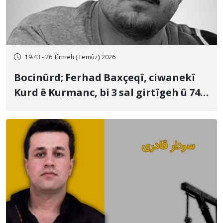
19:43 - 26 Tîrmeh (Temûz) 2026
Bocinûrd; Ferhad Baxçeqî, ciwanekî
Kurd ê Kurmanc, bi 3 sal girtîgeh û 74
qamçîyan hat cezakirin