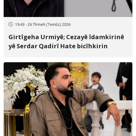
19:43 - 26 Tîrmeh (Temûz) 2026
Girtîgeha Urmiyê; Cezayê îdamkirinê
yê Serdar Qadirî Hate bicîhkirin