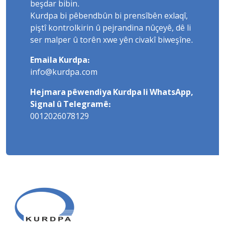
beşdar bibin.
Kurdpa bi pêbendbûn bi prensîbên exlaqî,
piştî kontrolkirin û pejrandina nûçeyê, dê li
ser malper û torên xwe yên civakî biweşîne.
Emaila Kurdpa:
info@kurdpa.com
Hejmara pêwendiya Kurdpa li WhatsApp,
Signal û Telegramê:
0012026078129