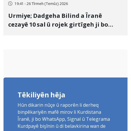
19:41 - 26 Tîrmeh (Temûz) 2026
Urmiye; Dadgeha Bilind a Îranê
cezayê 10 sal û rojek girtîgeh ji bo
Yûnis Nebîzade piştrast kir
Têkiliyên hêja
Hûn dikarin nûçe û raporên li derheq
binpêkariyên mafê mirov li Kurdistana
Îranê, ji bo WhatsApp, Signal û Telegrama
Kurdpayê bişînin û di belavkirina wan de