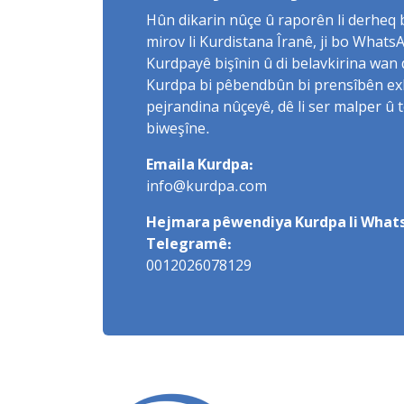
Hûn dikarin nûçe û raporên li derheq
mirov li Kurdistana Îranê, ji bo What
Kurdpayê bişînin û di belavkirina wan 
Kurdpa bi pêbendbûn bi prensîbên exlaq
pejrandina nûçeyê, dê li ser malper û 
biweşîne.
Emaila Kurdpa:
info@kurdpa.com
Hejmara pêwendiya Kurdpa li Whats
Telegramê:
0012026078129