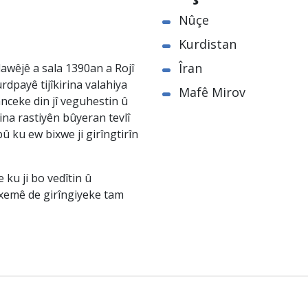
Nûçe
Kurdistan
Îran
awêjê a sala 1390an a Rojî
rdpayê tijîkirina valahiya
Mafê Mirov
nceke din jî veguhestin û
na rastiyên bûyeran tevlî
û ku ew bixwe ji girîngtirîn
ku ji bo vedîtin û
êxemê de girîngiyeke tam