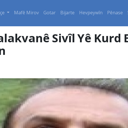
çe
Mafê Mirov
Gotar
Bijarte
Hevpeywîn
Pênase
akvanê Sivîl Yê Kurd B
n