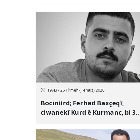
19:43 - 26 Tîrmeh (Temûz) 2026
Bocinûrd; Ferhad Baxçeqî,
ciwanekî Kurd ê Kurmanc, bi 3
sal girtîgeh û 74 qamçîyan hat
cezakirin