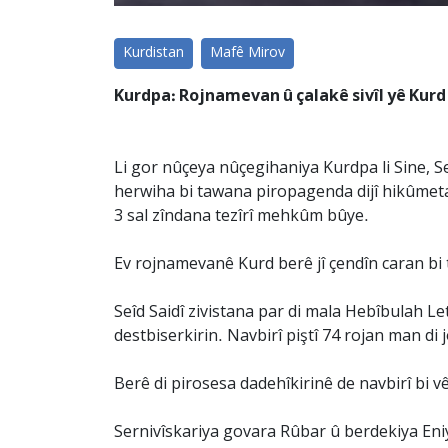
Kurdistan
Mafê Mirov
Kurdpa: Rojnamevan û çalakê sivîl yê Kurd 
Li gor nûçeya nûçegihaniya Kurdpa li Sine, S
herwiha bi tawana piropagenda dijî hikûmeta 
3 sal zîndana tezîrî mehkûm bûye.
Ev rojnamevanê Kurd berê jî çendîn caran bi 
Seîd Saidî zivistana par di mala Hebîbulah Le
destbiserkirin. Navbirî piştî 74 rojan man di j
Berê di pirosesa dadehîkirinê de navbirî bi
Sernivîskariya govara Rûbar û berdekiya Eniy