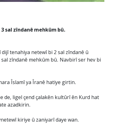
bi 3 sal zîndanê mehkûm bû.
ijî tenahiya netewî bi 2 sal zîndanê û
 1 sal zîndanê mehkûm bû. Navbirî ser hev bi
ra Îslamî ya Îranê hatiye girtin.
 de, ligel çend çalakên kultûrî ên Kurd hat
ate azadkirin.
netewî kiriye û zaniyarî daye wan.