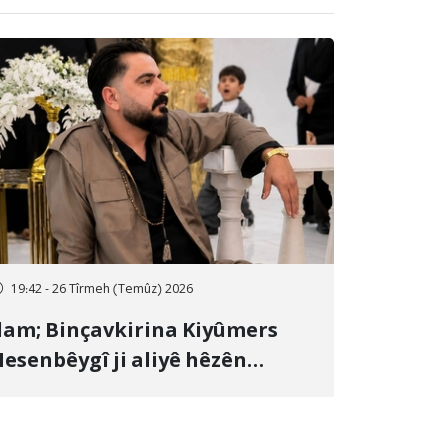
19:42 - 26 Tîrmeh (Temûz) 2026
lam; Binçavkirina Kiyûmers
esenbêygî ji aliyê hêzên
wlehiyê ve û veguhestina wî bo
ihekî nediyar