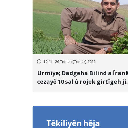
19:41 - 26 Tîrmeh (Temûz) 2026
Urmiye; Dadgeha Bilind a Îran
cezayê 10 sal û rojek girtîgeh ji
bo Yûnis Nebîzade piştrast kir
Têkiliyên hêja