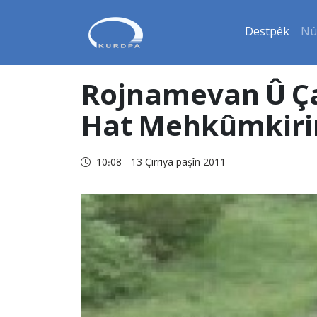
Destpêk
Nû
Rojnamevan Û Çal
Hat Mehkûmkiri
10:08 - 13 Çirriya paşîn 2011