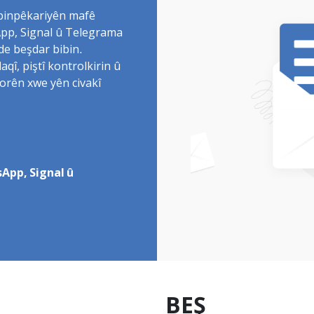
 binpêkariyên mafê
sApp, Signal û Telegrama
de beşdar bibin.
î, piştî kontrolkirin û
torên xwe yên civakî
App, Signal û
BEŞ