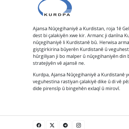
Ajansa Nûçegihaniyê a Kurdistan, roja 1ê Gel
dest bi çalakiyên xwe kir. Armanc ji danîna Ku
nûçegihaniyê li Kurdistanê bû. Herwisa arma
giştgirkirina bûyerên Kurdistanê û veguhesti
hûrgiliyan ji bo malper û nûçegihaniyên din b
stratejiyên vê ajansê ne.
Kurdpa, Ajansa Nûçegihaniyê a Kurdistanê ye 
veguhestina rastiyan çalakiyê dike û di vê p
dide pirensîp û bingehên exlaqî û mirovî.