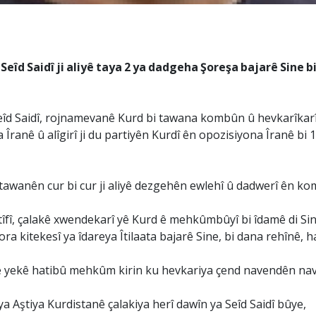
Seîd Saidî ji aliyê taya 2 ya dadgeha Şoreşa bajarê Sine 
eîd Saidî, rojnamevanê Kurd bi tawana kombûn û hevkarîkarî d
Îranê û alîgirî ji du partiyên Kurdî ên opozisiyona Îranê bi
tawanên cur bi cur ji aliyê dezgehên ewlehî û dadwerî ên koma
tîfî, çalakê xwendekarî yê Kurd ê mehkûmbûyî bi îdamê di Sine
ora kitekesî ya îdareya Îtilaata bajarê Sine, bi dana rehînê, h
 vê yekê hatibû mehkûm kirin ku hevkariya çend navendên nav
a Aştiya Kurdistanê çalakiya herî dawîn ya Seîd Saidî bûye,