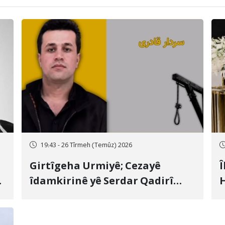
19:43 - 26 Tîrmeh (Temûz) 2026
Girtîgeha Urmiyê; Cezayê
Î
îdamkirinê yê Serdar Qadirî
H
Hate bicîhkirin
e
c