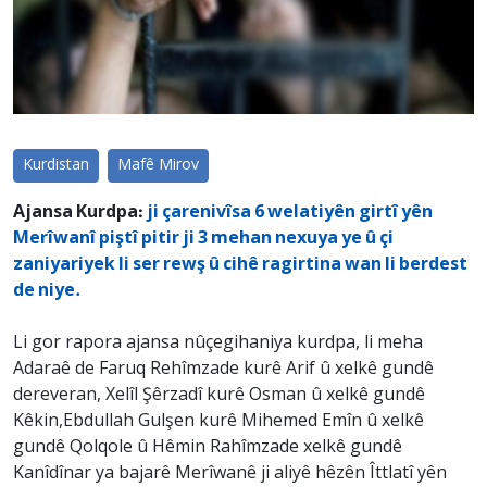
Kurdistan
Mafê Mirov
Ajansa Kurdpa:
ji çarenivîsa 6 welatiyên girtî yên
Merîwanî piştî pitir ji 3 mehan nexuya ye û çi
zaniyariyek li ser rewş û cihê ragirtina wan li berdest
de niye.
Li gor rapora ajansa nûçegihaniya kurdpa, li meha
Adaraê de Faruq Rehîmzade kurê Arif û xelkê gundê
dereveran, Xelîl Şêrzadî kurê Osman û xelkê gundê
Kêkin,Ebdullah Gulşen kurê Mihemed Emîn û xelkê
gundê Qolqole û Hêmin Rahîmzade xelkê gundê
Kanîdînar ya bajarê Merîwanê ji aliyê hêzên Îttlatî yên