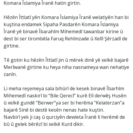
Komara Îslamiya Îranê hatin girtin.
Hêzên Îttlatî yên Komara Îslamiya Îranê welatiyên han bi
kuştina endamek Sipaha Pasdarên Komara Îslamiya
Îranê yê binavê Îbarahîm Mihemedî tawanbar kirine û
dest bi ser tirombêla Faruq Rehîmzade û Xelîl Şêrzadî de
girtine.
Tê gotin ku hêzên Îttlatî jin û mêrek dinê yê xelkê bajarê
Merîwanê girtine ku heya niha nasnameya wan nehatiye
zanîn.
Li meha reşemeya sala bihûrî de kesek binavê Îbarhîm
Mihemedî naskirî bi “Bile Qerecî” kurê Elî derwêş Husên
û xelkê gundê “Berwer”ya ser bi herêma “Kelaterzan”a
bajarê Sinê bi destê kesên nenas hate kuştin.
Navbirî yek ji caş û qurciyên dewleta Îranê li herêmê de
bû û gelek bêrêzî bi xelkê Kurd dikir.