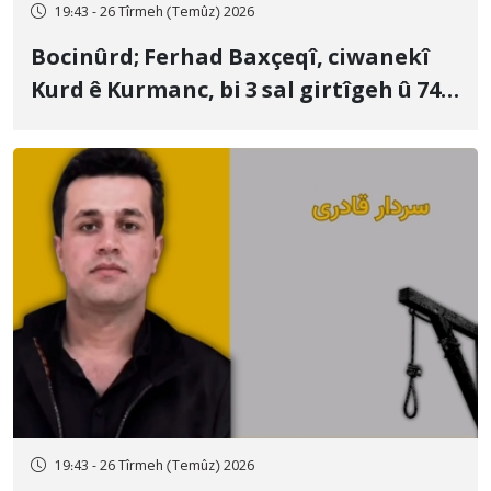
19:43 - 26 Tîrmeh (Temûz) 2026
Bocinûrd; Ferhad Baxçeqî, ciwanekî
Kurd ê Kurmanc, bi 3 sal girtîgeh û 74
qamçîyan hat cezakirin
19:43 - 26 Tîrmeh (Temûz) 2026