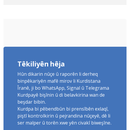
Yûnis Nebîzade piştrast kir
Têkiliyên hêja
Hûn dikarin nûçe û raporên li derheq
binpêkariyên mafê mirov li Kurdistana
Îranê, ji bo WhatsApp, Signal û Telegrama
Kurdpayê bişînin û di belavkirina wan de
beşdar bibin.
Kurdpa bi pêbendbûn bi prensîbên exlaqî,
piştî kontrolkirin û pejrandina nûçeyê, dê li
ser malper û torên xwe yên civakî biweşîne.