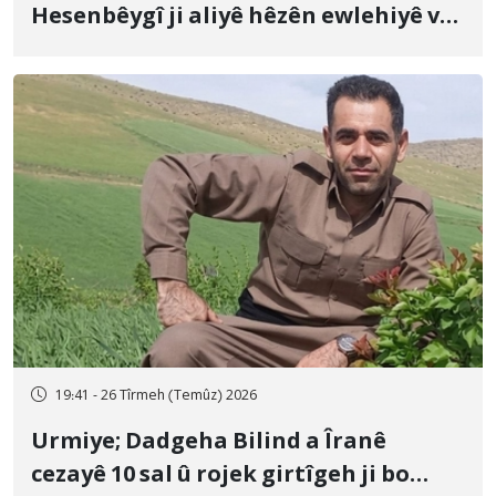
Hesenbêygî ji aliyê hêzên ewlehiyê ve
û veguhestina wî bo cihekî nediyar
19:41 - 26 Tîrmeh (Temûz) 2026
Urmiye; Dadgeha Bilind a Îranê
cezayê 10 sal û rojek girtîgeh ji bo