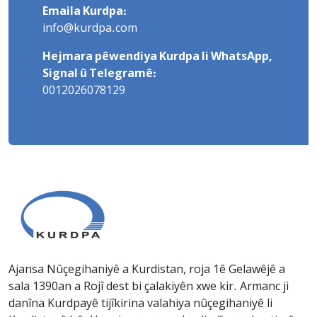
Emaila Kurdpa:
info@kurdpa.com
Hejmara pêwendiya Kurdpa li WhatsApp,
Signal û Telegramê:
0012026078129
Ajansa Nûçegihaniyê a Kurdistan, roja 1ê Gelawêjê a
sala 1390an a Rojî dest bi çalakiyên xwe kir. Armanc ji
danîna Kurdpayê tijîkirina valahiya nûçegihaniyê li