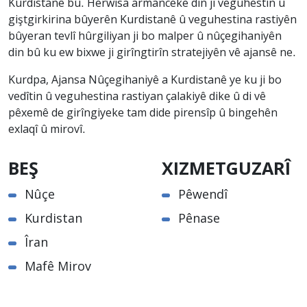
Kurdistanê bû. Herwisa armanceke din jî veguhestin û
giştgirkirina bûyerên Kurdistanê û veguhestina rastiyên
bûyeran tevlî hûrgiliyan ji bo malper û nûçegihaniyên
din bû ku ew bixwe ji girîngtirîn stratejiyên vê ajansê ne.
Kurdpa, Ajansa Nûçegihaniyê a Kurdistanê ye ku ji bo
vedîtin û veguhestina rastiyan çalakiyê dike û di vê
pêxemê de girîngiyeke tam dide pirensîp û bingehên
exlaqî û mirovî.
BEŞ
XIZMETGUZARÎ
Nûçe
Pêwendî
Kurdistan
Pênase
Îran
Mafê Mirov