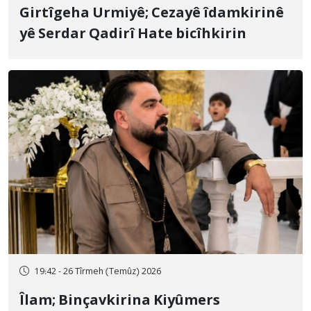
Girtîgeha Urmiyê; Cezayê îdamkirinê
yê Serdar Qadirî Hate bicîhkirin
19:42 - 26 Tîrmeh (Temûz) 2026
Îlam; Binçavkirina Kiyûmers