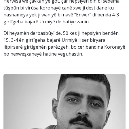
Herwisa wê çavkaniyê got, çar hepsiyên din bi sedema
tûşbûn bi vîrûsa Koronayê canê xwe ji dest dane ku
nasnameya yek ji wan yê bi navê “Enwer” di benda 4-3
girtîgeha bajarê Urmiyê de hatiye zanîn.
Di heyamên derbasbûyî de, 50 kes ji hepsiyên bendên
15, 3-4 ên girtîgeha bajarê Urmiyê li ser biryara
lêpirserê girtîgehên parêzgeh, bo ceribandina Koronayê
bo nexweşxaneyê hatine veguhastin.