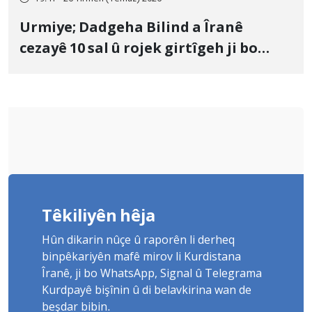
Urmiye; Dadgeha Bilind a Îranê
cezayê 10 sal û rojek girtîgeh ji bo
Yûnis Nebîzade piştrast kir
Têkiliyên hêja
Hûn dikarin nûçe û raporên li derheq
binpêkariyên mafê mirov li Kurdistana
Îranê, ji bo WhatsApp, Signal û Telegrama
Kurdpayê bişînin û di belavkirina wan de
beşdar bibin.