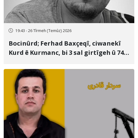
19:43 - 26 Tîrmeh (Temûz) 2026
Bocinûrd; Ferhad Baxçeqî, ciwanekî
Kurd ê Kurmanc, bi 3 sal girtîgeh û 74
qamçîyan hat cezakirin