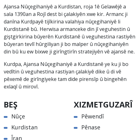
Ajansa Nûçegihaniyê a Kurdistan, roja 1ê Gelawêjê a
sala 1390an a Rojî dest bi çalakiyên xwe kir. Armanc ji
danîna Kurdpayê tijîkirina valahiya nûçegihaniyê li
Kurdistanê bû. Herwisa armanceke din jî veguhestin û
giştgirkirina bûyerên Kurdistanê û veguhestina rastiyên
bûyeran tevlî hûrgiliyan ji bo malper û nûçegihaniyên
din bû ku ew bixwe ji girîngtirîn stratejiyên vê ajansê ne.
Kurdpa, Ajansa Nûçegihaniyê a Kurdistanê ye ku ji bo
vedîtin û veguhestina rastiyan çalakiyê dike û di vê
pêxemê de girîngiyeke tam dide pirensîp û bingehên
exlaqî û mirovî.
BEŞ
XIZMETGUZARÎ
Nûçe
Pêwendî
Kurdistan
Pênase
Îran