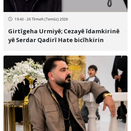
19:43 - 26 Tîrmeh (Temûz) 2026
Girtîgeha Urmiyê; Cezayê îdamkirinê
yê Serdar Qadirî Hate bicîhkirin