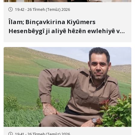
19:42 - 26 Tîrmeh (Temûz) 2026
Îlam; Binçavkirina Kiyûmers
Hesenbêygî ji aliyê hêzên ewlehiyê ve
û veguhestina wî bo cihekî nediyar
19:41 - 26 Tîrmeh (Temûz) 2026