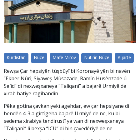
Kurdistan
Nûçe
Mafê Mirov
Nûtirîn Nûçe
Bijarte
Rewşa Çar hepsiyên tûşbûyî bi Koronayê yên bi navên
“Ekber Nûrî, Siyaweş Mûsazade, Ramîn Husênzade û
Se`îd” di nexweşxaneya “Taliqanî” a bajarê Urmiyê de
xirab hatiye ragihandin.
Pêka gotina çavkaniyekî agehdar, ew çar hepsiyane di
bendên 4-3 a girtîgeha bajarê Urmiyê de ne, ku bi
sedema xirabiya tendirustî ya wan di nexweşxaneya
“Taliqanî” li bexşa “ICU” di bin çavedêriyê de ne.