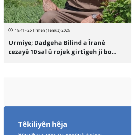
19:41 - 26 Tîrmeh (Temûz) 2026
Urmiye; Dadgeha Bilind a Îranê
cezayê 10 sal û rojek girtîgeh ji bo
Yûnis Nebîzade piştrast kir
Têkiliyên hêja