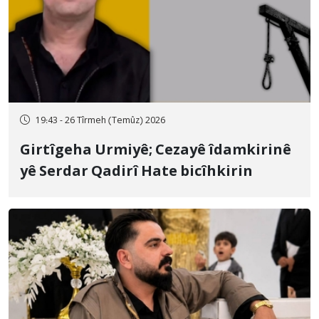
19:43 - 26 Tîrmeh (Temûz) 2026
Girtîgeha Urmiyê; Cezayê îdamkirinê
yê Serdar Qadirî Hate bicîhkirin