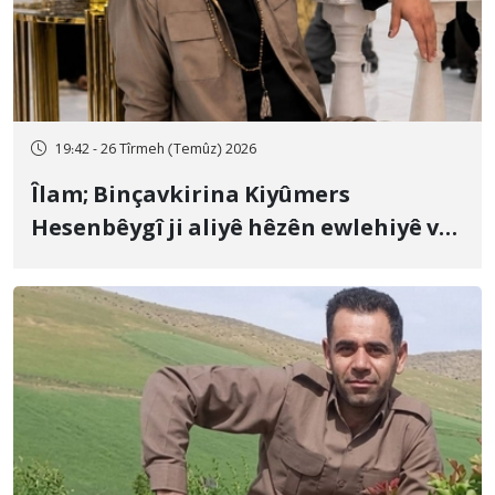
19:42 - 26 Tîrmeh (Temûz) 2026
Îlam; Binçavkirina Kiyûmers
Hesenbêygî ji aliyê hêzên ewlehiyê ve
û veguhestina wî bo cihekî nediyar