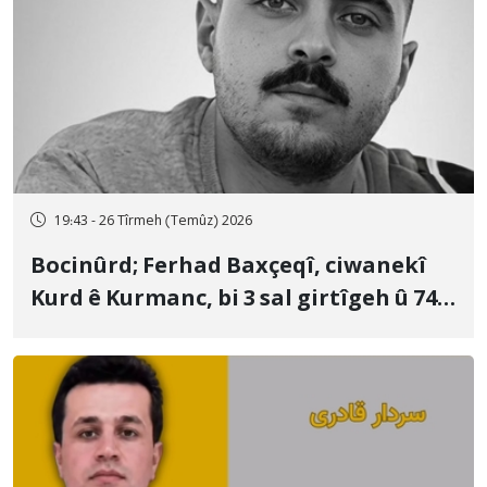
19:43 - 26 Tîrmeh (Temûz) 2026
Bocinûrd; Ferhad Baxçeqî, ciwanekî
Kurd ê Kurmanc, bi 3 sal girtîgeh û 74
qamçîyan hat cezakirin