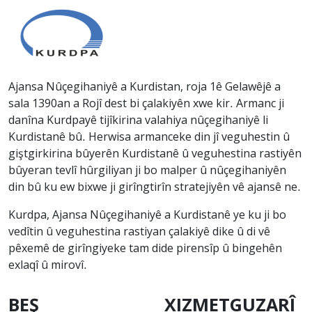
Ajansa Nûçegihaniyê a Kurdistan, roja 1ê Gelawêjê a
sala 1390an a Rojî dest bi çalakiyên xwe kir. Armanc ji
danîna Kurdpayê tijîkirina valahiya nûçegihaniyê li
Kurdistanê bû. Herwisa armanceke din jî veguhestin û
giştgirkirina bûyerên Kurdistanê û veguhestina rastiyên
bûyeran tevlî hûrgiliyan ji bo malper û nûçegihaniyên
din bû ku ew bixwe ji girîngtirîn stratejiyên vê ajansê ne.
Kurdpa, Ajansa Nûçegihaniyê a Kurdistanê ye ku ji bo
vedîtin û veguhestina rastiyan çalakiyê dike û di vê
pêxemê de girîngiyeke tam dide pirensîp û bingehên
exlaqî û mirovî.
BEŞ
XIZMETGUZARÎ