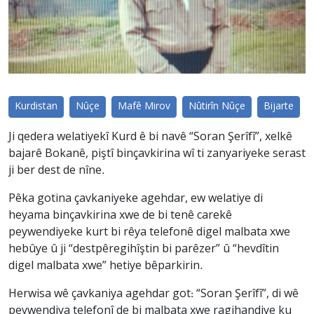
Kurdistan
Nûçe
Mafê Mirov
Nûtirîn Nûçe
Bijarte
Ji qedera welatiyekî Kurd ê bi navê “Soran Şerîfî”, xelkê
bajarê Bokanê, piştî binçavkirina wî ti zanyariyeke serast
ji ber dest de nîne.
Pêka gotina çavkaniyeke agehdar, ew welatiye di
heyama binçavkirina xwe de bi tenê carekê
peywendiyeke kurt bi rêya telefonê digel malbata xwe
hebûye û ji “destpêregihîştin bi parêzer” û “hevdîtin
digel malbata xwe” hetiye bêparkirin.
Herwisa wê çavkaniya agehdar got: “Soran Şerîfî”, di wê
peywendiya telefonî de bi malbata xwe ragihandiye ku