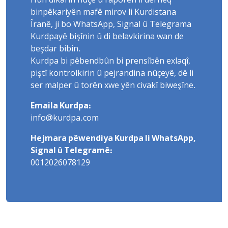
Hûn dikarin nûçe û raporên li derheq
binpêkariyên mafê mirov li Kurdistana
Îranê, ji bo WhatsApp, Signal û Telegrama
Kurdpayê bişînin û di belavkirina wan de
beşdar bibin.
Kurdpa bi pêbendbûn bi prensîbên exlaqî,
piştî kontrolkirin û pejrandina nûçeyê, dê li
ser malper û torên xwe yên civakî biweşîne.
Emaila Kurdpa:
info@kurdpa.com
Hejmara pêwendiya Kurdpa li WhatsApp,
Signal û Telegramê:
0012026078129