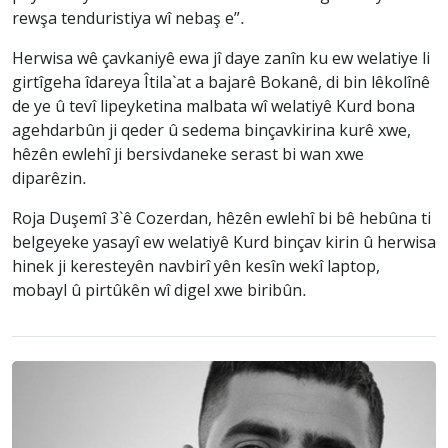
rewşa tenduristiya wî nebaş e”.
Herwisa wê çavkaniyê ewa jî daye zanîn ku ew welatiye li
girtîgeha îdareya Îtila`at a bajarê Bokanê, di bin lêkolînê
de ye û tevî lipeyketina malbata wî welatiyê Kurd bona
agehdarbûn ji qeder û sedema binçavkirina kurê xwe,
hêzên ewlehî ji bersivdaneke serast bi wan xwe
diparêzin.
Roja Duşemî 3`ê Cozerdan, hêzên ewlehî bi bê hebûna ti
belgeyeke yasayî ew welatiyê Kurd binçav kirin û herwisa
hinek ji keresteyên navbirî yên kesîn wekî laptop,
mobayl û pirtûkên wî digel xwe biribûn.