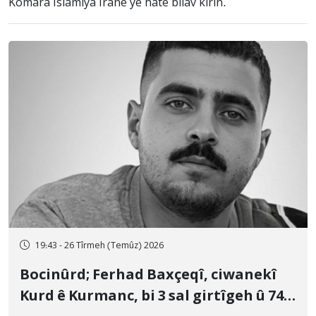
Komara Îslamiya Îranê ye hate bilav kirin.
19:43 - 26 Tîrmeh (Temûz) 2026
Bocinûrd; Ferhad Baxçeqî, ciwanekî
Kurd ê Kurmanc, bi 3 sal girtîgeh û 74