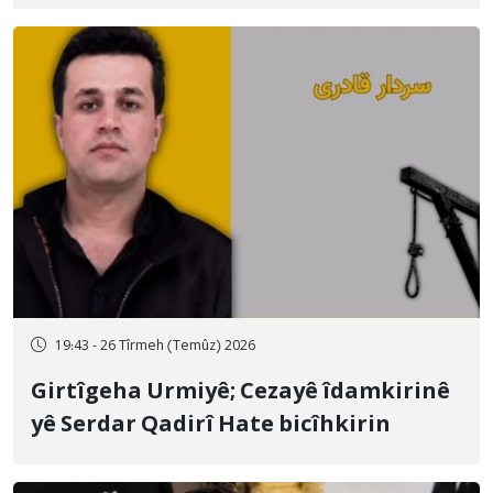
qamçîyan hat cezakirin
19:43 - 26 Tîrmeh (Temûz) 2026
Girtîgeha Urmiyê; Cezayê îdamkirinê
yê Serdar Qadirî Hate bicîhkirin