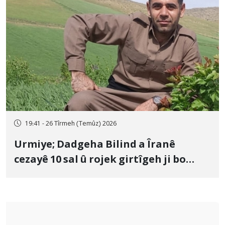
19:41 - 26 Tîrmeh (Temûz) 2026
Urmiye; Dadgeha Bilind a Îranê
cezayê 10 sal û rojek girtîgeh ji bo
Yûnis Nebîzade piştrast kir