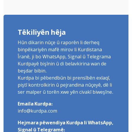
Têkiliyên hêja
Hûn dikarin nûçe û raporên li derheq
binpêkariyên mafê mirov li Kurdistana
Îranê, ji bo WhatsApp, Signal û Telegrama
Kurdpayê bişînin û di belavkirina wan de
beşdar bibin.
Kurdpa bi pêbendbûn bi prensîbên exlaqî,
piştî kontrolkirin û pejrandina nûçeyê, dê li
ser malper û torên xwe yên civakî biweşîne.
Emaila Kurdpa:
info@kurdpa.com
Hejmara pêwendiya Kurdpa li WhatsApp,
Signal û Telegramê: