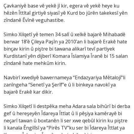
Çavkaniyê base vê yekê jî kir, egera vê yekê heye ku
hêzên Îttltaî girtiyê siyasî yê Kurd bo jûrên takekesî yên
zîndanê Êvînê veguhastibe.
Simko Xilqetî yê temen 34 salî û xelkê bajarê Mihabadê
berwar 18’ê Çileya Paşîn ya 2010’an li bajarê Erakê hate
binçav kirin û piştre bi tawana alikarî tevî partiyek
Kurdistanî yên dijberî Komara Îslamiya Îranê bi 15 salan
zîndanê hate mehkûm kirin.
Navbirî xwediyê bawernameya “Endazyariya Mêtalojî”li
zanîngeha “Senetî ya Şerîf”e û li binkeya navokî ya
bajarê Erakê kar dikir.
Simko Xilqetî li destpêka meha Adara sala bihûrî bi derba
gef û hereşeyên Îdareya Îttlat û li pêşiya kamêrayê bi
neçarî tawan û boxtanên li ser xwe qebûl kirin ku piştre
li kanala Êngilîsî ya “Pirês TV”ku ser bi Îdareya Îttlat ya