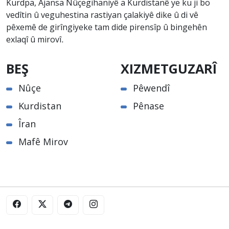
Kurdpa, Ajansa Nûçegihaniyê a Kurdistanê ye ku ji bo
vedîtin û veguhestina rastiyan çalakiyê dike û di vê
pêxemê de girîngiyeke tam dide pirensîp û bingehên
exlaqî û mirovî.
BEŞ
XIZMETGUZARÎ
Nûçe
Pêwendî
Kurdistan
Pênase
Îran
Mafê Mirov