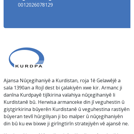
0012026078129
Ajansa Nûçegihaniyê a Kurdistan, roja 1ê Gelawêjê a
sala 1390an a Rojî dest bi çalakiyên xwe kir. Armanc ji
danîna Kurdpayê tijîkirina valahiya nûçegihaniyê li
Kurdistanê bû. Herwisa armanceke din jî veguhestin û
giştgirkirina bûyerên Kurdistanê û veguhestina rastiyên
bûyeran tevlî hûrgiliyan ji bo malper û nûçegihaniyên
din bû ku ew bixwe ji girîngtirîn stratejiyên vê ajansê ne.