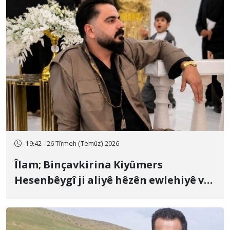
19:42 - 26 Tîrmeh (Temûz) 2026
Îlam; Binçavkirina Kiyûmers
Hesenbêygî ji aliyê hêzên ewlehiyê ve
û veguhestina wî bo cihekî nediyar