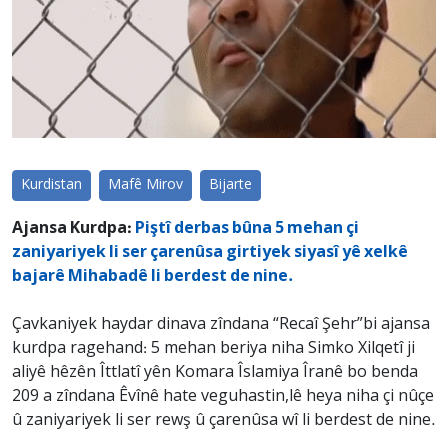
Kurdistan
Mafê Mirov
Bijarte
Ajansa Kurdpa:
Piştî derbas bûna 5 mehan çi
zaniyariyek li ser çarenûsa girtiyek siyasî yê xelkê
bajarê Mihabadê li berdest de nine.
Çavkaniyek haydar dinava zîndana “Recaî Şehr”bi ajansa
kurdpa ragehand: 5 mehan beriya niha Simko Xilqetî ji
aliyê hêzên Îttlatî yên Komara Îslamiya Îranê bo benda
209 a zîndana Êvînê hate veguhastin,lê heya niha çi nûçe
û zaniyariyek li ser rewş û çarenûsa wî li berdest de nine.