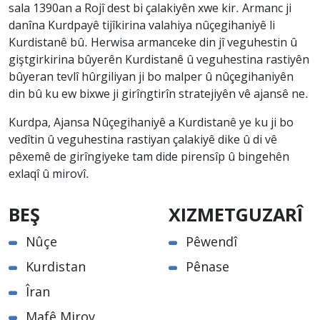
sala 1390an a Rojî dest bi çalakiyên xwe kir. Armanc ji
danîna Kurdpayê tijîkirina valahiya nûçegihaniyê li
Kurdistanê bû. Herwisa armanceke din jî veguhestin û
giştgirkirina bûyerên Kurdistanê û veguhestina rastiyên
bûyeran tevlî hûrgiliyan ji bo malper û nûçegihaniyên
din bû ku ew bixwe ji girîngtirîn stratejiyên vê ajansê ne.
Kurdpa, Ajansa Nûçegihaniyê a Kurdistanê ye ku ji bo
vedîtin û veguhestina rastiyan çalakiyê dike û di vê
pêxemê de girîngiyeke tam dide pirensîp û bingehên
exlaqî û mirovî.
BEŞ
XIZMETGUZARÎ
Nûçe
Pêwendî
Kurdistan
Pênase
Îran
Mafê Mirov