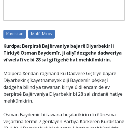
Kurdistan
Mafê Mirov
Kurdpa: Berpirsê Bajêrvaniya bajarê Diyarbekir li
Tirkiyê Osman Baydemîr, ji aliyî dezgeha dadweriya
vî welatî ve bi 28 sal gitîgehê hat mehkûmkirin.
Malpera Xendan ragihand ku Dadverê Giştî yê bajarê
Diyarbekir şîkayetnameyek dijî Baydemîr pêşkeşî
dadgeha bilind ya tawanan kiriye û di encam de ev
berpirsê Bajêrvaniya Diyarbekir bi 28 sal zîndanê hatiye
mehkûmkirin.
Osman Baydemîr bi tawana beşdarîkirin di rêûresma
veşartina termê 7 gerîlayên Partiya Karkerên Kurdistanê