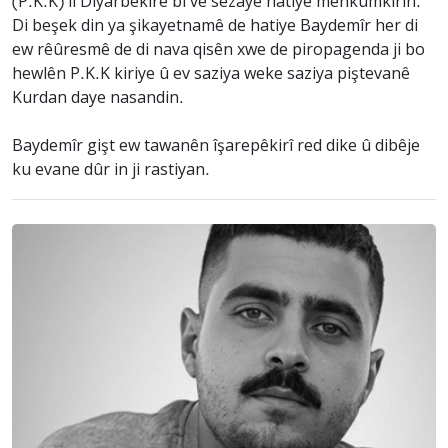
(P.K.K) li Diyarbekirê bi vê sezayê hatiye mehkûmkirin.
Di beşek din ya şikayetnamê de hatiye Baydemîr her di
ew rêûresmê de di nava qisên xwe de piropagenda ji bo
hewlên P.K.K kiriye û ev saziya weke saziya piştevanê
Kurdan daye nasandin.
Baydemîr gişt ew tawanên îşarepêkirî red dike û dibêje
ku evane dûr in ji rastiyan.