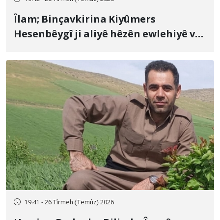
Îlam; Binçavkirina Kiyûmers
Hesenbêygî ji aliyê hêzên ewlehiyê ve
û veguhestina wî bo cihekî nediyar
19:41 - 26 Tîrmeh (Temûz) 2026