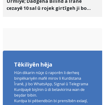
Urmiye; Dadgeha Bilind a Îranê
cezayê 10 sal û rojek girtîgeh ji bo
Yûnis Nebîzade piştrast kir
Têkiliyên hêja
Hûn dikarin nûçe û raporên li derheq
binpêkariyên mafê mirov li Kurdistana
Îranê, ji bo WhatsApp, Signal û Telegrama
Kurdpayê bişînin û di belavkirina wan de
beşdar bibin.
Kurdpa bi pêbendbûn bi prensîbên exlaqî,