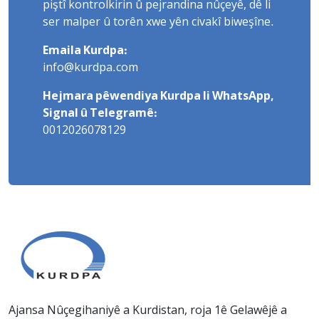
piştî kontrolkirin û pejrandina nûçeyê, dê li
ser malper û torên xwe yên civakî biweşîne.
Emaila Kurdpa:
info@kurdpa.com
Hejmara pêwendiya Kurdpa li WhatsApp,
Signal û Telegramê:
0012026078129
Ajansa Nûçegihaniyê a Kurdistan, roja 1ê Gelawêjê a