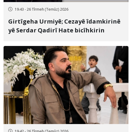
19:43 - 26 Tîrmeh (Temûz) 2026
Girtîgeha Urmiyê; Cezayê îdamkirinê
yê Serdar Qadirî Hate bicîhkirin
19:42 - 26 Tîrmeh (Temûz) 2026