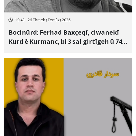
19:43 - 26 Tîrmeh (Temûz) 2026
Bocinûrd; Ferhad Baxçeqî, ciwanekî
Kurd ê Kurmanc, bi 3 sal girtîgeh û 74
qamçîyan hat cezakirin