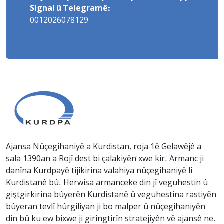
Signal û Telegramê:
0012026078129
Ajansa Nûçegihaniyê a Kurdistan, roja 1ê Gelawêjê a
sala 1390an a Rojî dest bi çalakiyên xwe kir. Armanc ji
danîna Kurdpayê tijîkirina valahiya nûçegihaniyê li
Kurdistanê bû. Herwisa armanceke din jî veguhestin û
giştgirkirina bûyerên Kurdistanê û veguhestina rastiyên
bûyeran tevlî hûrgiliyan ji bo malper û nûçegihaniyên
din bû ku ew bixwe ji girîngtirîn stratejiyên vê ajansê ne.