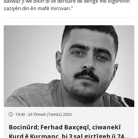
daxwaz ji we dikin di vê derbarê de dengê me bigehînin
saziyên din ên mafê mirovan.”
19:43 - 26 Tîrmeh (Temûz) 2026
Bocinûrd; Ferhad Baxçeqî, ciwanekî
Kurd ê Kurmanc, bi 3 sal girtîgeh û 74