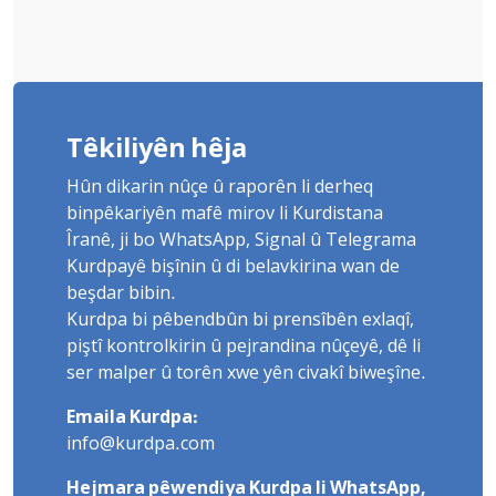
Têkiliyên hêja
Hûn dikarin nûçe û raporên li derheq
binpêkariyên mafê mirov li Kurdistana
Îranê, ji bo WhatsApp, Signal û Telegrama
Kurdpayê bişînin û di belavkirina wan de
beşdar bibin.
Kurdpa bi pêbendbûn bi prensîbên exlaqî,
piştî kontrolkirin û pejrandina nûçeyê, dê li
ser malper û torên xwe yên civakî biweşîne.
Emaila Kurdpa:
info@kurdpa.com
Hejmara pêwendiya Kurdpa li WhatsApp,