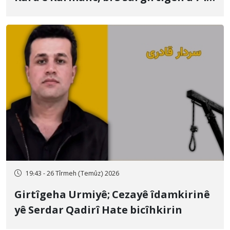
qamçîyan hat cezakirin
19:43 - 26 Tîrmeh (Temûz) 2026
Girtîgeha Urmiyê; Cezayê îdamkirinê
yê Serdar Qadirî Hate bicîhkirin