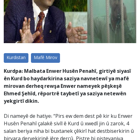
Kurdistan
Mafê Mirov
Kurdpa: Malbata Enwer Husên Penahî, girtiyê siyasî
ên Kurd bo haydarkirina saziya navnetewî ya mafê
mirovan derheq rewşa Enwer nameyek pêşkeşê
Ehmed Şehîd, rêportrê taybetî ya saziya netewên
yekgirtî dikin.
Di nameyê de hatiye: “Pirs ew dem dest pê kir ku Enwer
Husên Penahî çalakê sivîl ê Kurd û xwedî jin û zarok, 4
salan beriya niha bi buxtanek çêkirî hat destbiserkirin û
biryara dervekirinê jêre derçû. Piştre bi piştevaniya