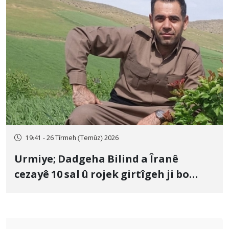
19:41 - 26 Tîrmeh (Temûz) 2026
Urmiye; Dadgeha Bilind a Îranê
cezayê 10 sal û rojek girtîgeh ji bo
Yûnis Nebîzade piştrast kir