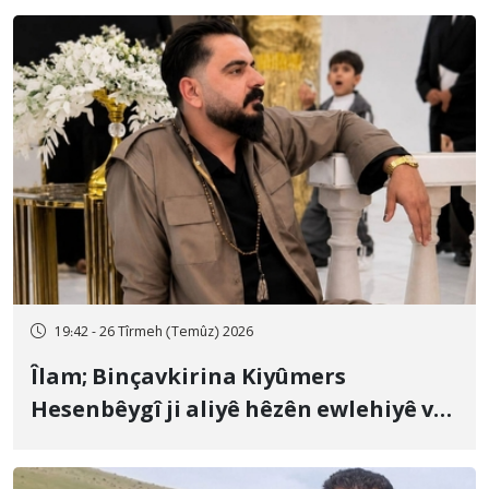
19:42 - 26 Tîrmeh (Temûz) 2026
Îlam; Binçavkirina Kiyûmers
Hesenbêygî ji aliyê hêzên ewlehiyê ve
û veguhestina wî bo cihekî nediyar