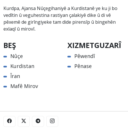
Kurdpa, Ajansa Nûçegihaniyê a Kurdistanê ye ku ji bo
vedîtin û veguhestina rastiyan çalakiyê dike û di vê
pêxemê de girîngiyeke tam dide pirensîp û bingehên
exlaqî û mirovî.
BEŞ
XIZMETGUZARÎ
Nûçe
Pêwendî
Kurdistan
Pênase
Îran
Mafê Mirov