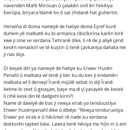
navendên Mafê Mirovan û çalakên sivîl ên Yekitiya
Ewrûpa, biryara îdamê bo 6 sal zîndanê hat guhertin.
Herwiha di doma nameyê de hatiye dema Eşref kurê
duhem yê malbatê ku bi armanca cîbicîkirina karên birê
xwe ji sine ve serdana Tehranê dike, li rê de ji aliyê çend
kesên nenaskirî ve tê kuştin û tenê çavkaniya dahata me
ji nav diçe.
Di beşek din ya nameyê de hatiye ku Enwer Husên
Penahî û malbata wî tenê ji ber ku du kes ji endamên
malbata wî li derveyî Îranê mijûlê xebat in dijî Îranê
ketine bi zext û givaşan, başe ma di çi yasayek de kesek
li cihê kesk din tê dadgehî kirin?!.
Name di dawiyê de bas ji rewşa xirab ya tenduustiya
Enwer Husênpenahî dike û dibêje: “Rewşa tendurustiya
Enwer pir xirab e û hikûmet rê nade ku serdana
doktorên taybet bike. Lewra tenê hêviya me hûn in û em