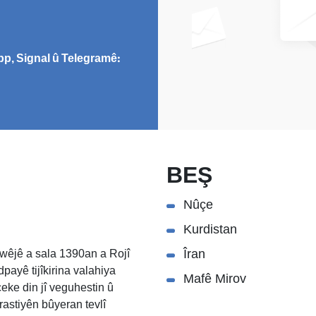
p, Signal û Telegramê:
BEŞ
Nûçe
Kurdistan
Îran
wêjê a sala 1390an a Rojî
payê tijîkirina valahiya
Mafê Mirov
eke din jî veguhestin û
rastiyên bûyeran tevlî