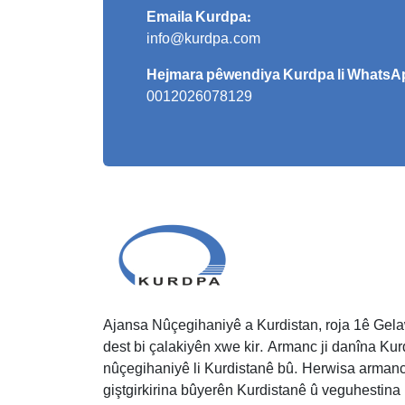
Emaila Kurdpa:
info@kurdpa.com
Hejmara pêwendiya Kurdpa li WhatsAp
0012026078129
Ajansa Nûçegihaniyê a Kurdistan, roja 1ê Gela
dest bi çalakiyên xwe kir. Armanc ji danîna Kurd
nûçegihaniyê li Kurdistanê bû. Herwisa armanc
giştgirkirina bûyerên Kurdistanê û veguhestina 