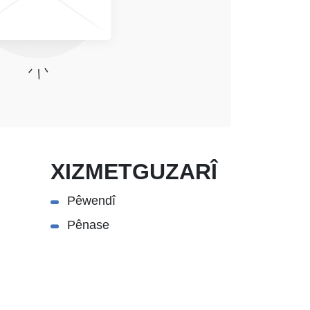
XIZMETGUZARÎ
Pêwendî
Pênase