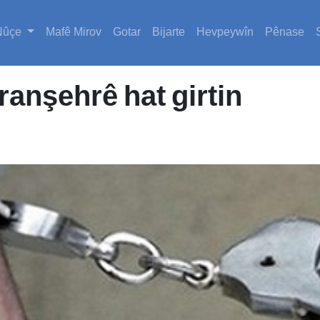
Nûçe
Mafê Mirov
Gotar
Bijarte
Hevpeywîn
Pênase
ranşehrê hat girtin