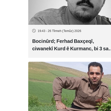
19:43 - 26 Tîrmeh (Temûz) 2026
Bocinûrd; Ferhad Baxçeqî,
ciwanekî Kurd ê Kurmanc, bi 3 sal
girtîgeh û 74 qamçîyan hat
cezakirin