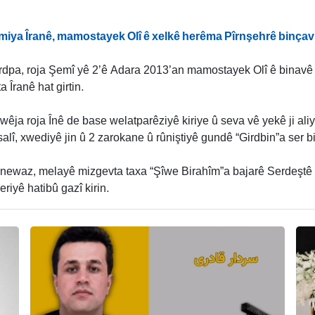
amiya Îranê, mamostayek Olî ê xelkê herêma Pîrnşehrê binçav
kurdpa, roja Şemî yê 2’ê Adara 2013’an mamostayek Olî ê binav
 Îranê hat girtin.
ja roja Înê de base welatparêziyê kiriye û seva vê yekê ji aliyê
lî, xwediyê jin û 2 zarokane û rûniştiyê gundê “Girdbin”a ser b
ewaz, melayê mizgevta taxa “Şîwe Birahîm”a bajarê Serdeştê s
iyê hatibû gazî kirin.