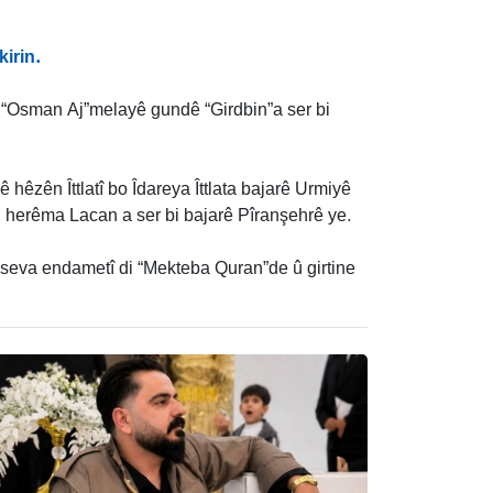
kirin.
ê “Osman Aj”melayê gundê “Girdbin”a ser bi
 hêzên Îttlatî bo Îdareya Îttlata bajarê Urmiyê
i herêma Lacan a ser bi bajarê Pîranşehrê ye.
eva endametî di “Mekteba Quran”de û girtine