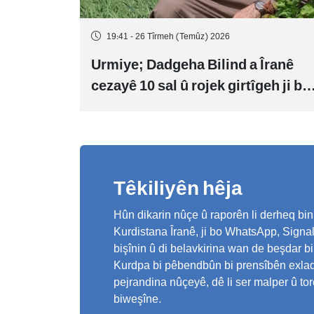
19:41 - 26 Tîrmeh (Temûz) 2026
Urmiye; Dadgeha Bilind a Îranê
cezayê 10 sal û rojek girtîgeh ji bo
Yûnis Nebîzade piştrast kir
Têkiliyên hêja
Hûn dikarin nûçe û raporên li derheq bin
Kurdistana Îranê, ji bo WhatsApp, Sign
bişînin û di belavkirina wan de beşdar bi
Kurdpa bi pêbendbûn bi prensîbên exlaqî, 
pejrandina nûçeyê, dê li ser malper û to
biweşîne.