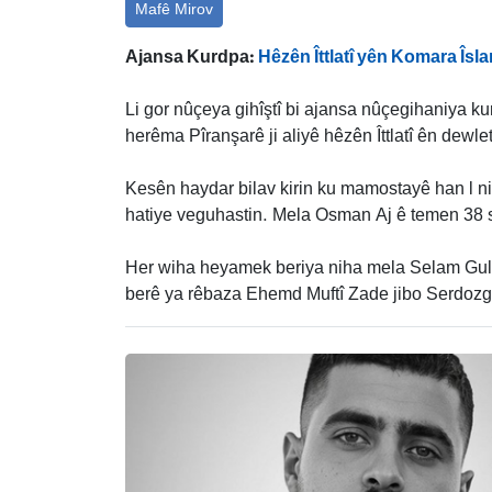
Mafê Mirov
Ajansa Kurdpa:
Hêzên Îttlatî yên Komara Îsl
Li gor nûçeya gihîştî bi ajansa nûçegihaniya 
herêma Pîranşarê ji aliyê hêzên Îttlatî ên dewleta
Kesên haydar bilav kirin ku mamostayê han l niwê
hatiye veguhastin. Mela Osman Aj ê temen 38 sa
Her wiha heyamek beriya niha mela Selam Guln
berê ya rêbaza Ehemd Muftî Zade jibo Serdozger