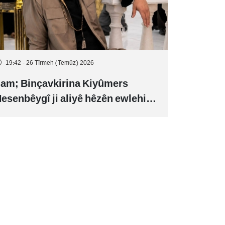
19:42 - 26 Tîrmeh (Temûz) 2026
lam; Binçavkirina Kiyûmers
esenbêygî ji aliyê hêzên ewlehiyê
e û veguhestina wî bo cihekî
ediyar