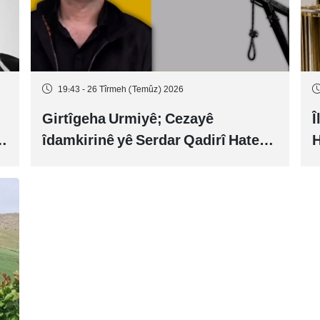
19:43 - 26 Tîrmeh (Temûz) 2026
Girtîgeha Urmiyê; Cezayê
Î
îdamkirinê yê Serdar Qadirî Hate
H
bicîhkirin
v
n