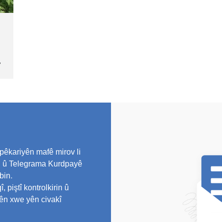
pêkariyên mafê mirov li
al û Telegrama Kurdpayê
bin.
piştî kontrolkirin û
rên xwe yên civakî