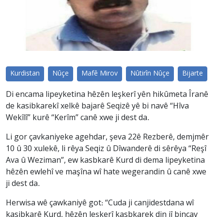
Kurdistan
Nûçe
Mafê Mirov
Nûtirîn Nûçe
Bijarte
Di encama lipeyketina hêzên leşkerî yên hikûmeta Îranê
de kasibkarekî xelkê bajarê Seqizê yê bi navê “Hîva
Wekîlî” kurê “Kerîm” canê xwe ji dest da.
Li gor çavkaniyeke agehdar, şeva 22ê Rezberê, demjmêr
10 û 30 xulekê, li rêya Seqiz û Dîwanderê di sêrêya “Reşî
Ava û Weziman”, ew kasbkarê Kurd di dema lipeyketina
hêzên ewlehî ve maşîna wî hate wegerandin û canê xwe
ji dest da.
Herwisa wê çawkaniyê got: “Cuda ji canjidestdana wî
kasibkarê Kurd, hêzên leşkerî kasbkarek din jî binçav