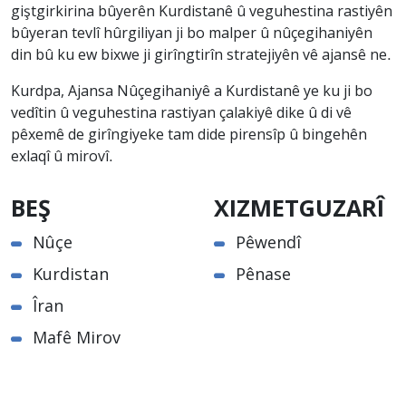
giştgirkirina bûyerên Kurdistanê û veguhestina rastiyên
bûyeran tevlî hûrgiliyan ji bo malper û nûçegihaniyên
din bû ku ew bixwe ji girîngtirîn stratejiyên vê ajansê ne.
Kurdpa, Ajansa Nûçegihaniyê a Kurdistanê ye ku ji bo
vedîtin û veguhestina rastiyan çalakiyê dike û di vê
pêxemê de girîngiyeke tam dide pirensîp û bingehên
exlaqî û mirovî.
BEŞ
XIZMETGUZARÎ
Nûçe
Pêwendî
Kurdistan
Pênase
Îran
Mafê Mirov