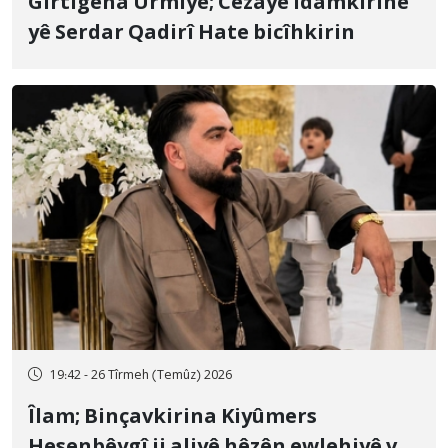
Girtîgeha Urmiyê; Cezayê îdamkirinê
yê Serdar Qadirî Hate bicîhkirin
19:42 - 26 Tîrmeh (Temûz) 2026
Îlam; Binçavkirina Kiyûmers
Hesenbêygî ji aliyê hêzên ewlehiyê ve