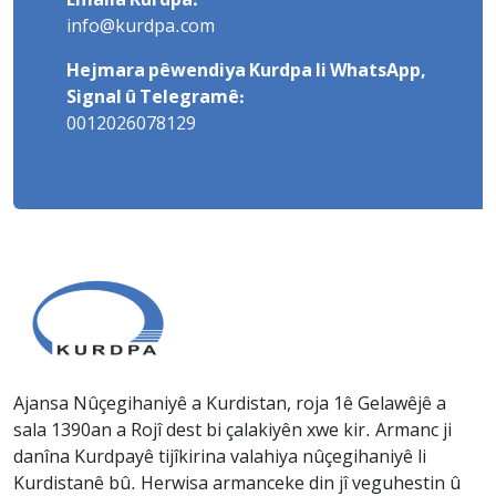
Emaila Kurdpa:
info@kurdpa.com
Hejmara pêwendiya Kurdpa li WhatsApp,
Signal û Telegramê:
0012026078129
Ajansa Nûçegihaniyê a Kurdistan, roja 1ê Gelawêjê a
sala 1390an a Rojî dest bi çalakiyên xwe kir. Armanc ji
danîna Kurdpayê tijîkirina valahiya nûçegihaniyê li
Kurdistanê bû. Herwisa armanceke din jî veguhestin û