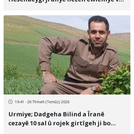
û veguhestina wî bo cihekî nediyar
19:41 - 26 Tîrmeh (Temûz) 2026
Urmiye; Dadgeha Bilind a Îranê
cezayê 10 sal û rojek girtîgeh ji bo
Yûnis Nebîzade piştrast kir