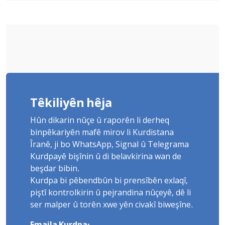
Têkiliyên hêja
Hûn dikarin nûçe û raporên li derheq
binpêkariyên mafê mirov li Kurdistana
Îranê, ji bo WhatsApp, Signal û Telegrama
Kurdpayê bişînin û di belavkirina wan de
beşdar bibin.
Kurdpa bi pêbendbûn bi prensîbên exlaqî,
piştî kontrolkirin û pejrandina nûçeyê, dê li
ser malper û torên xwe yên civakî biweşîne.