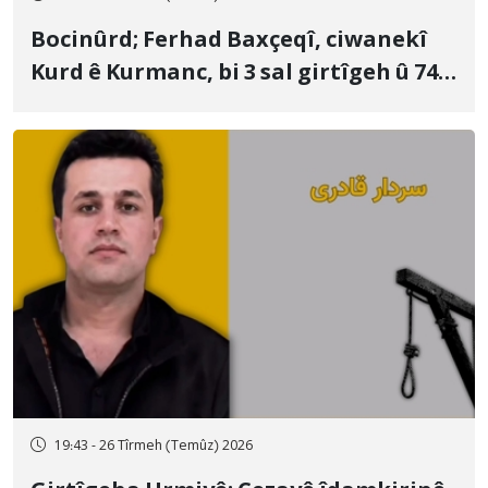
Bocinûrd; Ferhad Baxçeqî, ciwanekî
Kurd ê Kurmanc, bi 3 sal girtîgeh û 74
qamçîyan hat cezakirin
19:43 - 26 Tîrmeh (Temûz) 2026