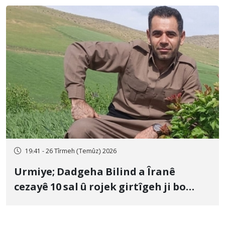
19:41 - 26 Tîrmeh (Temûz) 2026
Urmiye; Dadgeha Bilind a Îranê
cezayê 10 sal û rojek girtîgeh ji bo
Yûnis Nebîzade piştrast kir