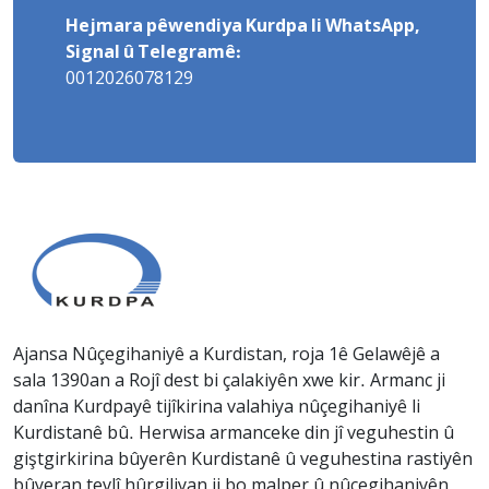
Hejmara pêwendiya Kurdpa li WhatsApp,
Signal û Telegramê:
0012026078129
Ajansa Nûçegihaniyê a Kurdistan, roja 1ê Gelawêjê a
sala 1390an a Rojî dest bi çalakiyên xwe kir. Armanc ji
danîna Kurdpayê tijîkirina valahiya nûçegihaniyê li
Kurdistanê bû. Herwisa armanceke din jî veguhestin û
giştgirkirina bûyerên Kurdistanê û veguhestina rastiyên
bûyeran tevlî hûrgiliyan ji bo malper û nûçegihaniyên