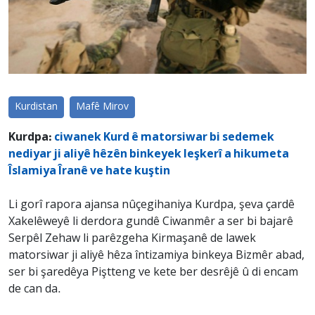
Kurdistan
Mafê Mirov
Kurdpa:
ciwanek Kurd ê matorsiwar bi sedemek
nediyar ji aliyê hêzên binkeyek leşkerî a hikumeta
Îslamiya Îranê ve hate kuştin
Li gorî rapora ajansa nûçegihaniya Kurdpa, şeva çardê
Xakelêweyê li derdora gundê Ciwanmêr a ser bi bajarê
Serpêl Zehaw li parêzgeha Kirmaşanê de lawek
matorsiwar ji aliyê hêza întizamiya binkeya Bizmêr abad,
ser bi şaredêya Piştteng ve kete ber desrêjê û di encam
de can da.