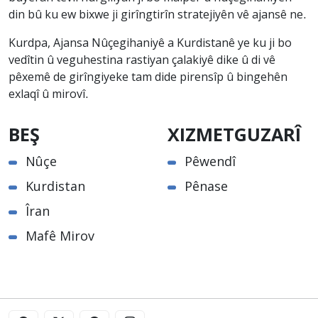
din bû ku ew bixwe ji girîngtirîn stratejiyên vê ajansê ne.
Kurdpa, Ajansa Nûçegihaniyê a Kurdistanê ye ku ji bo
vedîtin û veguhestina rastiyan çalakiyê dike û di vê
pêxemê de girîngiyeke tam dide pirensîp û bingehên
exlaqî û mirovî.
BEŞ
XIZMETGUZARÎ
Nûçe
Pêwendî
Kurdistan
Pênase
Îran
Mafê Mirov