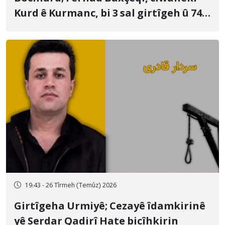
Kurd ê Kurmanc, bi 3 sal girtîgeh û 74
qamçîyan hat cezakirin
19:43 - 26 Tîrmeh (Temûz) 2026
Girtîgeha Urmiyê; Cezayê îdamkirinê
yê Serdar Qadirî Hate bicîhkirin