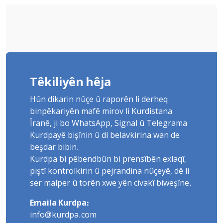
Têkiliyên hêja
Hûn dikarin nûçe û raporên li derheq
binpêkariyên mafê mirov li Kurdistana
Îranê, ji bo WhatsApp, Signal û Telegrama
Kurdpayê bişînin û di belavkirina wan de
beşdar bibin.
Kurdpa bi pêbendbûn bi prensîbên exlaqî,
piştî kontrolkirin û pejrandina nûçeyê, dê li
ser malper û torên xwe yên civakî biweşîne.
Emaila Kurdpa:
info@kurdpa.com