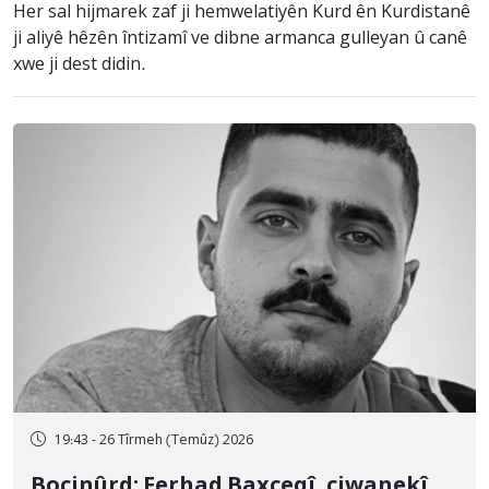
Her sal hijmarek zaf ji hemwelatiyên Kurd ên Kurdistanê
ji aliyê hêzên întizamî ve dibne armanca gulleyan û canê
xwe ji dest didin.
19:43 - 26 Tîrmeh (Temûz) 2026
Bocinûrd; Ferhad Baxçeqî, ciwanekî