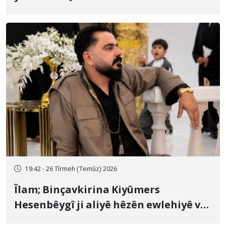
19:42 - 26 Tîrmeh (Temûz) 2026
Îlam; Binçavkirina Kiyûmers
Hesenbêygî ji aliyê hêzên ewlehiyê ve
û veguhestina wî bo cihekî nediyar