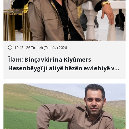
19:42 - 26 Tîrmeh (Temûz) 2026
Îlam; Binçavkirina Kiyûmers
Hesenbêygî ji aliyê hêzên ewlehiyê ve
û veguhestina wî bo cihekî nediyar