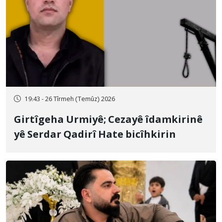
19:43 - 26 Tîrmeh (Temûz) 2026
Girtîgeha Urmiyê; Cezayê îdamkirinê
yê Serdar Qadirî Hate bicîhkirin