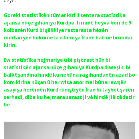
deye.
Gorekî statîstîkên tûmar kirî li sentera statîstîka
ajansa nûçe gihaniya Kurdpa, li midê heyva borî de 9
kolberên Kurd bi şêlikiya rasterasta hêzên
milîtariyên hukûmeta islamiya Îranê hatine birîndar
kirin.
Ew statîstîka hejmariye û bi pişt rast bûn bi
statîstîkên ajansa nûçe gihaniya Kurdpa diweşin, bi
balkêşandina hindê ku nebûna ragihandunên azad bo
kom kirina nûçan û her wisa anormal bûna rewşên
asayişa herêmên Kurd rûniştiyên Îran bi taybet şarên
serhedî, dibe ku hejmara serast ji vê hindê jîê zêdetir
be.