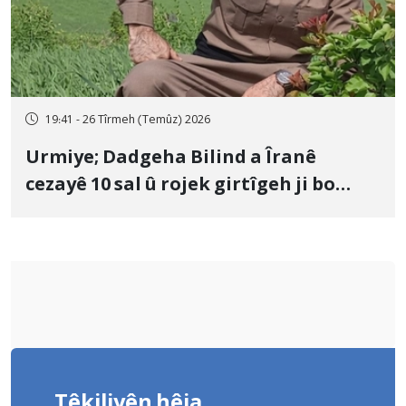
19:41 - 26 Tîrmeh (Temûz) 2026
Urmiye; Dadgeha Bilind a Îranê
cezayê 10 sal û rojek girtîgeh ji bo
Yûnis Nebîzade piştrast kir
Têkiliyên hêja