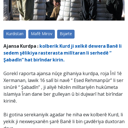
Kurdistan
Mafê Mirov
Bijarte
Ajansa Kurdpa :
kolberik Kurd ji xelkê dewera Banê li
sedem şêlikiya rasterasta milîtaran li serhedê “
Şabadîn” hat birîndar kirin.
Gorekî raporta ajansa nûçe gihaniya kurdpa, roja Înî 1ê
Xermanan, lawik 16 salî bi navê “ Esed Rehmanpûr” li ser
sinûrê “ Şabadîn” , ji aliyê hêzên milîtariyên hukûmeta
islamiya Îran dane ber gulleyan û bi dujwarî hat birîndar
kirinê.
Bi gotina serekaniyik agadar he niha ew kolberê Kurd, li
yekik ji nexweşxanên şarê Banê li bin çavdêriya duxtoran