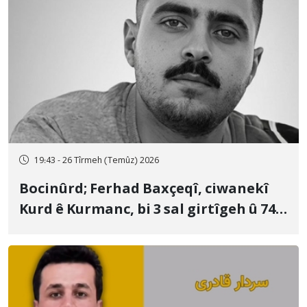
19:43 - 26 Tîrmeh (Temûz) 2026
Bocinûrd; Ferhad Baxçeqî, ciwanekî
Kurd ê Kurmanc, bi 3 sal girtîgeh û 74
qamçîyan hat cezakirin