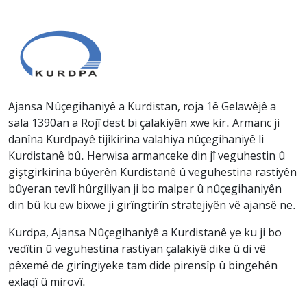
Ajansa Nûçegihaniyê a Kurdistan, roja 1ê Gelawêjê a
sala 1390an a Rojî dest bi çalakiyên xwe kir. Armanc ji
danîna Kurdpayê tijîkirina valahiya nûçegihaniyê li
Kurdistanê bû. Herwisa armanceke din jî veguhestin û
giştgirkirina bûyerên Kurdistanê û veguhestina rastiyên
bûyeran tevlî hûrgiliyan ji bo malper û nûçegihaniyên
din bû ku ew bixwe ji girîngtirîn stratejiyên vê ajansê ne.
Kurdpa, Ajansa Nûçegihaniyê a Kurdistanê ye ku ji bo
vedîtin û veguhestina rastiyan çalakiyê dike û di vê
pêxemê de girîngiyeke tam dide pirensîp û bingehên
exlaqî û mirovî.