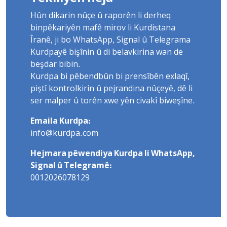
Hûn dikarin nûçe û raporên li derheq
binpêkariyên mafê mirov li Kurdistana
Îranê, ji bo WhatsApp, Signal û Telegrama
Kurdpayê bişînin û di belavkirina wan de
beşdar bibin.
Kurdpa bi pêbendbûn bi prensîbên exlaqî,
piştî kontrolkirin û pejrandina nûçeyê, dê li
ser malper û torên xwe yên civakî biweşîne.
Emaila Kurdpa:
info@kurdpa.com
Hejmara pêwendiya Kurdpa li WhatsApp,
Signal û Telegramê:
0012026078129