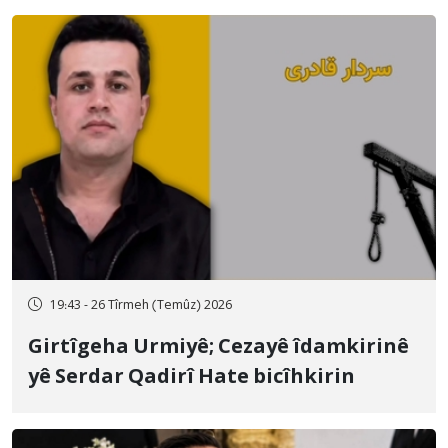
19:43 - 26 Tîrmeh (Temûz) 2026
Girtîgeha Urmiyê; Cezayê îdamkirinê
yê Serdar Qadirî Hate bicîhkirin