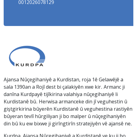
0012026078129
Ajansa Nûçegihaniyê a Kurdistan, roja 1ê Gelawêjê a
sala 1390an a Rojî dest bi çalakiyên xwe kir. Armanc ji
danîna Kurdpayê tijîkirina valahiya nûçegihaniyê li
Kurdistanê bû. Herwisa armanceke din jî veguhestin û
giştgirkirina bûyerên Kurdistanê û veguhestina rastiyên
bûyeran tevlî hûrgiliyan ji bo malper û nûçegihaniyên
din bû ku ew bixwe ji girîngtirîn stratejiyên vê ajansê ne.
Kurdpa, Ajansa Nûçegihaniyê a Kurdistanê ye ku ji bo