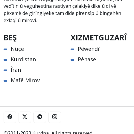
vedîtin û veguhestina rastiyan çalakiyê dike û di vê
pêxemê de girîngiyeke tam dide pirensîp û bingehên
exlaqî û mirovî.
BEŞ
XIZMETGUZARÎ
Nûçe
Pêwendî
Kurdistan
Pênase
Îran
Mafê Mirov
©2011-2023 Kurdpa. All rights reserved