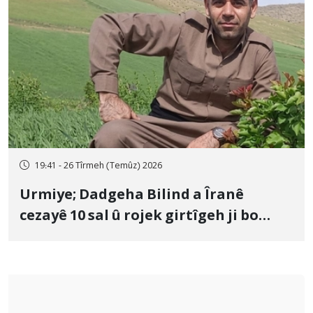
19:41 - 26 Tîrmeh (Temûz) 2026
Urmiye; Dadgeha Bilind a Îranê
cezayê 10 sal û rojek girtîgeh ji bo
Yûnis Nebîzade piştrast kir