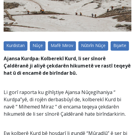
Kurdistan
Nûçe
Mafê Mirov
Nûtirîn Nûçe
Bijarte
Ajansa Kurdpa: Kolberekî Kurd, li ser sînorê
Çaldêranê ji aliyê çekdarên hikumetê ve rastî teqeyê
hat û di encamê de birîndar bû.
Li gorî raporta ku gihîştiye Ajansa Nûçegihaniya “
Kurdpa”yê, di rojên derbasbûyî de, kolberekî Kurd bi
navê “ Mihemed Miraz “ di encama teqeya çekdarên
hikumetê de li ser sînorê Çaldêranê hate birîndarkirin.
Ew kolberê Kurd bê hoşdarî li gundê “Mûradlû” ê ser bi