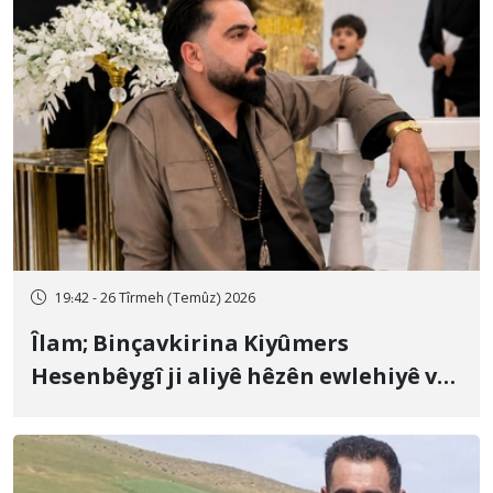
19:42 - 26 Tîrmeh (Temûz) 2026
Îlam; Binçavkirina Kiyûmers
Hesenbêygî ji aliyê hêzên ewlehiyê ve
û veguhestina wî bo cihekî nediyar