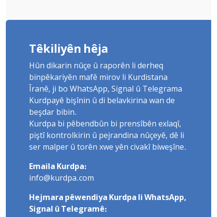
Têkiliyên hêja
Hûn dikarin nûçe û raporên li derheq
binpêkariyên mafê mirov li Kurdistana
Îranê, ji bo WhatsApp, Signal û Telegrama
Kurdpayê bişînin û di belavkirina wan de
beşdar bibin.
Kurdpa bi pêbendbûn bi prensîbên exlaqî,
piştî kontrolkirin û pejrandina nûçeyê, dê li
ser malper û torên xwe yên civakî biweşîne.
Emaila Kurdpa:
info@kurdpa.com
Hejmara pêwendiya Kurdpa li WhatsApp,
Signal û Telegramê: