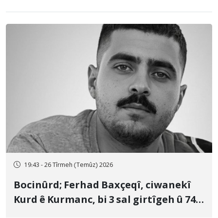
19:43 - 26 Tîrmeh (Temûz) 2026
Bocinûrd; Ferhad Baxçeqî, ciwanekî
Kurd ê Kurmanc, bi 3 sal girtîgeh û 74
qamçîyan hat cezakirin