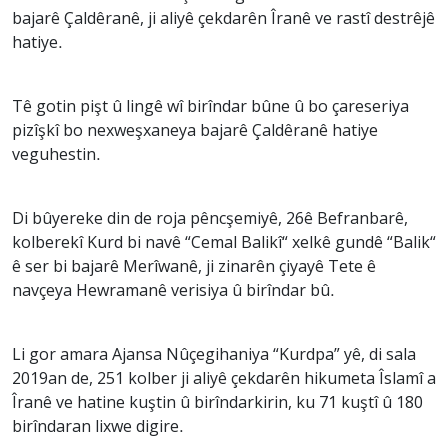
bajarê Çaldêranê, ji aliyê çekdarên Îranê ve rastî destrêjê
hatiye.
Tê gotin pişt û lingê wî birîndar bûne û bo çareseriya
pizîşkî bo nexweşxaneya bajarê Çaldêranê hatiye
veguhestin.
Di bûyereke din de roja pêncşemiyê, 26ê Befranbarê,
kolberekî Kurd bi navê “Cemal Balikî“ xelkê gundê “Balik“
ê ser bi bajarê Merîwanê, ji zinarên çiyayê Tete ê
navçeya Hewramanê verisiya û birîndar bû.
Li gor amara Ajansa Nûçegihaniya “Kurdpa” yê, di sala
2019an de, 251 kolber ji aliyê çekdarên hikumeta Îslamî a
Îranê ve hatine kuştin û birîndarkirin, ku 71 kuştî û 180
birîndaran lixwe digire.