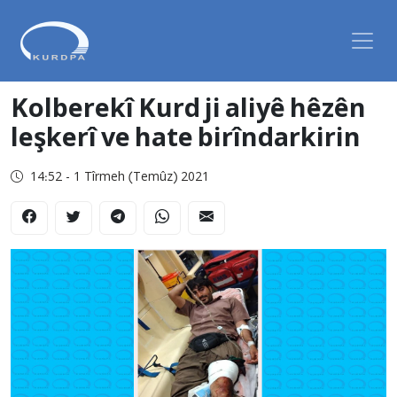
Kolberekî Kurd ji aliyê hêzên
leşkerî ve hate birîndarkirin
14:52 - 1 Tîrmeh (Temûz) 2021