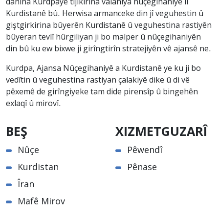
danîna Kurdpayê tijîkirina valahiya nûçegihaniyê li
Kurdistanê bû. Herwisa armanceke din jî veguhestin û
giştgirkirina bûyerên Kurdistanê û veguhestina rastiyên
bûyeran tevlî hûrgiliyan ji bo malper û nûçegihaniyên
din bû ku ew bixwe ji girîngtirîn stratejiyên vê ajansê ne.
Kurdpa, Ajansa Nûçegihaniyê a Kurdistanê ye ku ji bo
vedîtin û veguhestina rastiyan çalakiyê dike û di vê
pêxemê de girîngiyeke tam dide pirensîp û bingehên
exlaqî û mirovî.
BEŞ
XIZMETGUZARÎ
Nûçe
Pêwendî
Kurdistan
Pênase
Îran
Mafê Mirov