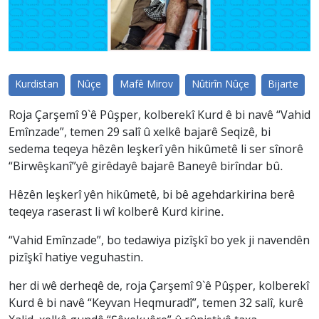
Kurdistan
Nûçe
Mafê Mirov
Nûtirîn Nûçe
Bijarte
Roja Çarşemî 9`ê Pûşper, kolberekî Kurd ê bi navê “Vahid
Emînzade”, temen 29 salî û xelkê bajarê Seqizê, bi
sedema teqeya hêzên leşkerî yên hikûmetê li ser sînorê
“Birwêşkanî”yê girêdayê bajarê Baneyê birîndar bû.
Hêzên leşkerî yên hikûmetê, bi bê agehdarkirina berê
teqeya raserast li wî kolberê Kurd kirine.
“Vahid Emînzade”, bo tedawiya pizîşkî bo yek ji navendên
pizîşkî hatiye veguhastin.
her di wê derheqê de, roja Çarşemî 9`ê Pûşper, kolberekî
Kurd ê bi navê “Keyvan Heqmuradî”, temen 32 salî, kurê