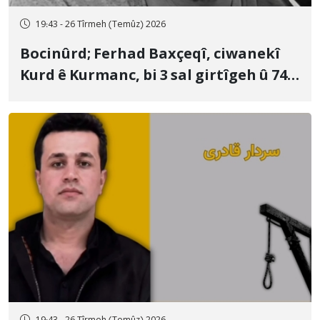
19:43 - 26 Tîrmeh (Temûz) 2026
Bocinûrd; Ferhad Baxçeqî, ciwanekî
Kurd ê Kurmanc, bi 3 sal girtîgeh û 74
qamçîyan hat cezakirin