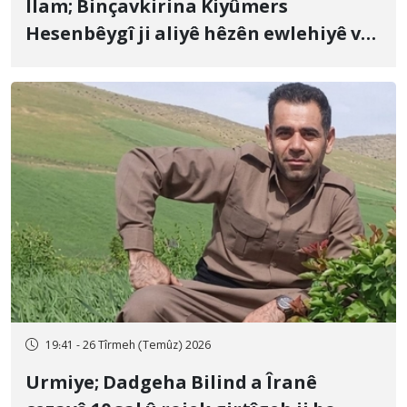
Îlam; Binçavkirina Kiyûmers
Hesenbêygî ji aliyê hêzên ewlehiyê ve
û veguhestina wî bo cihekî nediyar
19:41 - 26 Tîrmeh (Temûz) 2026
Urmiye; Dadgeha Bilind a Îranê