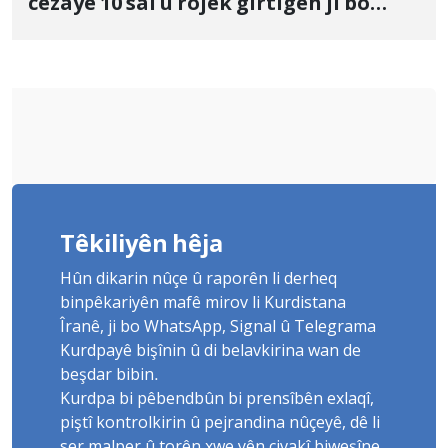
cezayê 10 sal û rojek girtîgeh ji bo
Yûnis Nebîzade piştrast kir
Têkiliyên hêja
Hûn dikarin nûçe û raporên li derheq
binpêkariyên mafê mirov li Kurdistana
Îranê, ji bo WhatsApp, Signal û Telegrama
Kurdpayê bişînin û di belavkirina wan de
beşdar bibin.
Kurdpa bi pêbendbûn bi prensîbên exlaqî,
piştî kontrolkirin û pejrandina nûçeyê, dê li
ser malper û torên xwe yên civakî biweşîne.