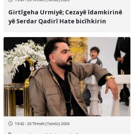
19:43 - 26 Tîrmeh (Temûz) 2026
Girtîgeha Urmiyê; Cezayê îdamkirinê
yê Serdar Qadirî Hate bicîhkirin
19:42 - 26 Tîrmeh (Temûz) 2026