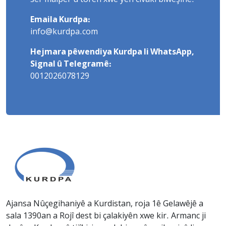
Emaila Kurdpa:
info@kurdpa.com
Hejmara pêwendiya Kurdpa li WhatsApp,
Signal û Telegramê:
0012026078129
Ajansa Nûçegihaniyê a Kurdistan, roja 1ê Gelawêjê a
sala 1390an a Rojî dest bi çalakiyên xwe kir. Armanc ji