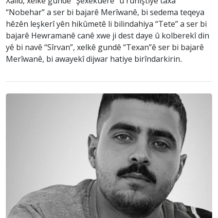
Xalid, xelkê gundê “Şêxekuêre” û rûniştiyê taxa
“Nobehar” a ser bi bajarê Merîwanê, bi sedema teqeya
hêzên leşkerî yên hikûmetê li bilindahiya “Tete” a ser bi
bajarê Hewramanê canê xwe ji dest daye û kolberekî din
yê bi navê “Sîrvan”, xelkê gundê “Texan”ê ser bi bajarê
Merîwanê, bi awayekî dijwar hatiye birîndarkirin.