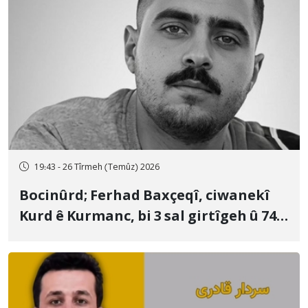
19:43 - 26 Tîrmeh (Temûz) 2026
Bocinûrd; Ferhad Baxçeqî, ciwanekî
Kurd ê Kurmanc, bi 3 sal girtîgeh û 74
qamçîyan hat cezakirin