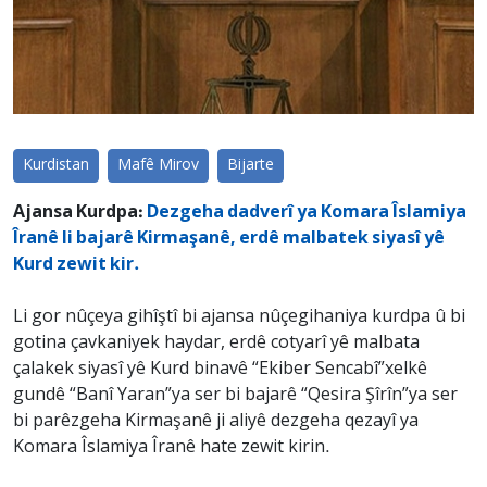
Kurdistan
Mafê Mirov
Bijarte
Ajansa Kurdpa:
Dezgeha dadverî ya Komara Îslamiya
Îranê li bajarê Kirmaşanê, erdê malbatek siyasî yê
Kurd zewit kir.
Li gor nûçeya gihîştî bi ajansa nûçegihaniya kurdpa û bi
gotina çavkaniyek haydar, erdê cotyarî yê malbata
çalakek siyasî yê Kurd binavê “Ekiber Sencabî”xelkê
gundê “Banî Yaran”ya ser bi bajarê “Qesira Şîrîn”ya ser
bi parêzgeha Kirmaşanê ji aliyê dezgeha qezayî ya
Komara Îslamiya Îranê hate zewit kirin.