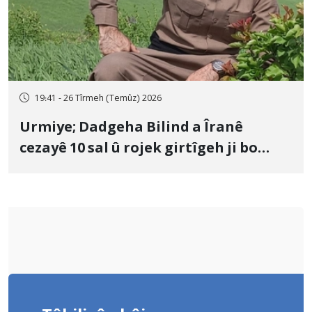
19:41 - 26 Tîrmeh (Temûz) 2026
Urmiye; Dadgeha Bilind a Îranê
cezayê 10 sal û rojek girtîgeh ji bo
Yûnis Nebîzade piştrast kir