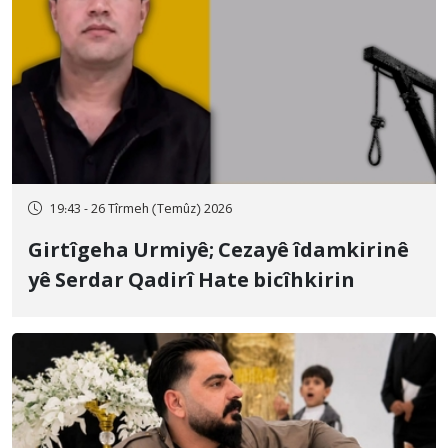
19:43 - 26 Tîrmeh (Temûz) 2026
Girtîgeha Urmiyê; Cezayê îdamkirinê
yê Serdar Qadirî Hate bicîhkirin