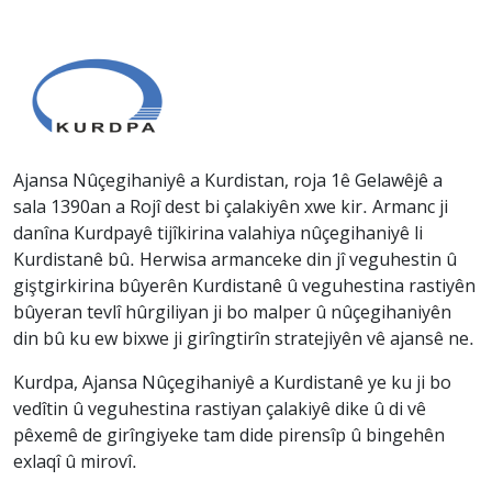
Ajansa Nûçegihaniyê a Kurdistan, roja 1ê Gelawêjê a
sala 1390an a Rojî dest bi çalakiyên xwe kir. Armanc ji
danîna Kurdpayê tijîkirina valahiya nûçegihaniyê li
Kurdistanê bû. Herwisa armanceke din jî veguhestin û
giştgirkirina bûyerên Kurdistanê û veguhestina rastiyên
bûyeran tevlî hûrgiliyan ji bo malper û nûçegihaniyên
din bû ku ew bixwe ji girîngtirîn stratejiyên vê ajansê ne.
Kurdpa, Ajansa Nûçegihaniyê a Kurdistanê ye ku ji bo
vedîtin û veguhestina rastiyan çalakiyê dike û di vê
pêxemê de girîngiyeke tam dide pirensîp û bingehên
exlaqî û mirovî.