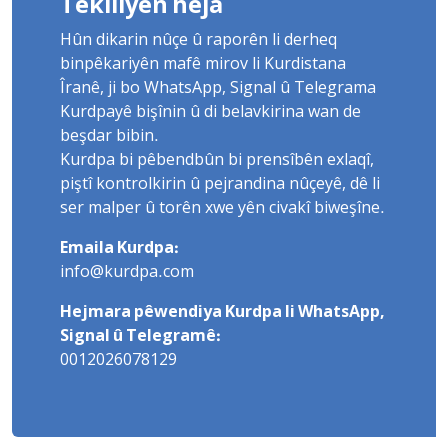
Têkiliyên hêja
Hûn dikarin nûçe û raporên li derheq
binpêkariyên mafê mirov li Kurdistana
Îranê, ji bo WhatsApp, Signal û Telegrama
Kurdpayê bişînin û di belavkirina wan de
beşdar bibin.
Kurdpa bi pêbendbûn bi prensîbên exlaqî,
piştî kontrolkirin û pejrandina nûçeyê, dê li
ser malper û torên xwe yên civakî biweşîne.
Emaila Kurdpa:
info@kurdpa.com
Hejmara pêwendiya Kurdpa li WhatsApp,
Signal û Telegramê:
0012026078129