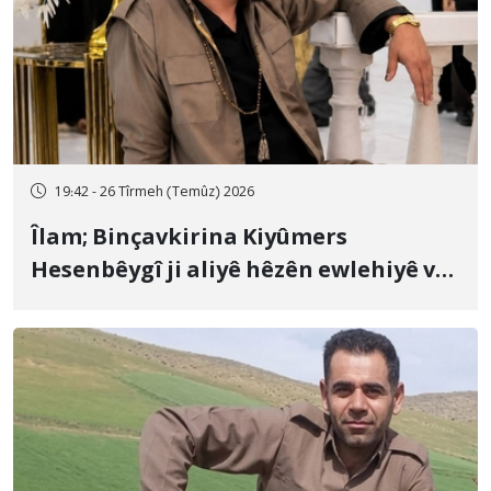
19:42 - 26 Tîrmeh (Temûz) 2026
Îlam; Binçavkirina Kiyûmers
Hesenbêygî ji aliyê hêzên ewlehiyê ve
û veguhestina wî bo cihekî nediyar