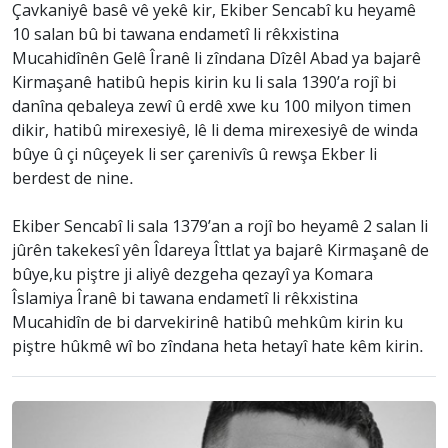
Çavkaniyê basê vê yekê kir, Ekiber Sencabî ku heyamê
10 salan bû bi tawana endametî li rêkxistina
Mucahidînên Gelê Îranê li zîndana Dîzêl Abad ya bajarê
Kirmaşanê hatibû hepis kirin ku li sala 1390’a rojî bi
danîna qebaleya zewî û erdê xwe ku 100 milyon timen
dikir, hatibû mirexesiyê, lê li dema mirexesiyê de winda
bûye û çi nûçeyek li ser çarenivîs û rewşa Ekber li
berdest de nine.
Ekiber Sencabî li sala 1379’an a rojî bo heyamê 2 salan li
jûrên takekesî yên Îdareya Îttlat ya bajarê Kirmaşanê de
bûye,ku piştre ji aliyê dezgeha qezayî ya Komara
Îslamiya Îranê bi tawana endametî li rêkxistina
Mucahidîn de bi darvekirinê hatibû mehkûm kirin ku
piştre hûkmê wî bo zîndana heta hetayî hate kêm kirin.