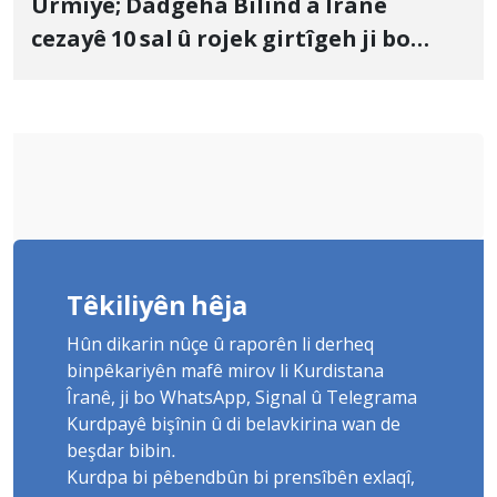
Urmiye; Dadgeha Bilind a Îranê
cezayê 10 sal û rojek girtîgeh ji bo
Yûnis Nebîzade piştrast kir
Têkiliyên hêja
Hûn dikarin nûçe û raporên li derheq
binpêkariyên mafê mirov li Kurdistana
Îranê, ji bo WhatsApp, Signal û Telegrama
Kurdpayê bişînin û di belavkirina wan de
beşdar bibin.
Kurdpa bi pêbendbûn bi prensîbên exlaqî,