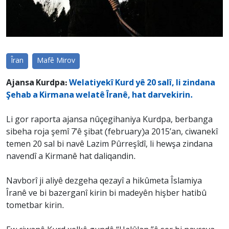
Îran
Mafê Mirov
Ajansa Kurdpa:
Welatiyekî Kurd yê 20 salî, li zindana
Şehab a Kirmana welatê Îranê, hat darvekirin.
Li gor raporta ajansa nûçegihaniya Kurdpa, berbanga
sibeha roja şemî 7’ê şibat (february)a 2015’an, ciwanekî
temen 20 sal bi navê Lazim Pûrreşîdî, li hewşa zindana
navendî a Kirmanê hat daliqandin.
Navborî ji aliyê dezgeha qezayî a hikûmeta Îslamiya
Îranê ve bi bazerganî kirin bi madeyên hişber hatibû
tometbar kirin.