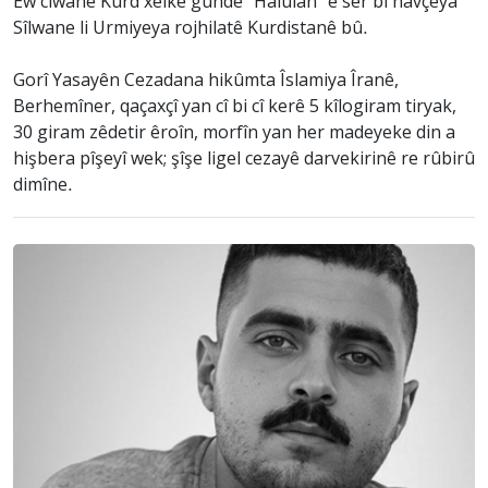
Ew ciwanê Kurd xelkê gundê “Halûlan ”ê ser bi navçeya
Sîlwane li Urmiyeya rojhilatê Kurdistanê bû.
Gorî Yasayên Cezadana hikûmta Îslamiya Îranê,
Berhemîner, qaçaxçî yan cî bi cî kerê 5 kîlogiram tiryak,
30 giram zêdetir êroîn, morfîn yan her madeyeke din a
hişbera pîşeyî wek; şîşe ligel cezayê darvekirinê re rûbirû
dimîne.