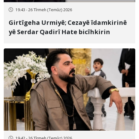
19:43 - 26 Tîrmeh (Temûz) 2026
Girtîgeha Urmiyê; Cezayê îdamkirinê
yê Serdar Qadirî Hate bicîhkirin
19:42 - 26 Tîrmeh (Temûz) 2026