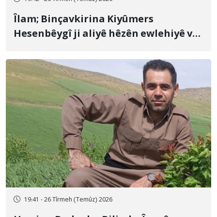
Îlam; Binçavkirina Kiyûmers
Hesenbêygî ji aliyê hêzên ewlehiyê ve
û veguhestina wî bo cihekî nediyar
19:41 - 26 Tîrmeh (Temûz) 2026