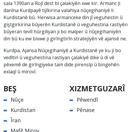
sala 1390an a Rojî dest bi çalakiyên xwe kir. Armanc ji
danîna Kurdpayê tijîkirina valahiya nûçegihaniyê li
Kurdistanê bû. Herwisa armanceke din jî veguhestin û
giştgirkirina bûyerên Kurdistanê û veguhestina rastiyên
bûyeran tevlî hûrgiliyan ji bo malper û nûçegihaniyên
din bû ku ew bixwe ji girîngtirîn stratejiyên vê ajansê ne.
Kurdpa, Ajansa Nûçegihaniyê a Kurdistanê ye ku ji bo
vedîtin û veguhestina rastiyan çalakiyê dike û di vê
pêxemê de girîngiyeke tam dide pirensîp û bingehên
exlaqî û mirovî.
BEŞ
XIZMETGUZARÎ
Nûçe
Pêwendî
Kurdistan
Pênase
Îran
Mafê Mirov