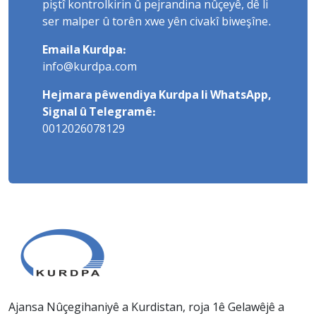
piştî kontrolkirin û pejrandina nûçeyê, dê li
ser malper û torên xwe yên civakî biweşîne.
Emaila Kurdpa:
info@kurdpa.com
Hejmara pêwendiya Kurdpa li WhatsApp,
Signal û Telegramê:
0012026078129
Ajansa Nûçegihaniyê a Kurdistan, roja 1ê Gelawêjê a