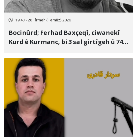
19:43 - 26 Tîrmeh (Temûz) 2026
Bocinûrd; Ferhad Baxçeqî, ciwanekî
Kurd ê Kurmanc, bi 3 sal girtîgeh û 74
qamçîyan hat cezakirin