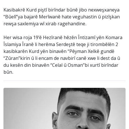
Kasibakrê Kurd piştî birîndar bûnê jibo nexweşxaneya
“Bûelî”ya bajarê Merîwanê hate veguhastin û pizîşkan
rewşa saxlemiya wî xirab ragehandine.
Her wisa roja 19’ê Hezîranê hêzên Întizamî yên Komara
Îslamiya Îranê li herêma Serdeştê teqe ji tirombêlên 2
kasibkarên Kurd yên binavên “Pêyman Xelkê gundê
“Zûran”kirin û li encam de navbirî canê xwe li dest da û
du kesên din binavên “Celal û Osman”bi xurtî birîndar
bûn.