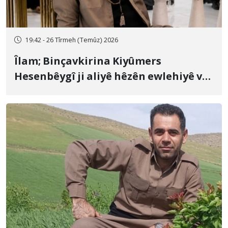
19:42 - 26 Tîrmeh (Temûz) 2026
Îlam; Binçavkirina Kiyûmers
Hesenbêygî ji aliyê hêzên ewlehiyê ve
û veguhestina wî bo cihekî nediyar