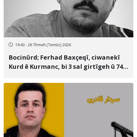
19:43 - 26 Tîrmeh (Temûz) 2026
Bocinûrd; Ferhad Baxçeqî, ciwanekî
Kurd ê Kurmanc, bi 3 sal girtîgeh û 74
qamçîyan hat cezakirin