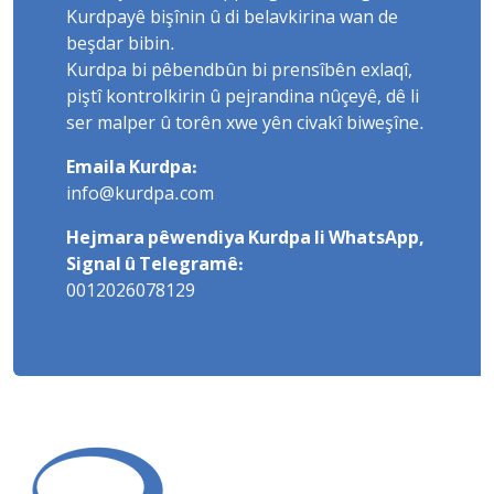
Kurdpayê bişînin û di belavkirina wan de
beşdar bibin.
Kurdpa bi pêbendbûn bi prensîbên exlaqî,
piştî kontrolkirin û pejrandina nûçeyê, dê li
ser malper û torên xwe yên civakî biweşîne.
Emaila Kurdpa:
info@kurdpa.com
Hejmara pêwendiya Kurdpa li WhatsApp,
Signal û Telegramê:
0012026078129