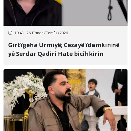
19:43 - 26 Tîrmeh (Temûz) 2026
Girtîgeha Urmiyê; Cezayê îdamkirinê
yê Serdar Qadirî Hate bicîhkirin