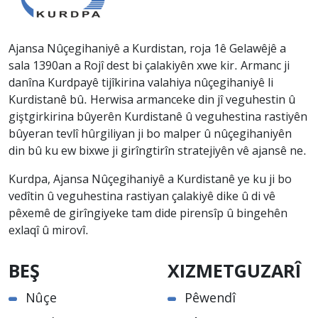
Ajansa Nûçegihaniyê a Kurdistan, roja 1ê Gelawêjê a
sala 1390an a Rojî dest bi çalakiyên xwe kir. Armanc ji
danîna Kurdpayê tijîkirina valahiya nûçegihaniyê li
Kurdistanê bû. Herwisa armanceke din jî veguhestin û
giştgirkirina bûyerên Kurdistanê û veguhestina rastiyên
bûyeran tevlî hûrgiliyan ji bo malper û nûçegihaniyên
din bû ku ew bixwe ji girîngtirîn stratejiyên vê ajansê ne.
Kurdpa, Ajansa Nûçegihaniyê a Kurdistanê ye ku ji bo
vedîtin û veguhestina rastiyan çalakiyê dike û di vê
pêxemê de girîngiyeke tam dide pirensîp û bingehên
exlaqî û mirovî.
BEŞ
XIZMETGUZARÎ
Nûçe
Pêwendî