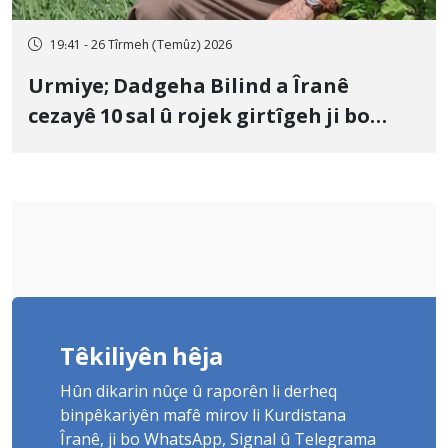
19:41 - 26 Tîrmeh (Temûz) 2026
Urmiye; Dadgeha Bilind a Îranê
cezayê 10 sal û rojek girtîgeh ji bo
Yûnis Nebîzade piştrast kir
Têkiliyên hêja
Hûn dikarin nûçe û raporên li derheq
binpêkariyên mafê mirov li Kurdistana
Îranê, ji bo WhatsApp, Signal û Telegrama