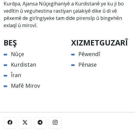
Kurdpa, Ajansa Nûçegihaniyê a Kurdistanê ye ku ji bo
vedîtin û veguhestina rastiyan çalakiyê dike û di vê
pêxemê de girîngiyeke tam dide pirensîp û bingehên
exlaqî û mirovî.
BEŞ
XIZMETGUZARÎ
Nûçe
Pêwendî
Kurdistan
Pênase
Îran
Mafê Mirov