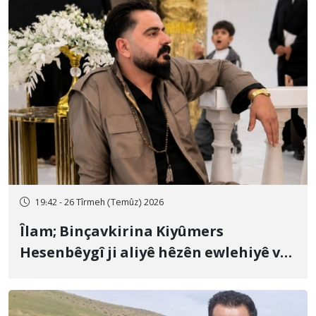
19:42 - 26 Tîrmeh (Temûz) 2026
Îlam; Binçavkirina Kiyûmers
Hesenbêygî ji aliyê hêzên ewlehiyê ve
û veguhestina wî bo cihekî nediyar