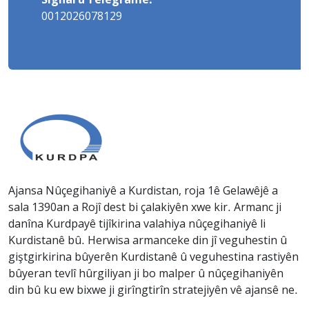
Signal û Telegramê:
0012026078129
Ajansa Nûçegihaniyê a Kurdistan, roja 1ê Gelawêjê a
sala 1390an a Rojî dest bi çalakiyên xwe kir. Armanc ji
danîna Kurdpayê tijîkirina valahiya nûçegihaniyê li
Kurdistanê bû. Herwisa armanceke din jî veguhestin û
giştgirkirina bûyerên Kurdistanê û veguhestina rastiyên
bûyeran tevlî hûrgiliyan ji bo malper û nûçegihaniyên
din bû ku ew bixwe ji girîngtirîn stratejiyên vê ajansê ne.