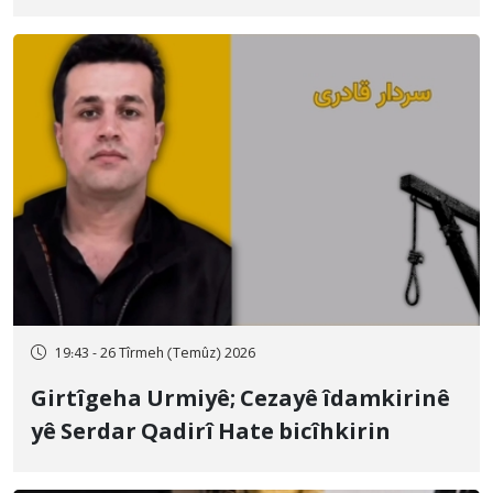
qamçîyan hat cezakirin
19:43 - 26 Tîrmeh (Temûz) 2026
Girtîgeha Urmiyê; Cezayê îdamkirinê
yê Serdar Qadirî Hate bicîhkirin