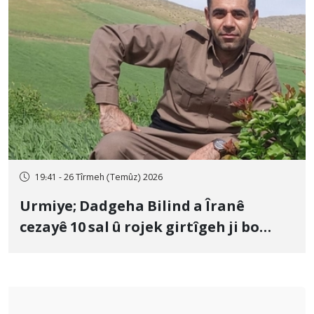
19:41 - 26 Tîrmeh (Temûz) 2026
Urmiye; Dadgeha Bilind a Îranê
cezayê 10 sal û rojek girtîgeh ji bo
Yûnis Nebîzade piştrast kir