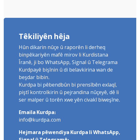
Têkiliyên hêja
Hûn dikarin nûçe û raporên li derheq
binpêkariyên mafê mirov li Kurdistana
Îranê, ji bo WhatsApp, Signal û Telegrama
Kurdpayê bişînin û di belavkirina wan de
beşdar bibin.
Kurdpa bi pêbendbûn bi prensîbên exlaqî,
piştî kontrolkirin û pejrandina nûçeyê, dê li
ser malper û torên xwe yên civakî biweşîne.
Emaila Kurdpa:
info@kurdpa.com
Hejmara pêwendiya Kurdpa li WhatsApp,