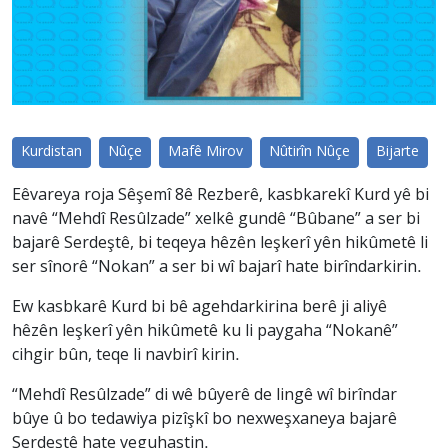
Kurdistan
Nûçe
Mafê Mirov
Nûtirîn Nûçe
Bijarte
Eêvareya roja Sêşemî 8ê Rezberê, kasbkarekî Kurd yê bi
navê “Mehdî Resûlzade” xelkê gundê “Bûbane” a ser bi
bajarê Serdeştê, bi teqeya hêzên leşkerî yên hikûmetê li
ser sînorê “Nokan” a ser bi wî bajarî hate birîndarkirin.
Ew kasbkarê Kurd bi bê agehdarkirina berê ji aliyê
hêzên leşkerî yên hikûmetê ku li paygaha “Nokanê”
cihgir bûn, teqe li navbirî kirin.
“Mehdî Resûlzade” di wê bûyerê de lingê wî birîndar
bûye û bo tedawiya pizîşkî bo nexweşxaneya bajarê
Serdeştê hate veguhastin.