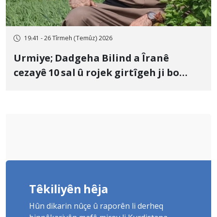
19:41 - 26 Tîrmeh (Temûz) 2026
Urmiye; Dadgeha Bilind a Îranê
cezayê 10 sal û rojek girtîgeh ji bo
Yûnis Nebîzade piştrast kir
Têkiliyên hêja
Hûn dikarin nûçe û raporên li derheq