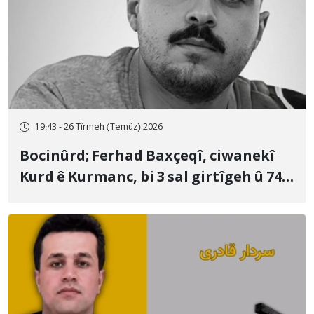
19:43 - 26 Tîrmeh (Temûz) 2026
Bocinûrd; Ferhad Baxçeqî, ciwanekî
Kurd ê Kurmanc, bi 3 sal girtîgeh û 74
qamçîyan hat cezakirin