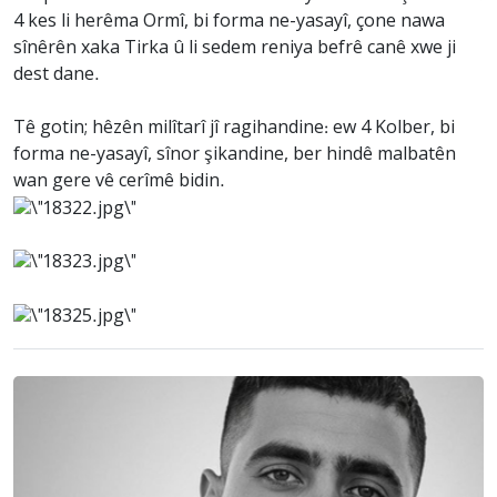
4 kes li herêma Ormî, bi forma ne-yasayî, çone nawa
sînêrên xaka Tirka û li sedem reniya befrê canê xwe ji
dest dane.
Tê gotin; hêzên milîtarî jî ragihandine: ew 4 Kolber, bi
forma ne-yasayî, sînor şikandine, ber hindê malbatên
wan gere vê cerîmê bidin.