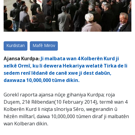
Kurdistan
Mafê Mirov
Ajansa Kurdpa:
Ji malbata wan 4 Kolberên Kurd ji
xelkê Ormî, ku li dewera Hekariya welatê Tirka de li
sedem renî lêdanê de canê xwe ji dest dabûn,
daxwaza 10,000,000 tûme dikin.
Gorekî raporta ajansa nûçe gihaniya Kurdpa; roja
Duşem, 21ê Rêbendan(10 February 2014), termê wan 4
Kolberên Kurd li niqta sînoriya Sêro, wegerandin û
hêzên milîtarî, daiwa 10,000,000 tûmen diraf ji malbatên
wan Kolberan dikin.