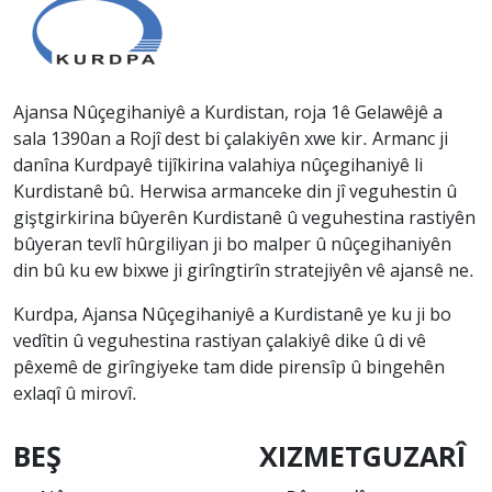
Ajansa Nûçegihaniyê a Kurdistan, roja 1ê Gelawêjê a
sala 1390an a Rojî dest bi çalakiyên xwe kir. Armanc ji
danîna Kurdpayê tijîkirina valahiya nûçegihaniyê li
Kurdistanê bû. Herwisa armanceke din jî veguhestin û
giştgirkirina bûyerên Kurdistanê û veguhestina rastiyên
bûyeran tevlî hûrgiliyan ji bo malper û nûçegihaniyên
din bû ku ew bixwe ji girîngtirîn stratejiyên vê ajansê ne.
Kurdpa, Ajansa Nûçegihaniyê a Kurdistanê ye ku ji bo
vedîtin û veguhestina rastiyan çalakiyê dike û di vê
pêxemê de girîngiyeke tam dide pirensîp û bingehên
exlaqî û mirovî.
BEŞ
XIZMETGUZARÎ