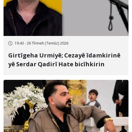
19:43 - 26 Tîrmeh (Temûz) 2026
Girtîgeha Urmiyê; Cezayê îdamkirinê
yê Serdar Qadirî Hate bicîhkirin