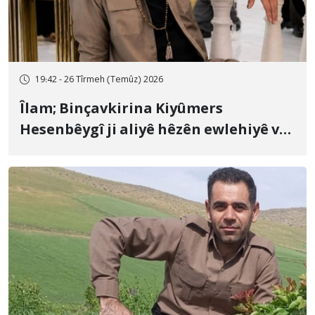
19:42 - 26 Tîrmeh (Temûz) 2026
Îlam; Binçavkirina Kiyûmers
Hesenbêygî ji aliyê hêzên ewlehiyê ve
û veguhestina wî bo cihekî nediyar