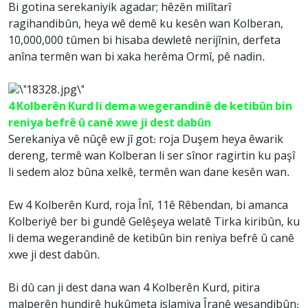
Bi gotina serekaniyik agadar; hêzên milîtarî
ragihandibûn, heya wê demê ku kesên wan Kolberan,
10,000,000 tûmen bi hisaba dewletê nerijînin, derfeta
anîna termên wan bi xaka herêma Ormî, pê nadin.
4 Kolberên Kurd li dema wegerandinê de ketibûn bin
reniya befrê û canê xwe ji dest dabûn
Serekaniya vê nûçê ew jî got: roja Duşem heya êwarik
dereng, termê wan Kolberan li ser sînor ragirtin ku paşî
li sedem aloz bûna xelkê, termên wan dane kesên wan.
Ew 4 Kolberên Kurd, roja Înî, 11ê Rêbendan, bi amanca
Kolberiyê ber bi gundê Gelêşeya welatê Tirka kiribûn, ku
li dema wegerandinê de ketibûn bin reniya befrê û canê
xwe ji dest dabûn.
Bi dû can ji dest dana wan 4 Kolberên Kurd, pitira
malperên hundirê hukûmeta islamiya Îranê weşandibûn: