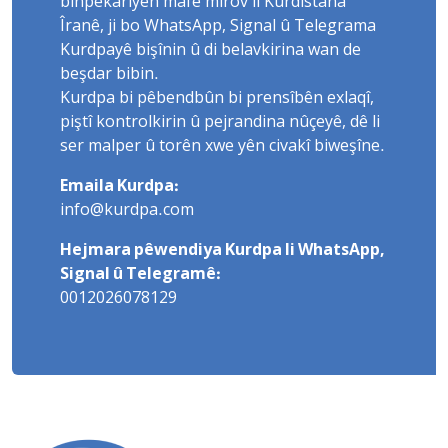
binpêkariyên mafê mirov li Kurdistana
Îranê, ji bo WhatsApp, Signal û Telegrama
Kurdpayê bişînin û di belavkirina wan de
beşdar bibin.
Kurdpa bi pêbendbûn bi prensîbên exlaqî,
piştî kontrolkirin û pejrandina nûçeyê, dê li
ser malper û torên xwe yên civakî biweşîne.
Emaila Kurdpa:
info@kurdpa.com
Hejmara pêwendiya Kurdpa li WhatsApp,
Signal û Telegramê:
0012026078129