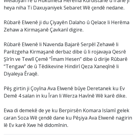
Welatiyan re û Hukûmeta Herêma Kurdistanê û Îranê jî
heya niha Ti Daxuyaniyek Sebaret Wê çendê nedane.
Rûbarê Elwenê ji du Çiyayên Dalaho û Qelace li Herêma
Zehaw a Kirmaşanê Çavkanî digire.
Rûbarê Elwenê li Navenda Bajarê Serpêl Zehawê li
Parêzgeha Kirmaşanê derbaz dibe û li rojavaya Qesrê
Şîrîn ve Tewlî Çemê “Îmam Hesen” dibe û dirije Rûbarê
“Tengaw” de û Têdikevine Hindirî Qeza Xaneqînê li
Diyaleya Êraqê.
Pêş girtin ji Çoyîna Ava Elwenê bûye Deretanek ku Ev
Demê 4 salan in ku Îran li Werza Havînê Wê karê dike.
Ewa di demekê de ye ku Berpirsên Komara Islamî gelek
caran Soza Wê çendê dane ku Pêşiya Ava Elwenê nagirin
lê Ev karê Xwe hê didomînin.