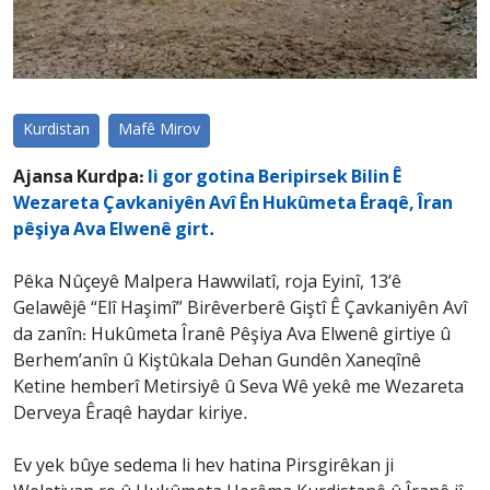
Kurdistan
Mafê Mirov
Ajansa Kurdpa:
li gor gotina Beripirsek Bilin Ê
Wezareta Çavkaniyên Avî Ên Hukûmeta Êraqê, Îran
pêşiya Ava Elwenê girt.
Pêka Nûçeyê Malpera Hawwilatî, roja Eyinî, 13’ê
Gelawêjê “Elî Haşimî” Birêverberê Giştî Ê Çavkaniyên Avî
da zanîn: Hukûmeta Îranê Pêşiya Ava Elwenê girtiye û
Berhem’anîn û Kiştûkala Dehan Gundên Xaneqînê
Ketine hemberî Metirsiyê û Seva Wê yekê me Wezareta
Derveya Êraqê haydar kiriye.
Ev yek bûye sedema li hev hatina Pirsgirêkan ji