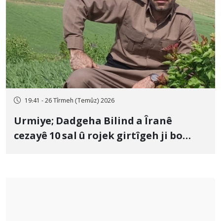
19:41 - 26 Tîrmeh (Temûz) 2026
Urmiye; Dadgeha Bilind a Îranê
cezayê 10 sal û rojek girtîgeh ji bo
Yûnis Nebîzade piştrast kir