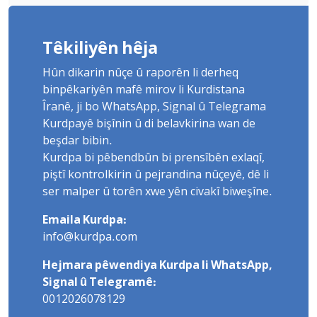
Têkiliyên hêja
Hûn dikarin nûçe û raporên li derheq
binpêkariyên mafê mirov li Kurdistana
Îranê, ji bo WhatsApp, Signal û Telegrama
Kurdpayê bişînin û di belavkirina wan de
beşdar bibin.
Kurdpa bi pêbendbûn bi prensîbên exlaqî,
piştî kontrolkirin û pejrandina nûçeyê, dê li
ser malper û torên xwe yên civakî biweşîne.
Emaila Kurdpa:
info@kurdpa.com
Hejmara pêwendiya Kurdpa li WhatsApp,
Signal û Telegramê:
0012026078129