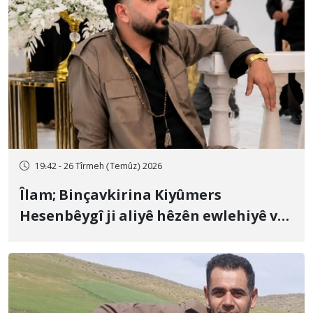
19:42 - 26 Tîrmeh (Temûz) 2026
Îlam; Binçavkirina Kiyûmers
Hesenbêygî ji aliyê hêzên ewlehiyê ve
û veguhestina wî bo cihekî nediyar