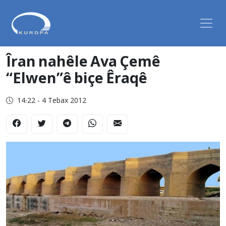
Îran nahêle Ava Çemê
“Elwen”ê biçe Êraqê
14:22 - 4 Tebax 2012