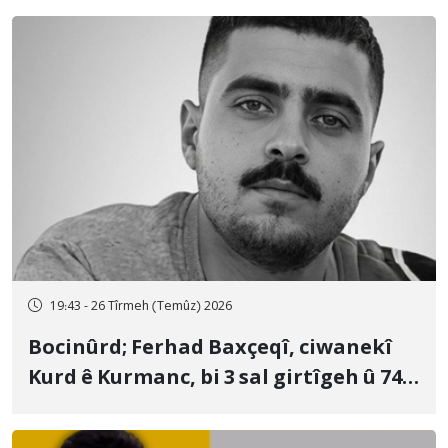
19:43 - 26 Tîrmeh (Temûz) 2026
Bocinûrd; Ferhad Baxçeqî, ciwanekî
Kurd ê Kurmanc, bi 3 sal girtîgeh û 74
qamçîyan hat cezakirin