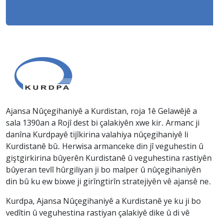
Ajansa Nûçegihaniyê a Kurdistan, roja 1ê Gelawêjê a
sala 1390an a Rojî dest bi çalakiyên xwe kir. Armanc ji
danîna Kurdpayê tijîkirina valahiya nûçegihaniyê li
Kurdistanê bû. Herwisa armanceke din jî veguhestin û
giştgirkirina bûyerên Kurdistanê û veguhestina rastiyên
bûyeran tevlî hûrgiliyan ji bo malper û nûçegihaniyên
din bû ku ew bixwe ji girîngtirîn stratejiyên vê ajansê ne.
Kurdpa, Ajansa Nûçegihaniyê a Kurdistanê ye ku ji bo
vedîtin û veguhestina rastiyan çalakiyê dike û di vê