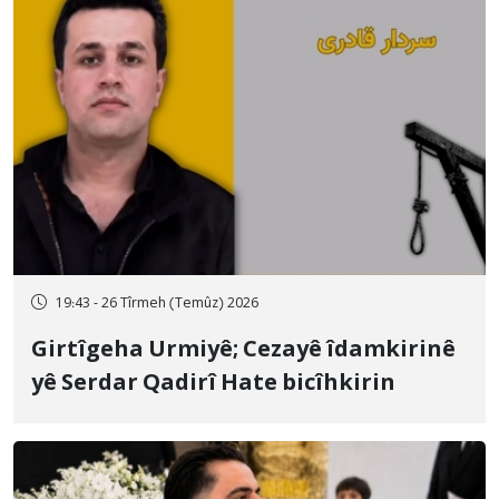
19:43 - 26 Tîrmeh (Temûz) 2026
Girtîgeha Urmiyê; Cezayê îdamkirinê
yê Serdar Qadirî Hate bicîhkirin