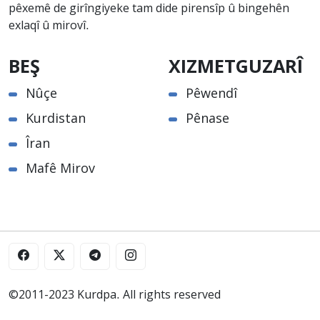
pêxemê de girîngiyeke tam dide pirensîp û bingehên
exlaqî û mirovî.
BEŞ
XIZMETGUZARÎ
Nûçe
Pêwendî
Kurdistan
Pênase
Îran
Mafê Mirov
©2011-2023 Kurdpa. All rights reserved