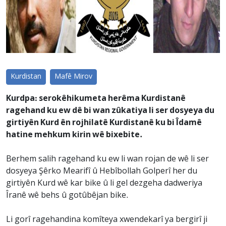
Kurdistan
Mafê Mirov
Kurdpa: serokêhikumeta herêma Kurdistanê
ragehand ku ew dê bi wan zûkatiya li ser dosyeya du
girtiyên Kurd ên rojhilatê Kurdistanê ku bi Îdamê
hatine mehkum kirin wê bixebite.
Berhem salih ragehand ku ew li wan rojan de wê li ser
dosyeya Şêrko Mearifî û Hebîbollah Golperî her du
girtiyên Kurd wê kar bike û li gel dezgeha dadweriya
Îranê wê behs û gotûbêjan bike.
Li gorî ragehandina komîteya xwendekarî ya bergirî ji