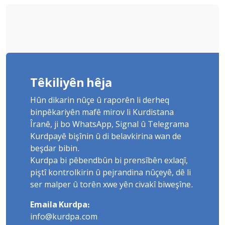
Têkiliyên hêja
Hûn dikarin nûçe û raporên li derheq
binpêkariyên mafê mirov li Kurdistana
Îranê, ji bo WhatsApp, Signal û Telegrama
Kurdpayê bişînin û di belavkirina wan de
beşdar bibin.
Kurdpa bi pêbendbûn bi prensîbên exlaqî,
piştî kontrolkirin û pejrandina nûçeyê, dê li
ser malper û torên xwe yên civakî biweşîne.
Emaila Kurdpa:
info@kurdpa.com