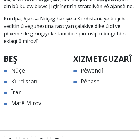
din bû ku ew bixwe ji girîngtirîn stratejiyên vê ajansê ne.
Kurdpa, Ajansa Nûçegihaniyê a Kurdistanê ye ku ji bo
vedîtin û veguhestina rastiyan çalakiyê dike û di vê
pêxemê de girîngiyeke tam dide pirensîp û bingehên
exlaqî û mirovî.
BEŞ
XIZMETGUZARÎ
Nûçe
Pêwendî
Kurdistan
Pênase
Îran
Mafê Mirov