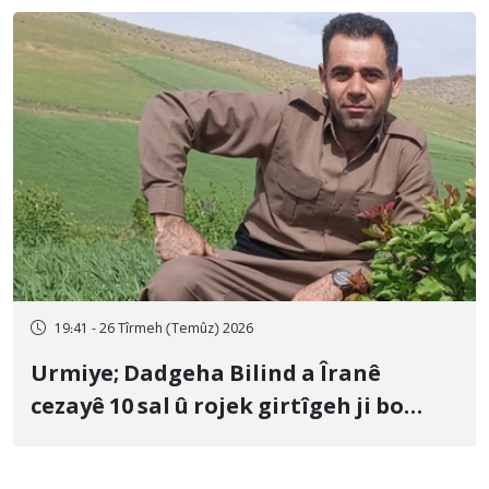
19:41 - 26 Tîrmeh (Temûz) 2026
Urmiye; Dadgeha Bilind a Îranê
cezayê 10 sal û rojek girtîgeh ji bo
Yûnis Nebîzade piştrast kir