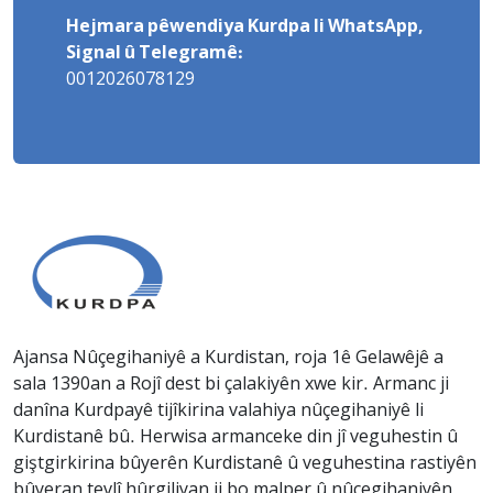
Hejmara pêwendiya Kurdpa li WhatsApp,
Signal û Telegramê:
0012026078129
Ajansa Nûçegihaniyê a Kurdistan, roja 1ê Gelawêjê a
sala 1390an a Rojî dest bi çalakiyên xwe kir. Armanc ji
danîna Kurdpayê tijîkirina valahiya nûçegihaniyê li
Kurdistanê bû. Herwisa armanceke din jî veguhestin û
giştgirkirina bûyerên Kurdistanê û veguhestina rastiyên
bûyeran tevlî hûrgiliyan ji bo malper û nûçegihaniyên