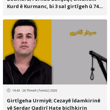
Kurd ê Kurmanc, bi 3 sal girtîgeh û 74
qamçîyan hat cezakirin
19:43 - 26 Tîrmeh (Temûz) 2026
Girtîgeha Urmiyê; Cezayê îdamkirinê
yê Serdar Qadirî Hate bicîhkirin