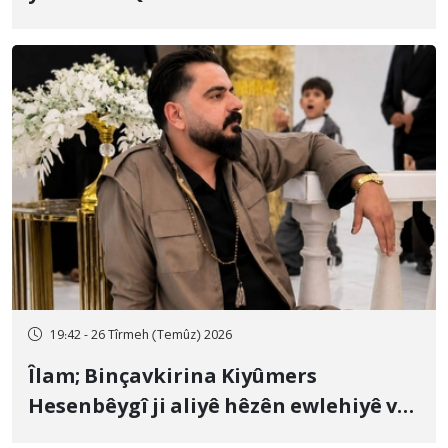
19:42 - 26 Tîrmeh (Temûz) 2026
Îlam; Binçavkirina Kiyûmers
Hesenbêygî ji aliyê hêzên ewlehiyê ve
û veguhestina wî bo cihekî nediyar