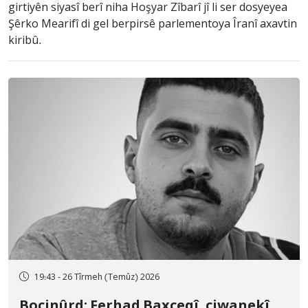
girtiyên siyasî berî niha Hoşyar Zîbarî jî li ser dosyeyea
Şêrko Mearifî di gel berpirsê parlementoya Îranî axavtin
kiribû.
19:43 - 26 Tîrmeh (Temûz) 2026
Bocinûrd; Ferhad Baxçeqî, ciwanekî